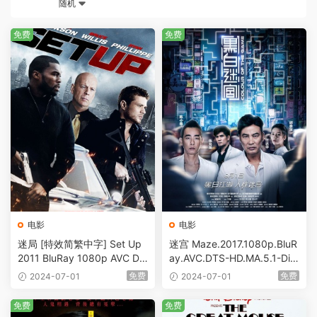
随机
免费
免费
电影
电影
迷局 [特效简繁中字] Set Up
迷宫 Maze.2017.1080p.BluR
2011 BluRay 1080p AVC DT
ay.AVC.DTS-HD.MA.5.1-DiY
S-HD MA5.1-shhaclm@CHD
@HDHome [BDISO 19.7GB]
免费
免费
2024-07-01
2024-07-01
Bits [BDISO 23.09GB]
免费
免费