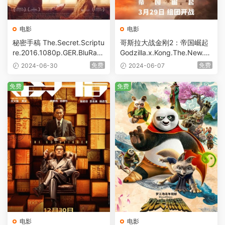
电影
电影
秘密手稿 The.Secret.Scriptu
哥斯拉大战金刚2：帝国崛起
re.2016.1080p.GER.BluRay.
Godzilla.x.Kong.The.New.E
AVC.DTS-HD.MA.5.1-DIY@H
mpire.2024.UHD.BluRay.21
免费
免费
2024-06-30
2024-06-07
DHome [BDISO 42.93GB]
60p.HEVC.Atmos.TrueHD7.1
[BDISO 75.42GB]
免费
免费
电影
电影