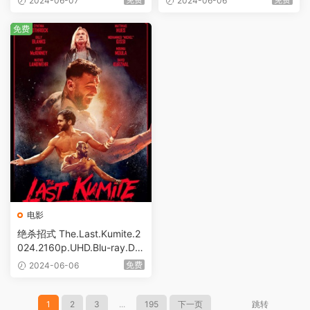
2024-06-07
2024-06-06
VC.Atmos.TrueHD7.1 [BDIS
1.98GB]
O 38.83GB]
免费
电影
绝杀招式 The.Last.Kumite.2
024.2160p.UHD.Blu-ray.Do
Vi.HDR10.HEVC.DTS-HD.M
免费
2024-06-06
A.5.1 [BDMV 71.23GB]
1
2
3
...
195
下一页
跳转