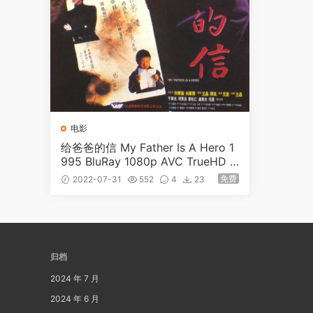
电影
给爸爸的信 My Father Is A Hero 1
995 BluRay 1080p AVC TrueHD 5.
1 [BDMV 20.97GB]
免费
2022-07-31
552
4
23
归档
2024 年 7 月
2024 年 6 月