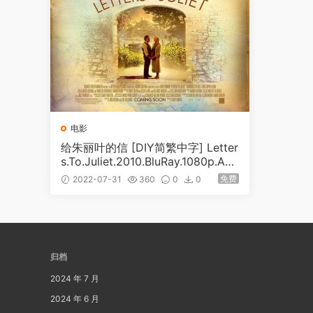
电影
给朱丽叶的信 [DIY简繁中字] Letter
s.To.Juliet.2010.BluRay.1080p.AV
C.DTS-HD.MA5.1 [BDMV 32.39G
免费
2022-07-31
360
0
0
B]
归档
2024 年 7 月
2024 年 6 月