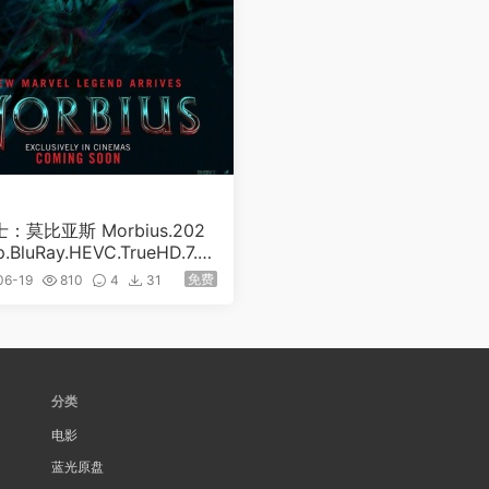
：莫比亚斯 Morbius.202
p.BluRay.HEVC.TrueHD.7.1
53.40GB]
免费
06-19
810
4
31
分类
电影
蓝光原盘