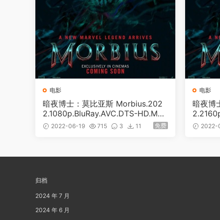
电影
电影
暗夜博士：莫比亚斯 Morbius.202
暗夜博士
2.1080p.BluRay.AVC.DTS-HD.MA.
2.2160
5.1 [BDMV 34.19GB]
[BDMV 
免费
2022-06-19
715
3
11
2022-
归档
2024 年 7 月
2024 年 6 月