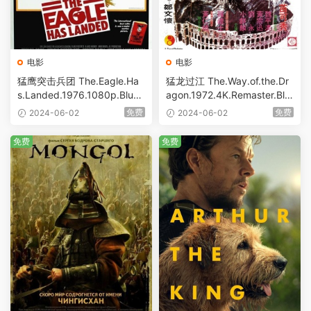
电影
电影
猛鹰突击兵团 The.Eagle.Ha
猛龙过江 The.Way.of.the.Dr
s.Landed.1976.1080p.Blu-r
agon.1972.4K.Remaster.Blu
ay.AVC.DTS-HD.MA.2.0 [BD
-ray.1080p.AVC.DTS-MA.5.
免费
免费
2024-06-02
2024-06-02
ISO 45.69GB]
1 [BDISO 32.82GB]
免费
免费