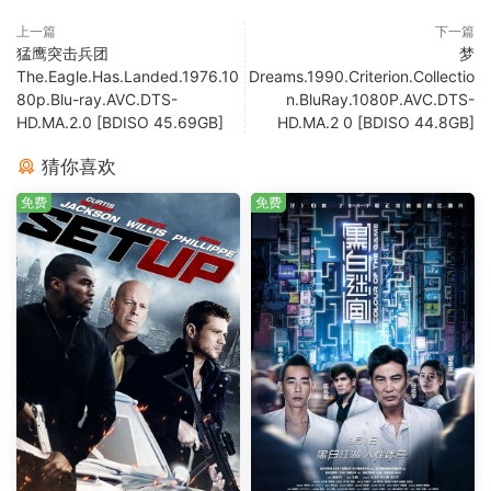
上一篇
下一篇
猛鹰突击兵团
梦
The.Eagle.Has.Landed.1976.10
Dreams.1990.Criterion.Collectio
80p.Blu-ray.AVC.DTS-
n.BluRay.1080P.AVC.DTS-
HD.MA.2.0 [BDISO 45.69GB]
HD.MA.2 0 [BDISO 44.8GB]
猜你喜欢
免费
免费