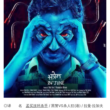
◎译 名
孟买连环杀手
/ 黑警VS杀人狂(港) / 拉曼·拉加夫