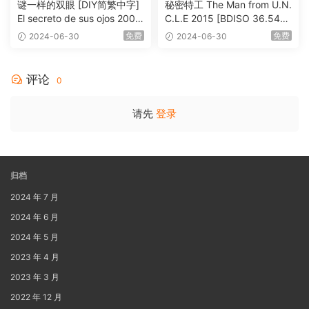
谜一样的双眼 [DIY简繁中字]
秘密特工 The Man from U.N.
El secreto de sus ojos 2009
C.L.E 2015 [BDISO 36.54G
1080p Blu-ray AVC DTS-HD
B]
免费
免费
2024-06-30
2024-06-30
MA 5.1-Softfeng@CHDBits
[BDISO 35.34GB]
评论
0
请先
登录
归档
2024 年 7 月
2024 年 6 月
2024 年 5 月
2023 年 4 月
2023 年 3 月
2022 年 12 月