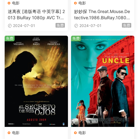
电影
电影
迷离夜 [港版粤语 中英字幕] 2
妙妙探 The.Great.Mouse.De
013 BluRay 1080p AVC Tru
tective.1986.BluRay.1080p.
eHD5.1 [BDISO 22.64GB]
AVC.DTS-HD.MA.5.1-HDHo
免费
免费
2024-07-01
2024-07-01
me [BDISO 20.67GB]
免费
免费
电影
电影