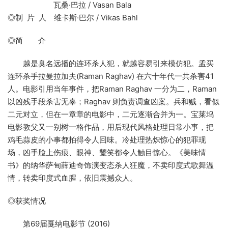
瓦桑·巴拉 / Vasan Bala
◎制 片 人 维卡斯·巴尔 / Vikas Bahl
◎简 介
越是臭名远播的连环杀人犯，就越容易引来模仿犯。孟买
连环杀手拉曼拉加夫(Raman Raghav) 在六十年代一共杀害41
人。电影引用当年事件，把Raman Raghav 一分为二，Raman
以凶残手段杀害无辜；Raghav 则负责调查凶案。兵和贼，看似
二元对立，但在一章章的电影中，二元逐渐合并为一。宝莱坞
电影教父又一别树一格作品，用后现代风格处理日常小事，把
鸡毛蒜皮的小事都拍得令人回味。冷处理热炽惊心的犯罪现
场，凶手脸上伤痕、眼神、颦笑都令人触目惊心。《美味情
书》的纳华萨甸薛迪奇饰演变态杀人狂魔，不卖印度式歌舞温
情，转卖印度式血腥，依旧震撼众人。
◎获奖情况
第69届戛纳电影节 (2016)