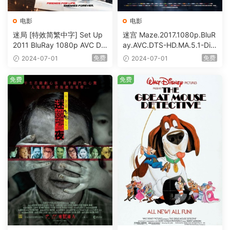
电影
电影
迷局 [特效简繁中字] Set Up
迷宫 Maze.2017.1080p.BluR
2011 BluRay 1080p AVC DT
ay.AVC.DTS-HD.MA.5.1-DiY
S-HD MA5.1-shhaclm@CHD
@HDHome [BDISO 19.7GB]
免费
免费
2024-07-01
2024-07-01
Bits [BDISO 23.09GB]
免费
免费