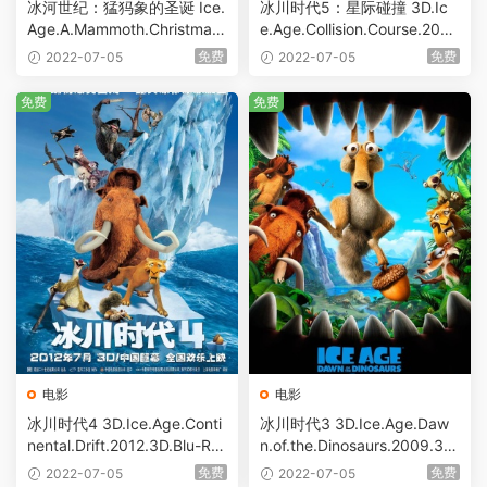
冰河世纪：猛犸象的圣诞 Ice.
冰川时代5：星际碰撞 3D.Ic
Age.A.Mammoth.Christmas.
e.Age.Collision.Course.201
2011.3D.GER.1080p.MVC.D
6.HK.3D.Blu-ray.1080p.AV
免费
免费
2022-07-05
2022-07-05
TS-HD.MA.5.1 [BDISO 17.24
C.DTS-HD.MA.7.1 [BDISO 3
GB]
6.82GB]
免费
免费
电影
电影
冰川时代4 3D.Ice.Age.Conti
冰川时代3 3D.Ice.Age.Daw
nental.Drift.2012.3D.Blu-Ra
n.of.the.Dinosaurs.2009.3D.
y.1080p.AVC.DTS-HD.MA.7.
Blu-Ray.1080p.AVC.DTS-H
免费
免费
2022-07-05
2022-07-05