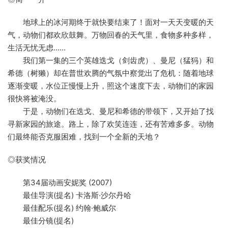
地球上的冰河期终于就快要结束了！面对一天天变暖的天
气，动物们都欢欣鼓舞。万物回春的天气里，食物多种多样，
生活无忧无虑……
我们第一集的三个英雄迭戈（剑齿虎）、曼尼（猛犸）和
希德（树獭）却在普世欢腾的气氛中察觉出了危机：随着地球
逐渐变暖，水位正慢慢上升，照这个速度下去，动物们的家园
很快将被淹没。
于是，动物们在迭戈、曼尼和希德的带领下，又开始了找
寻新家园的旅途。路上，除了欢笑连连，还有苦难多多。动物
们最终能否克服困难，找到一个全新的天地？
◎获奖情况
第34届动画安妮奖 (2007)
最佳导演(提名) 卡洛斯·沙尔丹哈
最佳配乐(提名) 约翰·鲍威尔
最佳分镜(提名)