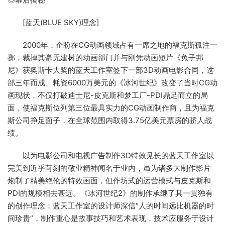
[蓝天(BLUE SKY)理念]
2000年，企盼在CG动画领域占有一席之地的福克斯孤注一
掷，裁掉其毫无建树的动画部门并与刚凭动画短片《兔子邦
尼》获奥斯卡大奖的蓝天工作室签下一部3D动画电影合同，这
部三年而成、耗资6000万美元的《冰河世纪》改变了当时CG动
画现状，不仅打破迪士尼-皮克斯和梦工厂-PDI鼎足而立的局
面，使福克斯位列第三位最具实力的CG动画制作商，且为福克
斯公司挣足面子，在全球范围内取得3.75亿美元票房的骄人战
绩。
以为电影公司和电视广告制作3D特效见长的蓝天工作室以
完美到近乎苛刻的敬业精神闻名于业内，虽为诸多大制作影片
炮制了精美绝伦的特效画面，但作坊式的运营模式与皮克斯和
PDI的规模相去甚远。《冰河世纪2》的制作承继了其一贯独有
的创作理念：蓝天工作室的设计师深信“人的时间远比机器的时
间珍贵”，制作重心是故事技巧和艺术表现，技术应服务于设计