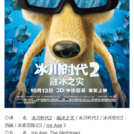
◎译 名
冰川时代2
：
融冰之灾
/ 冰川时代2 / 冰河世纪2：
消融 / 冰原历险记2 /
Ice Age
2
◎片 名 Ice Age:
The Meltdown