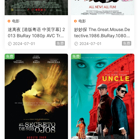
电影
电影
迷离夜 [港版粤语 中英字幕] 2
妙妙探 The.Great.Mouse.De
013 BluRay 1080p AVC Tru
tective.1986.BluRay.1080p.
eHD5.1 [BDISO 22.64GB]
AVC.DTS-HD.MA.5.1-HDHo
免费
免费
2024-07-01
2024-07-01
me [BDISO 20.67GB]
免费
免费