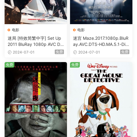
电影
电影
迷局 [特效简繁中字] Set Up
迷宫 Maze.2017.1080p.BluR
2011 BluRay 1080p AVC DT
ay.AVC.DTS-HD.MA.5.1-DiY
S-HD MA5.1-shhaclm@CHD
@HDHome [BDISO 19.7GB]
免费
免费
2024-07-01
2024-07-01
Bits [BDISO 23.09GB]
免费
免费