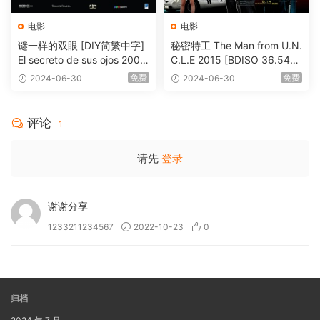
电影
电影
谜一样的双眼 [DIY简繁中字]
秘密特工 The Man from U.N.
El secreto de sus ojos 2009
C.L.E 2015 [BDISO 36.54G
1080p Blu-ray AVC DTS-HD
B]
免费
免费
2024-06-30
2024-06-30
MA 5.1-Softfeng@CHDBits
[BDISO 35.34GB]
评论
1
请先
登录
谢谢分享
1233211234567
2022-10-23
0
归档