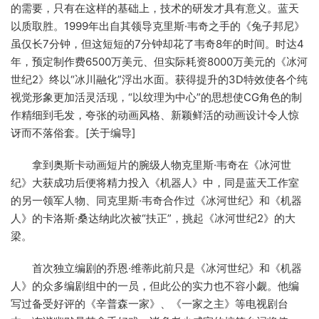
的需要，只有在这样的基础上，技术的研发才具有意义。蓝天
以质取胜。1999年出自其领导克里斯·韦奇之手的《兔子邦尼》
虽仅长7分钟，但这短短的7分钟却花了韦奇8年的时间。时达4
年，预定制作费6500万美元、但实际耗资8000万美元的《冰河
世纪2》终以“冰川融化”浮出水面。获得提升的3D特效使各个纯
视觉形象更加活灵活现，“以纹理为中心”的思想使CG角色的制
作精细到毛发，夸张的动画风格、新颖鲜活的动画设计令人惊
讶而不落俗套。[关于编导]
拿到奥斯卡动画短片的腕级人物克里斯·韦奇在《冰河世
纪》大获成功后便将精力投入《机器人》中，同是蓝天工作室
的另一领军人物、同克里斯·韦奇合作过《冰河世纪》和《机器
人》的卡洛斯·桑达纳此次被“扶正”，挑起《冰河世纪2》的大
梁。
首次独立编剧的乔恩·维蒂此前只是《冰河世纪》和《机器
人》的众多编剧组中的一员，但此公的实力也不容小觑。他编
写过备受好评的《辛普森一家》、《一家之主》等电视剧台