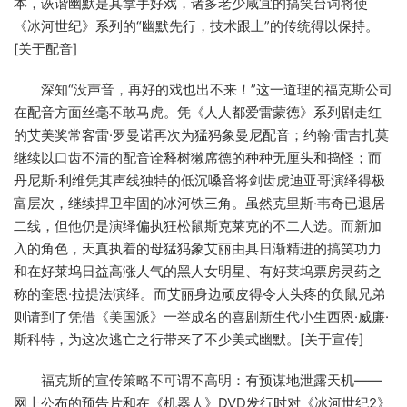
本，诙谐幽默是其拿手好戏，诸多老少咸宜的搞笑台词将使
《冰河世纪》系列的“幽默先行，技术跟上”的传统得以保持。
[关于配音]
深知“没声音，再好的戏也出不来！”这一道理的福克斯公司
在配音方面丝毫不敢马虎。凭《人人都爱雷蒙德》系列剧走红
的艾美奖常客雷·罗曼诺再次为猛犸象曼尼配音；约翰·雷吉扎莫
继续以口齿不清的配音诠释树獭席德的种种无厘头和捣怪；而
丹尼斯·利维凭其声线独特的低沉嗓音将剑齿虎迪亚哥演绎得极
富层次，继续捍卫牢固的冰河铁三角。虽然克里斯·韦奇已退居
二线，但他仍是演绎偏执狂松鼠斯克莱克的不二人选。而新加
入的角色，天真执着的母猛犸象艾丽由具日渐精进的搞笑功力
和在好莱坞日益高涨人气的黑人女明星、有好莱坞票房灵药之
称的奎恩·拉提法演绎。而艾丽身边顽皮得令人头疼的负鼠兄弟
则请到了凭借《美国派》一举成名的喜剧新生代小生西恩·威廉·
斯科特，为这次逃亡之行带来了不少美式幽默。[关于宣传]
福克斯的宣传策略不可谓不高明：有预谋地泄露天机——
网上公布的预告片和在《机器人》DVD发行时对《冰河世纪2》