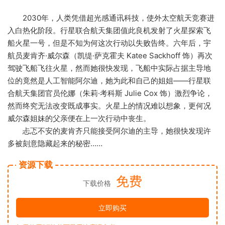
2030年，人类凭借超光感通讯科技，使外太空航天竞赛进
入白热化阶段。行星联合航天集团值此良机发射了火星探索飞
船火星一号，但是不知为何这次行动以失败告终。六年后，宇
航员麦肯齐·威尔森（凯缇·萨克霍夫 Katee Sackhoff 饰）再次
驾驶飞船飞往火星，然而她很快发现，飞船中实际占据主导地
位的竟然是人工智能阿尔迪，她为此和自己的姐姐——行星联
合航天集团官员伦娜（朱莉·考科斯 Julie Cox 饰）激烈争论，
然而终究无法改变既成事实。火星上的情况难以想象，更何况
威尔森姐妹的父亲便在上一次行动中丧生。
忐忑不安的麦肯齐只能接受阿尔迪的主导，她很快发现许
多被刻意隐藏起来的秘密……
资源下载
免费
下载价格
立即购买