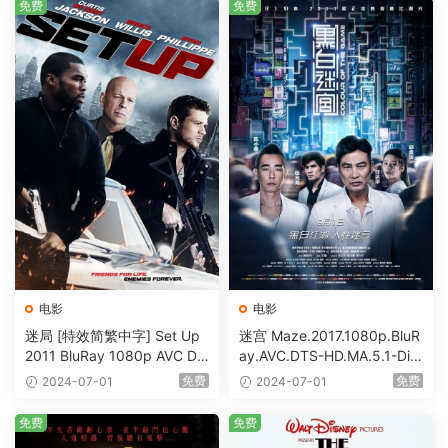
免费
免费
电影
电影
迷局 [特效简繁中字] Set Up
迷宫 Maze.2017.1080p.BluR
2011 BluRay 1080p AVC DT
ay.AVC.DTS-HD.MA.5.1-DiY
S-HD MA5.1-shhaclm@CHD
@HDHome [BDISO 19.7GB]
免费
免费
2024-07-01
2024-07-01
Bits [BDISO 23.09GB]
免费
免费