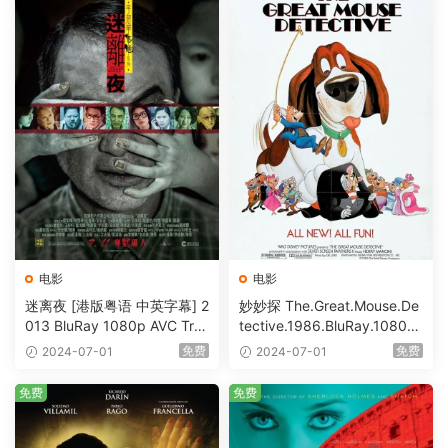
电影
电影
迷离夜 [港版粤语 中英字幕] 2
妙妙探 The.Great.Mouse.De
013 BluRay 1080p AVC Tru
tective.1986.BluRay.1080p.
eHD5.1 [BDISO 22.64GB]
AVC.DTS-HD.MA.5.1-HDHo
免费
免费
2024-07-01
2024-07-01
me [BDISO 20.67GB]
免费
免费