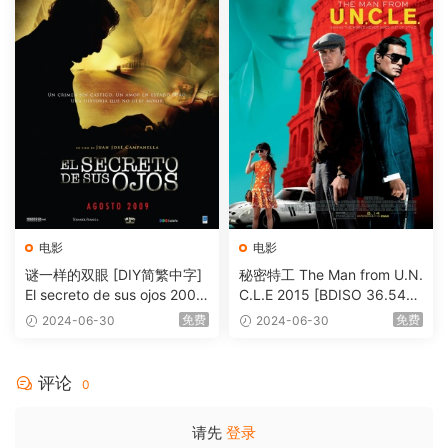
电影
电影
谜一样的双眼 [DIY简繁中字]
秘密特工 The Man from U.N.
El secreto de sus ojos 2009
C.L.E 2015 [BDISO 36.54G
1080p Blu-ray AVC DTS-HD
B]
免费
免费
2024-06-30
2024-06-30
MA 5.1-Softfeng@CHDBits
[BDISO 35.34GB]
评论
0
请先
登录