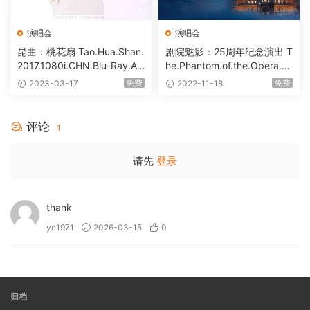
演唱会
演唱会
昆曲：桃花扇 Tao.Hua.Shan.
剧院魅影：25周年纪念演出 T
2017.1080i.CHN.Blu-Ray.AV
he.Phantom.of.the.Opera.a
C.LPCM.2.0 [BDISO 42.81G
t.The.Royal.Albert.Hall.2011.
免费
免费
2023-03-17
2022-11-18
B]
Blu-ray.EUR.1080p.AVC.DT
S-HD.MA.5.1 [BDISO 40.98
GB]
评论
1
请先
登录
thank
ye1971
2026-03-15
0
归档