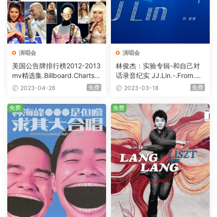
演唱会
演唱会
美国公告牌排行榜2012-2013
林俊杰：实验专辑-和自己对
mv精选集.Billboard.Charts.2
话录音纪实 JJ.Lin.-.From.M
012-2013.1080p.Blu-ray.M
e.To.Myself.Blu-ray.1080i.A
免费
免费
2023-04-26
2023-03-18
PEG-2.LPCM.2.0 [BDISO 14
VC.LPCM.2.0 [BDISO 18.91
9.72GB]
GB]
免费
免费