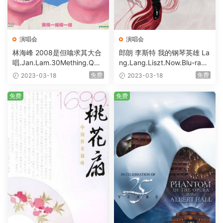
演唱会
演唱会
林海峰 2008是但噏求其大合
郎朗 李斯特 我的钢琴英雄 La
唱.Jan.Lam.30Mething.QK.
ng.Lang.Liszt.Now.Blu-ray.1
Part.I.And.II.2008.Blu-ray.1
080i.AVC.LPCM2.0 [BDISO
免费
免费
2023-03-18
2023-03-18
080i.AVC.DTS-HD.Master.A
34.29GB]
udio.5.1 [BDISO 43.21GB]
免费
免费