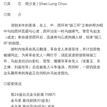
◎其 它 周少龙 / Shao Lung Chou
◎简 介
清朝末年的香港，在上、中、西环有“镇三环”之称的帮办暗
中勾结西环恶霸勾心虎，西环治安一时乌烟瘴气。警官马如龙
（成龙）奉命接管西环后，迅速将勾心虎拘捕人狱，招来“镇三
环”的怨恨。
彼时内地革命风云翻涌，革命党人来港宣传，并计划营救
被捕同志。为将革命党人一网打尽，清廷派遣密使联络镇三
环，马如龙结识白影红、莹莹、珊珊等革命党人（张曼玉、关
之琳、刘嘉玲等）后也被卷入斗争漩涡，而同时，一群四肢发
达头脑简单的海盗正在伺机向马如龙报仇。
◎获奖情况
第24届台北金马影展 (1987)
金马奖 最佳剧情片(提名)
金马奖 最佳导演(提名) 成龙