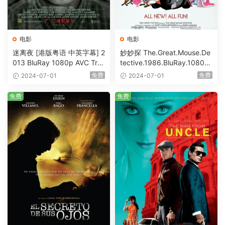
电影
电影
迷离夜 [港版粤语 中英字幕] 2
妙妙探 The.Great.Mouse.De
013 BluRay 1080p AVC Tru
tective.1986.BluRay.1080p.
eHD5.1 [BDISO 22.64GB]
AVC.DTS-HD.MA.5.1-HDHo
免费
免费
2024-07-01
2024-07-01
me [BDISO 20.67GB]
免费
免费