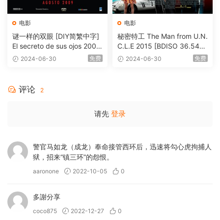
电影
电影
谜一样的双眼 [DIY简繁中字]
秘密特工 The Man from U.N.
El secreto de sus ojos 2009
C.L.E 2015 [BDISO 36.54G
1080p Blu-ray AVC DTS-HD
B]
免费
免费
2024-06-30
2024-06-30
MA 5.1-Softfeng@CHDBits
[BDISO 35.34GB]
评论
2
请先
登录
警官马如龙（成龙）奉命接管西环后，迅速将勾心虎拘捕人
狱，招来“镇三环”的怨恨。
aaronone
2022-10-05
0
多謝分享
coco875
2022-12-27
0