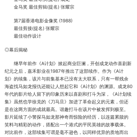
金马奖 最佳剪辑(提名) 张耀宗
第7届香港电影金像奖 (1988)
最佳剪接(提名) 张耀宗
最佳动作设计
◎幕后揭秘
继早年前作《A计划》掀起商业巨澜，开创成龙动作喜剧新
纪元之后，嘉禾影业在1987年推出了这部续作。作为《A计
划》的续集，该片与前集基本已没有太大联系，只有一帮残余
海盗找马如龙报仇还能让人想起它和《A计划》的渊源。成龙80
年代的影片给人留下的印象历来以喜剧和打斗为深，《A计划续
集》虽然也学徐克的《刀马旦》加进了革命起义的元素，但还
是在这两方面的成就最高。谐趣打斗在该片中被发挥到极至。
影片延续了小警探马如龙那神奇而惊险的经历，以连篇累牍的
笑料与精彩的动作，搭配出一个港式的平民英雄的故事载体。
对比前作，这部续集可谓是毫不逊色，以同样优异的质地而出