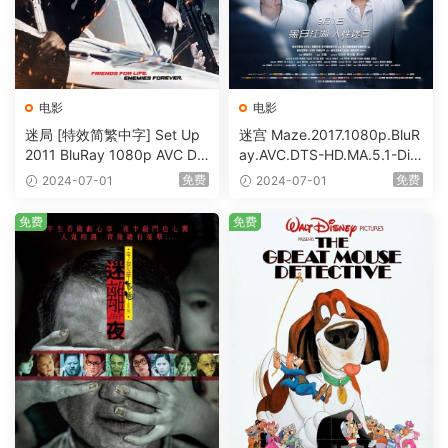
电影
电影
迷局 [特效简繁中字] Set Up
迷宫 Maze.2017.1080p.BluR
2011 BluRay 1080p AVC DT
ay.AVC.DTS-HD.MA.5.1-DiY
S-HD MA5.1-shhaclm@CHD
@HDHome [BDISO 19.7GB]
免费
免费
2024-07-01
2024-07-01
Bits [BDISO 23.09GB]
免费
免费