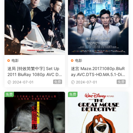
电影
电影
迷局 [特效简繁中字] Set Up
迷宫 Maze.2017.1080p.BluR
2011 BluRay 1080p AVC DT
ay.AVC.DTS-HD.MA.5.1-DiY
S-HD MA5.1-shhaclm@CHD
@HDHome [BDISO 19.7GB]
免费
免费
2024-07-01
2024-07-01
Bits [BDISO 23.09GB]
免费
免费