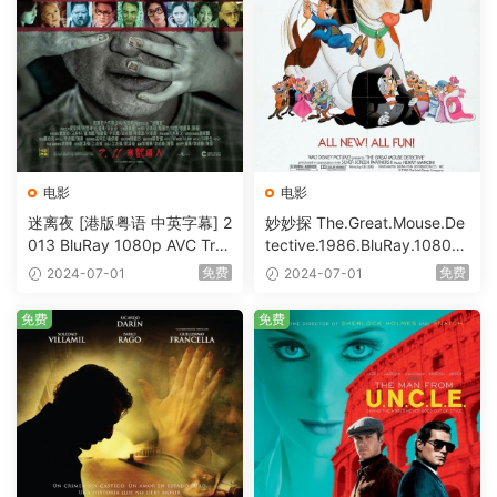
电影
电影
迷离夜 [港版粤语 中英字幕] 2
妙妙探 The.Great.Mouse.De
013 BluRay 1080p AVC Tru
tective.1986.BluRay.1080p.
eHD5.1 [BDISO 22.64GB]
AVC.DTS-HD.MA.5.1-HDHo
免费
免费
2024-07-01
2024-07-01
me [BDISO 20.67GB]
免费
免费