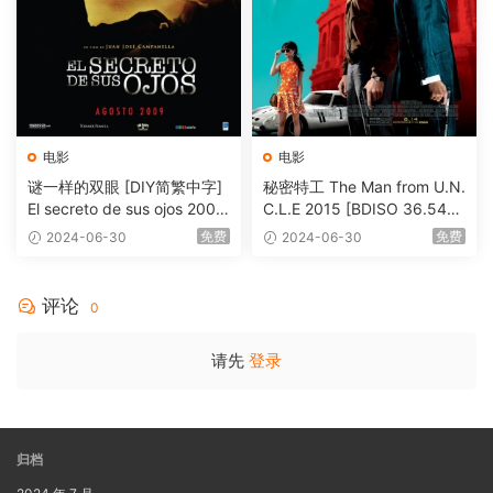
电影
电影
谜一样的双眼 [DIY简繁中字]
秘密特工 The Man from U.N.
El secreto de sus ojos 2009
C.L.E 2015 [BDISO 36.54G
1080p Blu-ray AVC DTS-HD
B]
免费
免费
2024-06-30
2024-06-30
MA 5.1-Softfeng@CHDBits
[BDISO 35.34GB]
评论
0
请先
登录
归档