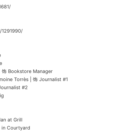
1681/
/1291990/
e
e
ookstore Manager
rrès | 饰 Journalist #1
nalist #2
g
t Grill
 Courtyard