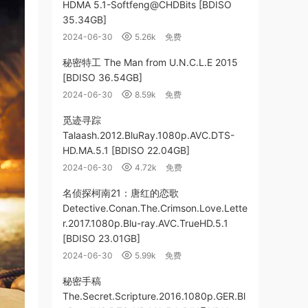
HDMA 5.1-Softfeng@CHDBits [BDISO
35.34GB]
2024-06-30
5.26k
免费
秘密特工 The Man from U.N.C.L.E 2015
[BDISO 36.54GB]
2024-06-30
8.59k
免费
觅迹寻踪
Talaash.2012.BluRay.1080p.AVC.DTS-
HD.MA.5.1 [BDISO 22.04GB]
2024-06-30
4.72k
免费
名侦探柯南21：唐红的恋歌
Detective.Conan.The.Crimson.Love.Lette
r.2017.1080p.Blu-ray.AVC.TrueHD.5.1
[BDISO 23.01GB]
2024-06-30
5.99k
免费
秘密手稿
The.Secret.Scripture.2016.1080p.GER.Bl