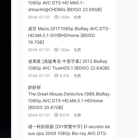
1080p AVC DTS-HD MA5.1-
shhaclm@CHDBits [BDISO 23.09GB]
2024-07-01
1.92w
免费
迷宫 Maze.2017.1080p.BluRay.AVC.DTS-
HD.MA.5.1-DiY@HDHome [BDISO
19.7GB]
2024-07-01
1.62w
免费
迷离夜 [港版粤语 中英字幕] 2013 BluRay
1080p AVC TrueHD5.1 [BDISO 22.64GB]
2024-07-01
8.37k
免费
妙妙探
The.Great.Mouse.Detective.1986.BluRay.
1080p.AVC.DTS-HD.MA.5.1-HDHome
[BDISO 20.67GB]
2024-07-01
8.07k
免费
谜一样的双眼 [DIY简繁中字] El secreto de
sus ojos 2009 1080p Blu-ray AVC DTS-