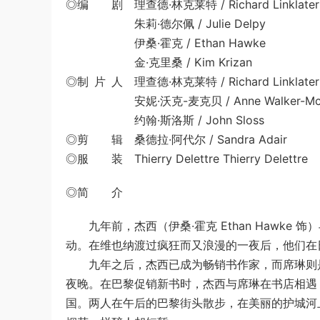
◎编 剧 理查德·林克莱特 / Richard Linklater
朱莉·德尔佩 / Julie Delpy
伊桑·霍克 / Ethan Hawke
金·克里桑 / Kim Krizan
◎制 片 人 理查德·林克莱特 / Richard Linklater
安妮·沃克-麦克贝 / Anne Walker-Mc
约翰·斯洛斯 / John Sloss
◎剪 辑 桑德拉·阿代尔 / Sandra Adair
◎服 装 Thierry Delettre Thierry Delettre
◎简 介
九年前，杰西（伊桑·霍克 Ethan Hawke 饰）
动。在维也纳渡过疯狂而又浪漫的一夜后，他们在
九年之后，杰西已成为畅销书作家，而席琳则是
夜晚。在巴黎促销新书时，杰西与席琳在书店相遇
国。两人在午后的巴黎街头散步，在美丽的护城河