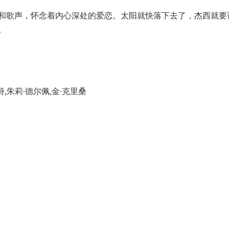
歌声，怀念着内心深处的爱恋。太阳就快落下去了，杰西就要
。
,朱莉·德尔佩,金·克里桑