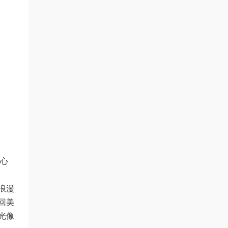
然心
浪漫
回美
光像