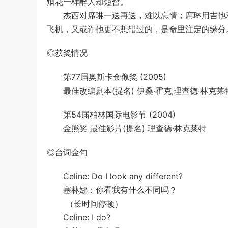
烟花一样醉人却短暂。
杰西对席琳一送再送，难以忘情；席琳用吉他和
飞机，又或许他更不想错过的，是命里注定的缘分
◎获奖情况
第77届奥斯卡金像奖 (2005)
最佳改编剧本(提名) 伊桑·霍克,理查德·林克莱特
第54届柏林国际电影节 (2004)
金熊奖 最佳影片(提名) 理查德·林克莱特
◎台词金句
Celine: Do I look any different?
塞林娜：你看我有什么不同吗？
（长时间停顿）
Celine: I do?