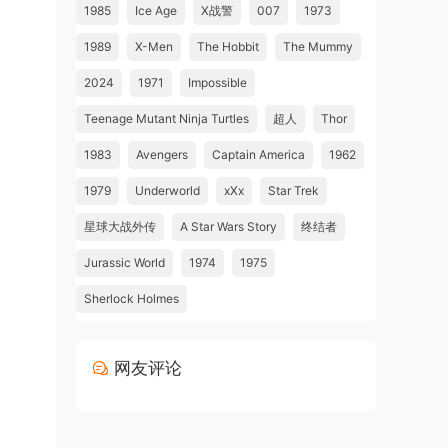
1985
Ice Age
X战警
007
1973
1989
X-Men
The Hobbit
The Mummy
2024
1971
Impossible
Teenage Mutant Ninja Turtles
超人
Thor
1983
Avengers
Captain America
1962
1979
Underworld
xXx
Star Trek
星球大战外传
A Star Wars Story
终结者
Jurassic World
1974
1975
Sherlock Holmes
网友评论