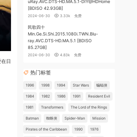
uRay.AVC.DTS-HD.MA.5.1-DIY@HDHome
[BDISO 42.93GB]
2024-06-30
3.33k
免费
民歌四十
Min.Ge.Si.Shi.2015.1080i.TWN.Blu-
ray.AVC.DTS-HD.MA.5.1 [BDISO
85.27GB]
2024-06-30
4.83k
免费
 爱在日
热门标签
1996
1998
1994
Star Wars
蝙蝠侠
1984
1982
1986
1991
Resident Evil
1981
Transformers
The Lord of the Rings
Batman
蜘蛛侠
Spider-Man
Mission
Pirates of the Caribbean
1990
1976