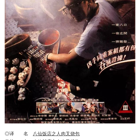
◎译 名
八仙饭店之人肉叉烧包