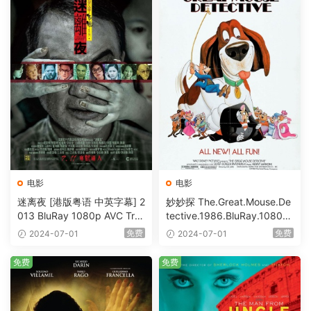
电影
电影
迷离夜 [港版粤语 中英字幕] 2
妙妙探 The.Great.Mouse.De
013 BluRay 1080p AVC Tru
tective.1986.BluRay.1080p.
eHD5.1 [BDISO 22.64GB]
AVC.DTS-HD.MA.5.1-HDHo
免费
免费
2024-07-01
2024-07-01
me [BDISO 20.67GB]
免费
免费