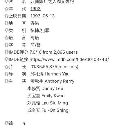
◎片 名 八仙飯店之人肉叉燒飽
◎年 代
1993
◎上映日期 1993-05-13
◎地 区 香港
◎类 别 惊悚/犯罪
◎语 言 粤语
◎字 幕 简/繁
◎IMDB评分 7.0/10 from 2,895 users
◎IMDB链接 https://www.imdb.com/title/tt0103743/
◎片 长 01:35:55.875(h:m:s.ms)
◎导 演 邱礼涛 Herman Yau
◎主 演 黄秋生 Anthony Perry
李修贤 Danny Lee
关宝慧 Emily Kwan
刘兆铭 Lau Siu Ming
成奎安 Fui-On Shing
◎简 介