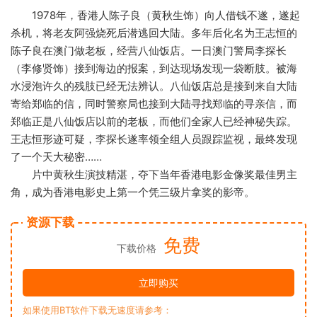
1978年，香港人陈子良（黄秋生饰）向人借钱不遂，遂起
杀机，将老友阿强烧死后潜逃回大陆。多年后化名为王志恒的
陈子良在澳门做老板，经营八仙饭店。一日澳门警局李探长
（李修贤饰）接到海边的报案，到达现场发现一袋断肢。被海
水浸泡许久的残肢已经无法辨认。八仙饭店总是接到来自大陆
寄给郑临的信，同时警察局也接到大陆寻找郑临的寻亲信，而
郑临正是八仙饭店以前的老板，而他们全家人已经神秘失踪。
王志恒形迹可疑，李探长遂率领全组人员跟踪监视，最终发现
了一个天大秘密……
片中黄秋生演技精湛，夺下当年香港电影金像奖最佳男主
角，成为香港电影史上第一个凭三级片拿奖的影帝。
资源下载
免费
下载价格
立即购买
如果使用BT软件下载无速度请参考：