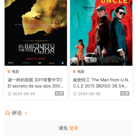
电影
电影
谜一样的双眼 [DIY简繁中字]
秘密特工 The Man from U.N.
El secreto de sus ojos 2009
C.L.E 2015 [BDISO 36.54G
1080p Blu-ray AVC DTS-HD
B]
免费
免费
2024-06-30
2024-06-30
MA 5.1-Softfeng@CHDBits
[BDISO 35.34GB]
评论
2
请先
登录