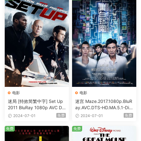
电影
电影
迷局 [特效简繁中字] Set Up
迷宫 Maze.2017.1080p.BluR
2011 BluRay 1080p AVC DT
ay.AVC.DTS-HD.MA.5.1-DiY
S-HD MA5.1-shhaclm@CHD
@HDHome [BDISO 19.7GB]
免费
免费
2024-07-01
2024-07-01
Bits [BDISO 23.09GB]
免费
免费