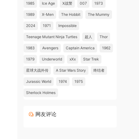
1985
Ice Age
X战警
007
1973
1989
X-Men
The Hobbit
The Mummy
2024
1971
Impossible
Teenage Mutant Ninja Turtles
超人
Thor
1983
Avengers
Captain America
1962
1979
Underworld
xXx
Star Trek
星球大战外传
A Star Wars Story
终结者
Jurassic World
1974
1975
Sherlock Holmes
网友评论