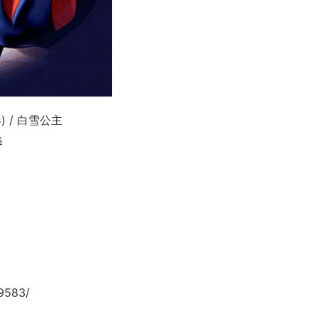
) / 白雪公主
s
9583/