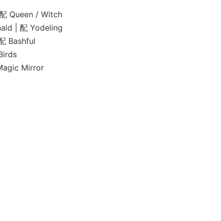
 Queen / Witch
| 配 Yodeling
Bashful
rds
c Mirror