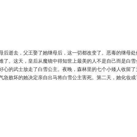
后逝去，父王娶了她继母后，这一切都改变了。恶毒的继母处
难了。这天，皇后从魔镜中得知世上最美的人不是自己而是白雪
好心的武士放走了白雪公主。夜晚，森林里的七个小矮人收留了
气急败坏的她决定亲自出马将白雪公主害死。第二天，她化妆成