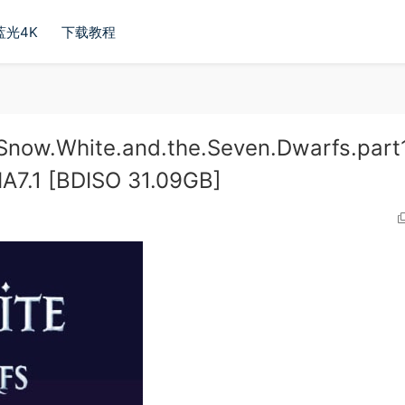
蓝光4K
下载教程
ite.and.the.Seven.Dwarfs.part1
A7.1 [BDISO 31.09GB]