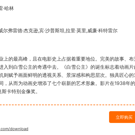
雷·哈林
尔弗雷德·杰克逊,宾·沙普斯坦,拉里·莫里,威廉·科特雷尔
上的最高峰，且在电影史上占据着重要地位。完美的故事、布
进入到白雪公主的奇遇中去。《白雪公主》的诞生标志着动画片
机则赋予画面鲜明的透视关系、景深感和构思层次。独具匠心的
同，从而为动画史增添了七个崭新的艺术形象。影片在1938年
届奥斯卡特别金像奖。
立即购买
.com/download