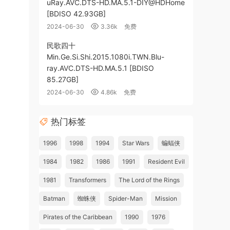
uRay.AVC.DTS-HD.MA.5.1-DIY@HDHome
[BDISO 42.93GB]
2024-06-30
3.36k
免费
民歌四十
Min.Ge.Si.Shi.2015.1080i.TWN.Blu-
ray.AVC.DTS-HD.MA.5.1 [BDISO
85.27GB]
2024-06-30
4.86k
免费
热门标签
1996
1998
1994
Star Wars
蝙蝠侠
1984
1982
1986
1991
Resident Evil
1981
Transformers
The Lord of the Rings
Batman
蜘蛛侠
Spider-Man
Mission
Pirates of the Caribbean
1990
1976