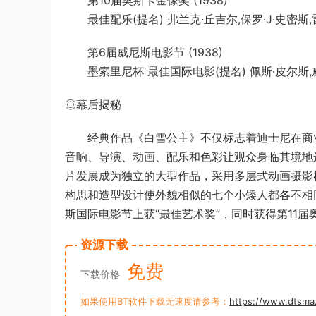
第10届奥斯卡金像奖 (1938)
最佳配乐(提名) 弗兰克·丘吉尔,保罗·J·史密斯,
第6届威尼斯电影节 (1938)
墨索里尼杯 最佳国际电影(提名) 佩斯·皮尔斯,威
◎幕后揭秘
经典作品《白雪公主》不仅标志着迪士尼在商业
音响、导演、动画、配乐和色彩让观众身临其境地
片发展成为独立的大型作品，采用多层式动画摄影
构思和造型设计使外貌相似的七个小矮人都各不相
斯国际电影节上获“最佳艺术奖”，同时获得第11
资源下载
免费
下载价格
如果使用BT软件下载无速度请参考：
https://www.dtsma