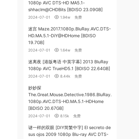
1080p AVC DTS-HD MA5.1-
shhaclm@CHDBits [BDISO 23.09GB]
2024-07-01
1.94w
免费
迷宫 Maze.2017.1080p.BluRay.AVC.DTS-
HD.MA.5.1-DiY@HDHome [BDISO
19.7GB]
2024-07-01
1.64w
免费
迷离夜 [港版粤语 中英字幕] 2013 BluRay
1080p AVC TrueHD5.1 [BDISO 22.64GB]
2024-07-01
8.44k
免费
妙妙探
The.Great.Mouse.Detective.1986.BluRay.
1080p.AVC.DTS-HD.MA.5.1-HDHome
[BDISO 20.67GB]
2024-07-01
8.15k
免费
谜一样的双眼 [DIY简繁中字] El secreto de
sus ojos 2009 1080p Blu-ray AVC DTS-