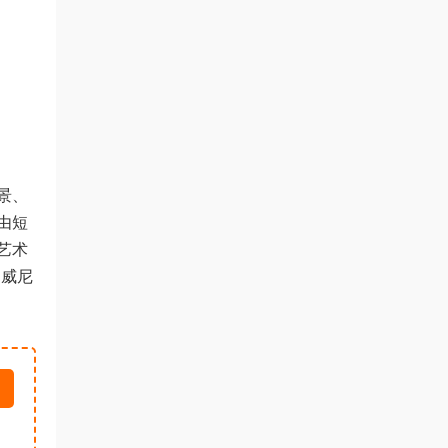
景、
由短
艺术
的威尼