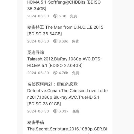
HDMA 5.1-Softfeng@CHDBits [BDISO
35.34GB]
2024-06-30
5.3k
免费
秘密特工 The Man from U.N.C.L.E 2015
[BDISO 36.54GB]
2024-06-30
8.68k
免费
觅迹寻踪
Talaash.2012.BluRay.1080p.AVC.DTS-
HD.MA.5.1 [BDISO 22.04GB]
2024-06-30
4.76k
免费
名侦探柯南21：唐红的恋歌
Detective.Conan.The.Crimson.Love.Lette
r.2017.1080p.Blu-ray.AVC.TrueHD.5.1
[BDISO 23.01GB]
2024-06-30
6.03k
免费
秘密手稿
The.Secret.Scripture.2016.1080p.GER.Bl