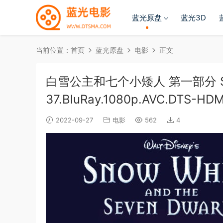
蓝光原盘
蓝光3D
当前位置：
首页
蓝光原盘
电影
正文
白雪公主和七个小矮人 第一部分 Snow.Wh
37.BluRay.1080p.AVC.DTS-HDM
2022-09-27
电影
562
4