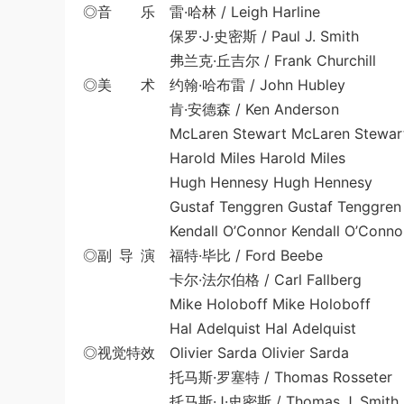
◎音 乐 雷·哈林 / Leigh Harline
保罗·J·史密斯 / Paul J. Smith
弗兰克·丘吉尔 / Frank Churchill
◎美 术 约翰·哈布雷 / John Hubley
肯·安德森 / Ken Anderson
McLaren Stewart McLaren Stewar
Harold Miles Harold Miles
Hugh Hennesy Hugh Hennesy
Gustaf Tenggren Gustaf Tenggren
Kendall O’Connor Kendall O’Conno
◎副 导 演 福特·毕比 / Ford Beebe
卡尔·法尔伯格 / Carl Fallberg
Mike Holoboff Mike Holoboff
Hal Adelquist Hal Adelquist
◎视觉特效 Olivier Sarda Olivier Sarda
托马斯·罗塞特 / Thomas Rosseter
托马斯·J·史密斯 / Thomas J. Smith