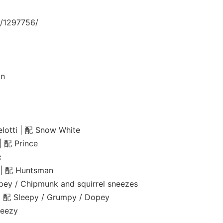
/1297756/
n
i | 配 Snow White
 Prince
c
 配 Huntsman
Chipmunk and squirrel sneezes
 Sleepy / Grumpy / Dopey
eezy