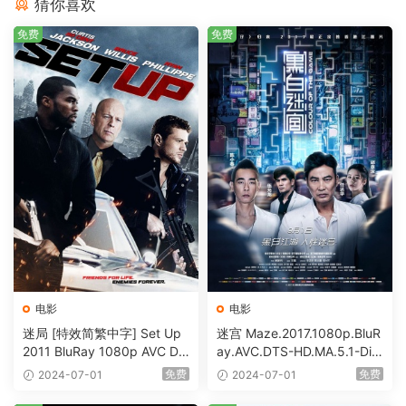
猜你喜欢
免费
免费
电影
电影
迷局 [特效简繁中字] Set Up
迷宫 Maze.2017.1080p.BluR
2011 BluRay 1080p AVC DT
ay.AVC.DTS-HD.MA.5.1-DiY
S-HD MA5.1-shhaclm@CHD
@HDHome [BDISO 19.7GB]
免费
免费
2024-07-01
2024-07-01
Bits [BDISO 23.09GB]