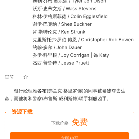
泰勒·乔恩·奥尔森 / Tyler Jon Olson
沃斯·史蒂文斯 / Wass Stevens
科林·伊格斯菲德 / Colin Egglesfield
谢伊·巴克纳 / Shea Buckner
肯·斯特伦克 / Ken Strunk
克里斯托弗·罗伯·鲍恩 / Christopher Rob Bowen
约翰·多尔 / John Dauer
乔伊·科里根 / Joy Corrigan | 饰 Katy
杰西·普鲁特 / Jesse Pruett
◎简 介
银行经理雅各布(弗兰克·格里罗饰)的同事被暴徒夺去生
命，而他将和警察(布鲁斯·威利斯饰)联手制服凶手。
资源下载
免费
下载价格
立即购买