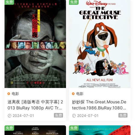
免费
免费
电影
电影
迷离夜 [港版粤语 中英字幕] 2
妙妙探 The.Great.Mouse.De
013 BluRay 1080p AVC Tru
tective.1986.BluRay.1080p.
eHD5.1 [BDISO 22.64GB]
AVC.DTS-HD.MA.5.1-HDHo
免费
免费
2024-07-01
2024-07-01
me [BDISO 20.67GB]
免费
免费