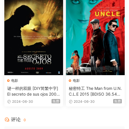
电影
电影
谜一样的双眼 [DIY简繁中字]
秘密特工 The Man from U.N.
El secreto de sus ojos 2009
C.L.E 2015 [BDISO 36.54G
1080p Blu-ray AVC DTS-HD
B]
免费
免费
2024-06-30
2024-06-30
MA 5.1-Softfeng@CHDBits
[BDISO 35.34GB]
评论
0