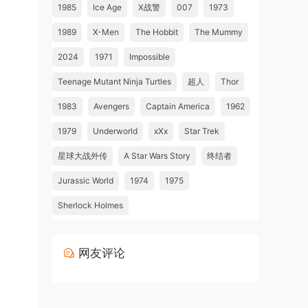
1985
Ice Age
X战警
007
1973
1989
X-Men
The Hobbit
The Mummy
2024
1971
Impossible
Teenage Mutant Ninja Turtles
超人
Thor
1983
Avengers
Captain America
1962
1979
Underworld
xXx
Star Trek
星球大战外传
A Star Wars Story
终结者
Jurassic World
1974
1975
Sherlock Holmes
网友评论