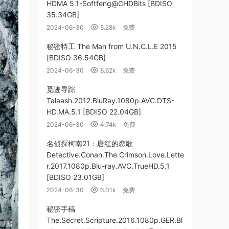
HDMA 5.1-Softfeng@CHDBits [BDISO
35.34GB]
2024-06-30
5.28k
免费
秘密特工 The Man from U.N.C.L.E 2015
[BDISO 36.54GB]
2024-06-30
8.62k
免费
觅迹寻踪
Talaash.2012.BluRay.1080p.AVC.DTS-
HD.MA.5.1 [BDISO 22.04GB]
2024-06-30
4.74k
免费
名侦探柯南21：唐红的恋歌
Detective.Conan.The.Crimson.Love.Lette
r.2017.1080p.Blu-ray.AVC.TrueHD.5.1
[BDISO 23.01GB]
2024-06-30
6.01k
免费
秘密手稿
The.Secret.Scripture.2016.1080p.GER.Bl