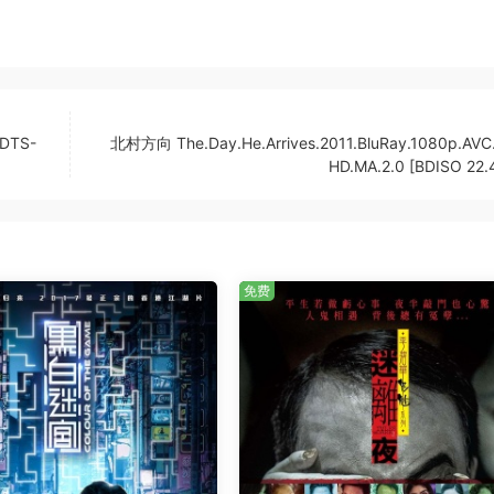
.DTS-
北村方向 The.Day.He.Arrives.2011.BluRay.1080p.AVC
HD.MA.2.0 [BDISO 22.
免费