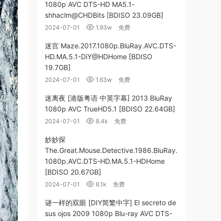
1080p AVC DTS-HD MA5.1-
shhaclm@CHDBits [BDISO 23.09GB]
2024-07-01
1.93w
免费
迷宫 Maze.2017.1080p.BluRay.AVC.DTS-
HD.MA.5.1-DiY@HDHome [BDISO
19.7GB]
2024-07-01
1.63w
免费
迷离夜 [港版粤语 中英字幕] 2013 BluRay
1080p AVC TrueHD5.1 [BDISO 22.64GB]
2024-07-01
8.4k
免费
妙妙探
The.Great.Mouse.Detective.1986.BluRay.
1080p.AVC.DTS-HD.MA.5.1-HDHome
[BDISO 20.67GB]
2024-07-01
8.1k
免费
谜一样的双眼 [DIY简繁中字] El secreto de
sus ojos 2009 1080p Blu-ray AVC DTS-