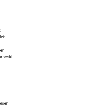
k
ch
er
vski
ser