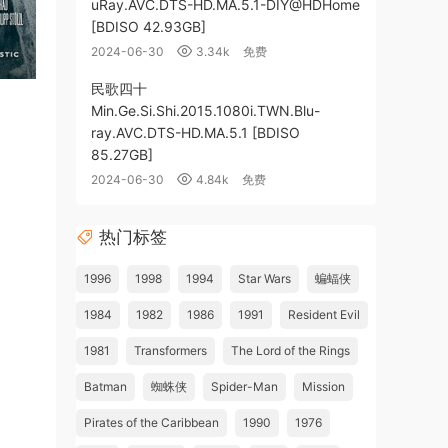
uRay.AVC.DTS-HD.MA.5.1-DIY@HDHome
[BDISO 42.93GB]
2024-06-30
3.34k
免费
民歌四十
Min.Ge.Si.Shi.2015.1080i.TWN.Blu-
ray.AVC.DTS-HD.MA.5.1 [BDISO
85.27GB]
2024-06-30
4.84k
免费
热门标签
1996
1998
1994
Star Wars
蝙蝠侠
1984
1982
1986
1991
Resident Evil
1981
Transformers
The Lord of the Rings
Batman
蜘蛛侠
Spider-Man
Mission
Pirates of the Caribbean
1990
1976