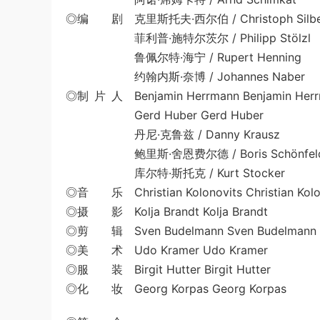
◎编 剧 克里斯托夫·西尔伯 / Christoph Silbe
菲利普·施特尔茨尔 / Philipp Stölzl
鲁佩尔特·海宁 / Rupert Henning
约翰内斯·奈博 / Johannes Naber
◎制 片 人 Benjamin Herrmann Benjamin Her
Gerd Huber Gerd Huber
丹尼·克鲁兹 / Danny Krausz
鲍里斯·舍恩费尔德 / Boris Schönfeld
库尔特·斯托克 / Kurt Stocker
◎音 乐 Christian Kolonovits Christian Kolo
◎摄 影 Kolja Brandt Kolja Brandt
◎剪 辑 Sven Budelmann Sven Budelmann
◎美 术 Udo Kramer Udo Kramer
◎服 装 Birgit Hutter Birgit Hutter
◎化 妆 Georg Korpas Georg Korpas