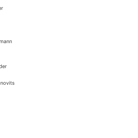
r
rmann
er
novits