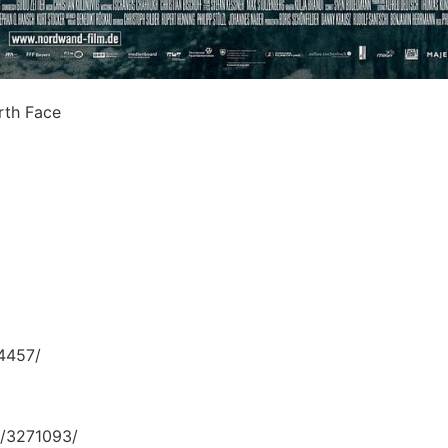
th Face
4457/
/3271093/