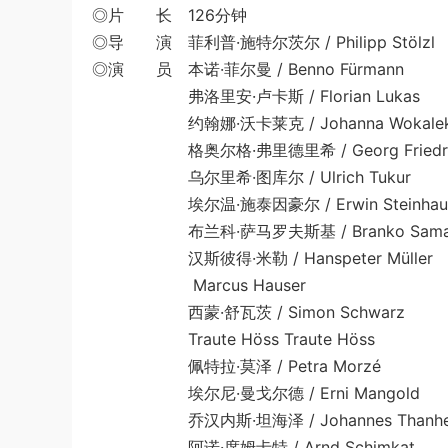
◎片 长 126分钟
◎导 演 菲利普·施特尔茨尔 / Philipp Stölzl
◎演 员 本诺·菲尔曼 / Benno Fürmann
弗洛里安·卢卡斯 / Florian Lukas
约翰娜·沃卡莱克 / Johanna Wokale
格奥尔格·弗里德里希 / Georg Friedri
乌尔里希·图库尔 / Ulrich Tukur
埃尔温·施泰因豪尔 / Erwin Steinhau
布兰科·萨马罗夫斯基 / Branko Samaro
汉斯彼得·米勒 / Hanspeter Müller
Marcus Hauser
西蒙·舒瓦茨 / Simon Schwarz
Traute Höss Traute Höss
佩特拉·莫泽 / Petra Morzé
埃尔尼·曼戈尔德 / Erni Mangold
乔汉内斯·坦海泽 / Johannes Thanhei
阿诺·席姆卡特 / Arnd Schimkat