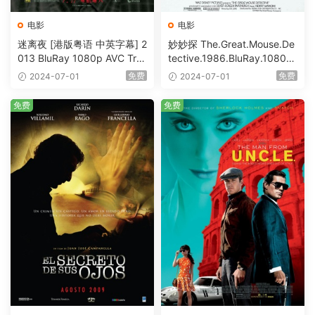
电影
电影
迷离夜 [港版粤语 中英字幕] 2
妙妙探 The.Great.Mouse.De
013 BluRay 1080p AVC Tru
tective.1986.BluRay.1080p.
eHD5.1 [BDISO 22.64GB]
AVC.DTS-HD.MA.5.1-HDHo
免费
免费
2024-07-01
2024-07-01
me [BDISO 20.67GB]
免费
免费