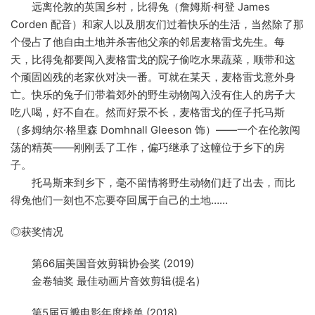
远离伦敦的英国乡村，比得兔（詹姆斯·柯登 James
Corden 配音）和家人以及朋友们过着快乐的生活，当然除了那
个侵占了他自由土地并杀害他父亲的邻居麦格雷戈先生。每
天，比得兔都要闯入麦格雷戈的院子偷吃水果蔬菜，顺带和这
个顽固凶残的老家伙对决一番。可就在某天，麦格雷戈意外身
亡。快乐的兔子们带着郊外的野生动物闯入没有住人的房子大
吃八喝，好不自在。然而好景不长，麦格雷戈的侄子托马斯
（多姆纳尔·格里森 Domhnall Gleeson 饰）——一个在伦敦闯
荡的精英——刚刚丢了工作，偏巧继承了这幢位于乡下的房
子。
托马斯来到乡下，毫不留情将野生动物们赶了出去，而比
得兔他们一刻也不忘要夺回属于自己的土地……
◎获奖情况
第66届美国音效剪辑协会奖 (2019)
金卷轴奖 最佳动画片音效剪辑(提名)
第5届豆瓣电影年度榜单 (2018)