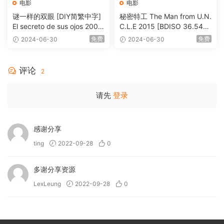
电影
电影
谜一样的双眼 [DIY简繁中字]
秘密特工 The Man from U.N.
El secreto de sus ojos 2009
C.L.E 2015 [BDISO 36.54G
1080p Blu-ray AVC DTS-HD
B]
免费
免费
2024-06-30
2024-06-30
MA 5.1-Softfeng@CHDBits
[BDISO 35.34GB]
评论
2
请先
登录
感谢分享
ting
2022-09-28
0
多谢分享资源
LexLeung
2022-09-28
0