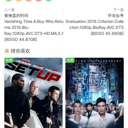
上一篇
下一篇
被掩盖的时间
毕业会考
Vanishing.Time.A.Boy.Who.Retu
Graduation.2016.Criterion.Colle
rne.2016.Blu-
ction.1080p.BluRay.AVC.DTS
Ray.1080p.AVC.DTS-HD.MA.5.1
[BDISO 45.99GB]
[BDISO 44.87GB]
猜你喜欢
免费
免费