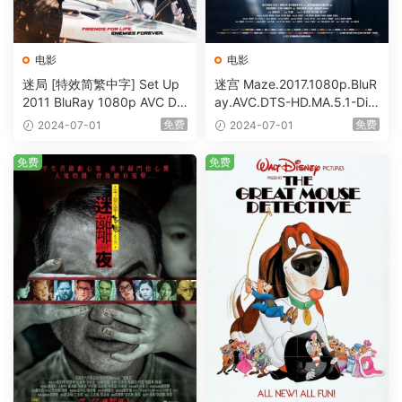
电影
电影
迷局 [特效简繁中字] Set Up
迷宫 Maze.2017.1080p.BluR
2011 BluRay 1080p AVC DT
ay.AVC.DTS-HD.MA.5.1-DiY
S-HD MA5.1-shhaclm@CHD
@HDHome [BDISO 19.7GB]
免费
免费
2024-07-01
2024-07-01
Bits [BDISO 23.09GB]
免费
免费