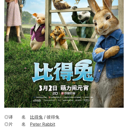
◎译 名
比得兔
/ 彼得兔
◎片 名
Peter Rabbit