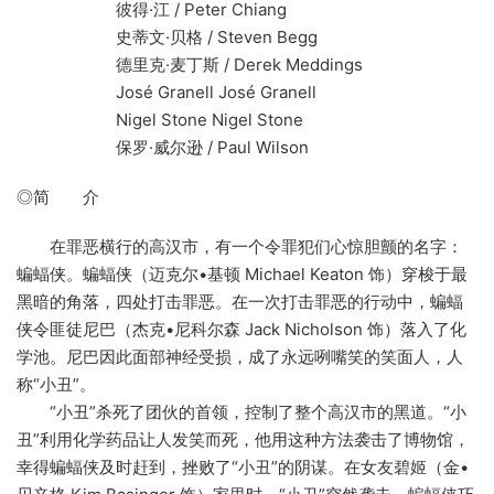
彼得·江 / Peter Chiang
史蒂文·贝格 / Steven Begg
德里克·麦丁斯 / Derek Meddings
José Granell José Granell
Nigel Stone Nigel Stone
保罗·威尔逊 / Paul Wilson
◎简 介
在罪恶横行的高汉市，有一个令罪犯们心惊胆颤的名字：
蝙蝠侠。蝙蝠侠（迈克尔•基顿 Michael Keaton 饰）穿梭于最
黑暗的角落，四处打击罪恶。在一次打击罪恶的行动中，蝙蝠
侠令匪徒尼巴（杰克•尼科尔森 Jack Nicholson 饰）落入了化
学池。尼巴因此面部神经受损，成了永远咧嘴笑的笑面人，人
称“小丑”。
“小丑”杀死了团伙的首领，控制了整个高汉市的黑道。“小
丑”利用化学药品让人发笑而死，他用这种方法袭击了博物馆，
幸得蝙蝠侠及时赶到，挫败了“小丑”的阴谋。在女友碧姬（金•