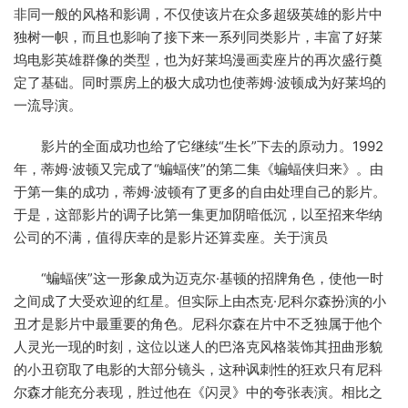
非同一般的风格和影调，不仅使该片在众多超级英雄的影片中
独树一帜，而且也影响了接下来一系列同类影片，丰富了好莱
坞电影英雄群像的类型，也为好莱坞漫画卖座片的再次盛行奠
定了基础。同时票房上的极大成功也使蒂姆·波顿成为好莱坞的
一流导演。
影片的全面成功也给了它继续“生长”下去的原动力。1992
年，蒂姆·波顿又完成了“蝙蝠侠”的第二集《蝙蝠侠归来》。由
于第一集的成功，蒂姆·波顿有了更多的自由处理自己的影片。
于是，这部影片的调子比第一集更加阴暗低沉，以至招来华纳
公司的不满，值得庆幸的是影片还算卖座。关于演员
“蝙蝠侠”这一形象成为迈克尔·基顿的招牌角色，使他一时
之间成了大受欢迎的红星。但实际上由杰克·尼科尔森扮演的小
丑才是影片中最重要的角色。尼科尔森在片中不乏独属于他个
人灵光一现的时刻，这位以迷人的巴洛克风格装饰其扭曲形貌
的小丑窃取了电影的大部分镜头，这种讽刺性的狂欢只有尼科
尔森才能充分表现，胜过他在《闪灵》中的夸张表演。相比之