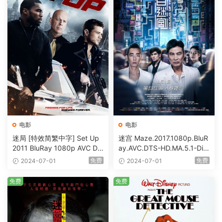
电影
电影
迷局 [特效简繁中字] Set Up
迷宫 Maze.2017.1080p.BluR
2011 BluRay 1080p AVC DT
ay.AVC.DTS-HD.MA.5.1-DiY
S-HD MA5.1-shhaclm@CHD
@HDHome [BDISO 19.7GB]
免费
免费
2024-07-01
2024-07-01
Bits [BDISO 23.09GB]
免费
免费