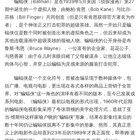
蝙蝠侠（Batman）是在1939年5月美国《侦探漫画》第27
期中诞生的一个虚拟人物，由鲍柏·肯恩（Bob Kane）与比尔·
芬格（Bill Finger）共同创造（但是只有肯恩获得官方著名为作
者），是个伸张正义打击犯罪的超级英雄。虽然一开始只是蝙
蝠侠仅是数个同时被创造出来的虚拟角色之一，但后来却成为
其他连载漫画中超级英雄的领袖人物。蝙蝠侠的公开身份是布
鲁斯·韦恩（Bruce Wayne），一位富有的企业家、花花公子、
与慈善家；由于在儿时亲眼目睹了父母被谋杀，让他立志锻练
肉体与心智，并穿上以蝙蝠为灵感来源的服装打击犯罪。
蝙蝠侠是一个文化符号，曾被改编呈现于数种媒体中，包
括广播、电视与电影，更出现在各式各样的商品上营销于全世
界。对“蝙蝠侠”这一角色的演绎有着不同的版本，至今已发展成
系列电影。《蝙蝠侠》最初以电视的形式出现，1960年代后期
的蝙蝠侠电视影集采用了夸张滑稽的美学处理方式，造就了亚
当·维斯特这样家喻户晓的“蝙蝠侠”形象，结果在影集结束后的
数十年间仍让蝙蝠侠脱离不了影集中的形象。然而，其真正意
义上的电影作品却直到23年后的1989年才真正面世，即蒂姆·波