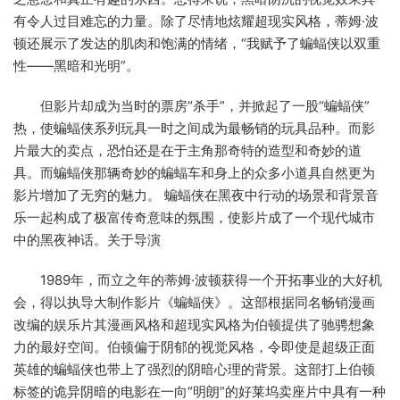
有令人过目难忘的力量。除了尽情地炫耀超现实风格，蒂姆·波
顿还展示了发达的肌肉和饱满的情绪，“我赋予了蝙蝠侠以双重
性——黑暗和光明”。
但影片却成为当时的票房“杀手”，并掀起了一股“蝙蝠侠”
热，使蝙蝠侠系列玩具一时之间成为最畅销的玩具品种。而影
片最大的卖点，恐怕还是在于主角那奇特的造型和奇妙的道
具。而蝙蝠侠那辆奇妙的蝙蝠车和身上的众多小道具自然更为
影片增加了无穷的魅力。 蝙蝠侠在黑夜中行动的场景和背景音
乐一起构成了极富传奇意味的氛围，使影片成了一个现代城市
中的黑夜神话。关于导演
1989年，而立之年的蒂姆·波顿获得一个开拓事业的大好机
会，得以执导大制作影片《蝙蝠侠》。这部根据同名畅销漫画
改编的娱乐片其漫画风格和超现实风格为伯顿提供了驰骋想象
力的最好空间。伯顿偏于阴郁的视觉风格，令即使是超级正面
英雄的蝙蝠侠也带上了强烈的阴暗心理的背景。这部打上伯顿
标签的诡异阴暗的电影在一向“明朗”的好莱坞卖座片中具有一种