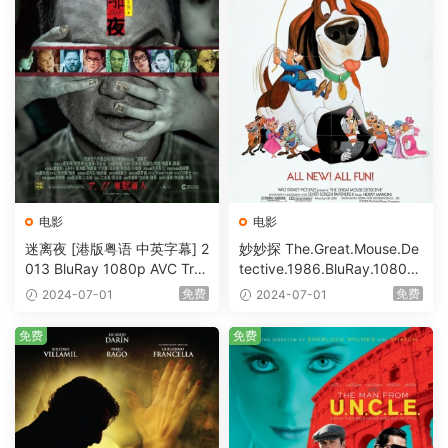
电影
电影
迷离夜 [港版粤语 中英字幕] 2
妙妙探 The.Great.Mouse.De
013 BluRay 1080p AVC Tru
tective.1986.BluRay.1080p.
eHD5.1 [BDISO 22.64GB]
AVC.DTS-HD.MA.5.1-HDHo
免费
免费
2024-07-01
2024-07-01
me [BDISO 20.67GB]
免费
免费