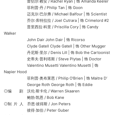
蕾切尔·赖安 / Rachel Ryan | 饰 Amanda Keeler
菲利普·丹 / Philip Tan | 饰 Goon
迈克尔·巴尔弗 / Michael Balfour | 饰 Scientist
乔尔·库特拉拉 / Joel Cutrara | 饰 Crimelord #2
普里西拉·科里 / Priscilla Cory | 饰 Candy
Walker
John Dair John Dair | 饰 Ricorso
Clyde Gatell Clyde Gatell | 饰 Other Mugger
丹尼斯·里尔 / Denis Lill | 饰 Bob the Cartoonist
史蒂夫·普利塔斯 / Steve Plytas | 饰 Doctor
Valentino Musetti Valentino Musetti | 饰
Napier Hood
菲利普·奥布莱恩 / Philip O’Brien | 饰 Maitre D’
George Roth George Roth | 饰 Eddie
◎编 剧 沃伦·斯卡伦 / Warren Skaaren
鲍勃·凯恩 / Bob Kane
◎制 片 人 乔恩·彼得斯 / Jon Peters
彼得·加伯 / Peter Guber