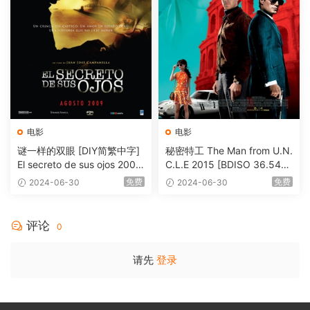
电影
电影
谜一样的双眼 [DIY简繁中字]
秘密特工 The Man from U.N.
El secreto de sus ojos 2009
C.L.E 2015 [BDISO 36.54G
1080p Blu-ray AVC DTS-HD
B]
免费
免费
2024-06-30
2024-06-30
MA 5.1-Softfeng@CHDBits
[BDISO 35.34GB]
评论
0
请先
登录