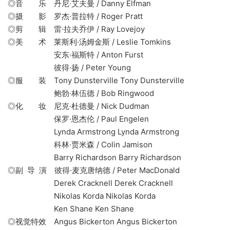
◎音 乐 丹尼·艾夫曼 / Danny Elfman
◎摄 影 罗杰·普拉特 / Roger Pratt
◎剪 辑 雷·拉夫乔伊 / Ray Lovejoy
◎美 术 莱斯利·汤姆金斯 / Leslie Tomkins
安东·福斯特 / Anton Furst
彼得·扬 / Peter Young
◎服 装 Tony Dunsterville Tony Dunsterville
鲍勃·林伍德 / Bob Ringwood
◎化 妆 尼克·杜德曼 / Nick Dudman
保罗·恩杰伦 / Paul Engelen
Lynda Armstrong Lynda Armstrong
科林·贾米森 / Colin Jamison
Barry Richardson Barry Richardson
◎副 导 演 彼得·麦克唐纳德 / Peter MacDonald
Derek Cracknell Derek Cracknell
Nikolas Korda Nikolas Korda
Ken Shane Ken Shane
◎视觉特效 Angus Bickerton Angus Bickerton