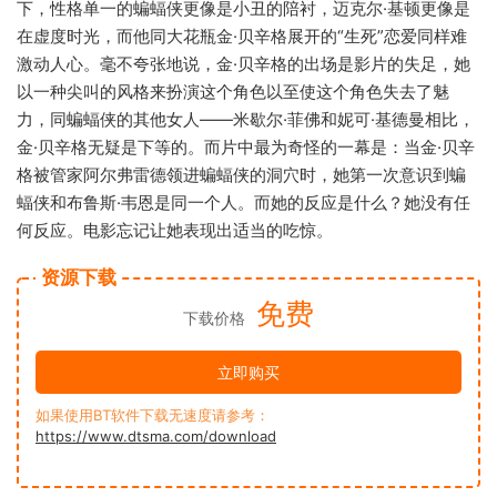
下，性格单一的蝙蝠侠更像是小丑的陪衬，迈克尔·基顿更像是
在虚度时光，而他同大花瓶金·贝辛格展开的“生死”恋爱同样难
激动人心。毫不夸张地说，金·贝辛格的出场是影片的失足，她
以一种尖叫的风格来扮演这个角色以至使这个角色失去了魅
力，同蝙蝠侠的其他女人——米歇尔·菲佛和妮可·基德曼相比，
金·贝辛格无疑是下等的。而片中最为奇怪的一幕是：当金·贝辛
格被管家阿尔弗雷德领进蝙蝠侠的洞穴时，她第一次意识到蝙
蝠侠和布鲁斯·韦恩是同一个人。而她的反应是什么？她没有任
何反应。电影忘记让她表现出适当的吃惊。
资源下载
免费
下载价格
立即购买
如果使用BT软件下载无速度请参考：
https://www.dtsma.com/download