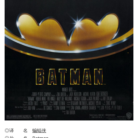
◎译 名
蝙蝠侠