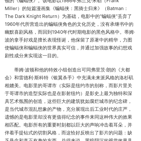
顿的《蝙蝠侠》。该电影以1986年弗兰克·米勒（Frank
Miller）的短篇漫画集《蝙蝠侠：黑骑士归来》（Batman：
The Dark Knight Return）为基础，电影中的“蝙蝠侠”丢弃了
1960年代所营造出的蝙蝠侠角色的文化历史，没有承继书中的
幽默喜剧风格，而回到1940年代时期电影的黑色风格中。蒂姆·
波的拿手好戏是擅长表现怪诞，他保留了原著中的精华，力图
使蝙蝠侠和蝙蝠侠的世界真实可信，并通过加强故事的幻想戏
剧性成分来实现这一目的。
蒂姆·波顿和他的特效小组创造出可同弗里茨·朗的《大都
会》和雷德利·斯科特《银翼杀手》中充满未来派风格的洛杉矶
相媲美。电影里的哥谭市（实际是纽约市的别称，而影片里关
于哥谭市的造型实际也是在影射纽约）是影史上最为独特和深
具艺术氛围的创造，这些巨大的建筑犹如腐烂城市的纪念碑，
是当代城市混乱想象的产物，充分展现出后工业时代的庄严，
遗憾的是电影里却没有更值得纪念的事件来同这种伟大的效果
相匹配。电影所有的重要时刻都以巨大的声响冲击着耳朵，并
伴着手提钻式的切割风格，而这恰好反映出了影片的问题：缺
乏悬念和真正有趣的东西。总得来说，黑暗阴沉的视觉效果具