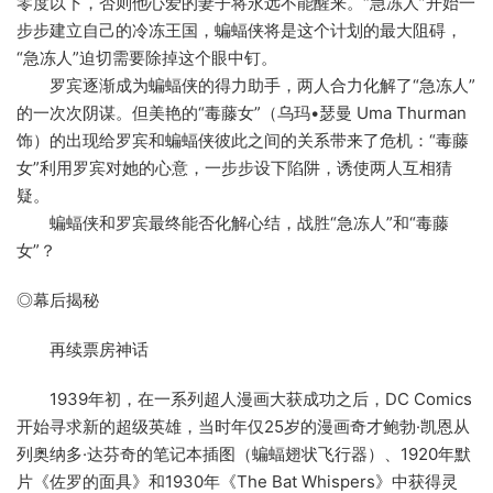
零度以下，否则他心爱的妻子将永远不能醒来。“急冻人”开始一
步步建立自己的冷冻王国，蝙蝠侠将是这个计划的最大阻碍，
“急冻人”迫切需要除掉这个眼中钉。
罗宾逐渐成为蝙蝠侠的得力助手，两人合力化解了“急冻人”
的一次次阴谋。但美艳的“毒藤女”（乌玛•瑟曼 Uma Thurman
饰）的出现给罗宾和蝙蝠侠彼此之间的关系带来了危机：“毒藤
女”利用罗宾对她的心意，一步步设下陷阱，诱使两人互相猜
疑。
蝙蝠侠和罗宾最终能否化解心结，战胜“急冻人”和“毒藤
女”？
◎幕后揭秘
再续票房神话
1939年初，在一系列超人漫画大获成功之后，DC Comics
开始寻求新的超级英雄，当时年仅25岁的漫画奇才鲍勃·凯恩从
列奥纳多·达芬奇的笔记本插图（蝙蝠翅状飞行器）、1920年默
片《佐罗的面具》和1930年《The Bat Whispers》中获得灵