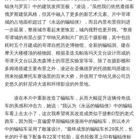
蝠侠与罗宾》中的建筑发挥至极，”凌说，“虽然我们依然遵循着
俄罗斯建筑风格，但其中融入了更多的新艺术元素。片中哥谭
城的占地面积超过了《永远的蝙蝠侠》，而且内景布景得到进
一步延展，整座城市看起来更恢宏，城内视野也更开阔。”整座
哥谭城的布景占据了华纳兄弟制片厂的五个摄影棚，其中包括
耗时五个月建成的哥谭自然历史博物馆、全新的蝙蝠洞、建在
摩天大楼楼顶的植物园、根据圣迭戈帕洛玛天文台设计而成的
哥谭天文台以及杰森博士的罪恶实验室等等。除了在摄影棚和
多姆港搭建主要布景之外，凌还在圣佩德罗的托德船坞搭建出
用来拍摄摩托车赛场景的百米大桥，并借用了华纳兄弟公司历
史悠久的轩尼诗大道和环球影业的外景地。
凌在本片中重新改造了蝙蝠车，从而大幅提升这辆传奇战
车的美感和冲击力，她说：“我认为《永远的蝙蝠侠》中的蝙蝠
车看上去太小了，这次我希望将其改造成类似于捷豹D型的老式
跑车，因为我一直偏爱早期蝙蝠侠漫画中的蝙蝠车，所以本片
中的蝙蝠车采用了敞篷设计。”最终成形的蝙蝠车长29英尺，长
长的叶子板下配备有22英寸轮胎，蓝色轮毂罩上印有蝙蝠侠标