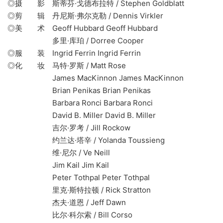
◎摄 影 斯蒂芬·戈德布拉特 / Stephen Goldblatt
◎剪 辑 丹尼斯·弗尔克勒 / Dennis Virkler
◎美 术 Geoff Hubbard Geoff Hubbard
多里·库珀 / Dorree Cooper
◎服 装 Ingrid Ferrin Ingrid Ferrin
◎化 妆 马特·罗斯 / Matt Rose
James MacKinnon James MacKinnon
Brian Penikas Brian Penikas
Barbara Ronci Barbara Ronci
David B. Miller David B. Miller
吉尔·罗考 / Jill Rockow
约兰达·塔辛 / Yolanda Toussieng
维·尼尔 / Ve Neill
Jim Kail Jim Kail
Peter Tothpal Peter Tothpal
里克·斯特拉顿 / Rick Stratton
杰夫·道恩 / Jeff Dawn
比尔·科尔索 / Bill Corso