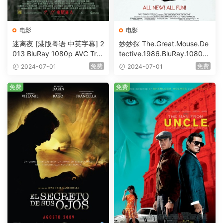
电影
电影
迷离夜 [港版粤语 中英字幕] 2
妙妙探 The.Great.Mouse.De
013 BluRay 1080p AVC Tru
tective.1986.BluRay.1080p.
eHD5.1 [BDISO 22.64GB]
AVC.DTS-HD.MA.5.1-HDHo
免费
免费
2024-07-01
2024-07-01
me [BDISO 20.67GB]
免费
免费