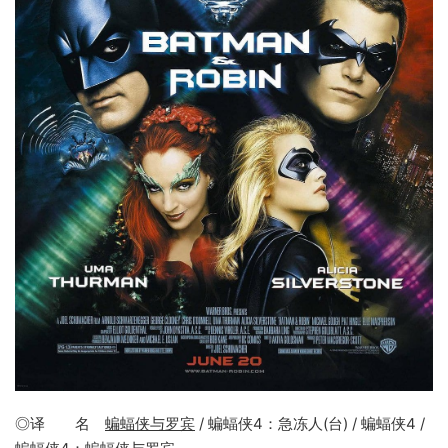
◎译 名
蝙蝠侠与罗宾
/ 蝙蝠侠4：急冻人(台) / 蝙蝠侠4 /