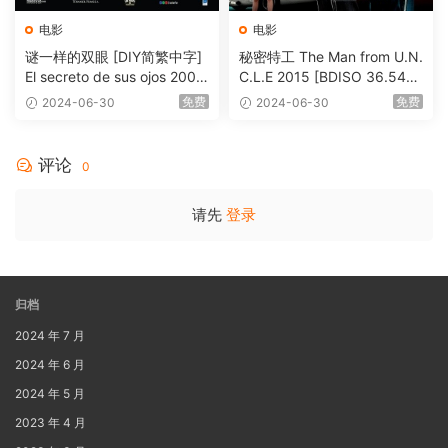
电影
电影
谜一样的双眼 [DIY简繁中字]
秘密特工 The Man from U.N.
El secreto de sus ojos 2009
C.L.E 2015 [BDISO 36.54G
1080p Blu-ray AVC DTS-HD
B]
免费
免费
2024-06-30
2024-06-30
MA 5.1-Softfeng@CHDBits
[BDISO 35.34GB]
评论
0
请先
登录
归档
2024 年 7 月
2024 年 6 月
2024 年 5 月
2023 年 4 月