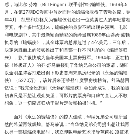
感，与比尔·芬格（Bill Finger）联手创作出蝙蝠侠。1939年5
月，在第27期DC漫画中首次面世的蝙蝠侠取得了轰动效应，翌
年4月，凯恩和芬格又为蝙蝠侠创造出一位英勇过人的年轻搭档
罗宾。半个多世纪以来，蝙蝠侠的身影不断出现在漫画、电影
和电视剧中，其中最新颖而精彩的演绎当属1989年由蒂姆·波顿
执导的《蝙蝠侠》，其全球票房总额超过了4亿美元，三年后，
决定乘胜而上的波顿推出了和首部一样不同凡响的《蝙蝠侠归
来》，影片很快成为当年美国本土票房冠军。1994年，正在拍
摄《终极证人》的乔·舒马赫接到了华纳兄弟公司的邀请，随即
以全明星阵容打造出创下影史首周末票房纪录的《永远的蝙蝠
侠》（5270万），该片后来还荣登年度票房榜榜首。舒马赫回
忆说：“我完全没想到《永远的蝙蝠侠》会如此成功，我的拍摄
初衷只是不想让观众失望，可影片的票房和口碑简直让人不敢
想象，这一切应该归功于影片定位和拍摄时机。”
面对《永远的蝙蝠侠》的惊人佳绩，华纳兄弟公司理所当
然的希望再续辉煌。舒马赫说：“当华纳兄弟公司提出想让我再
执导一部蝙蝠侠电影时，我立即致电给艺术指导芭芭拉·凌征求