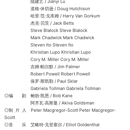
陆建艺 / Jianyi Lu
道格·休切逊 / Doug Hutchison
哈里·范·戈库姆 / Harry Van Gorkum
杰克·贝茨 / Jack Betts
Steve Blalock Steve Blalock
Mark Chadwick Mark Chadwick
Steven Ito Steven Ito
Khristian Lupo Khristian Lupo
Cory M. Miller Cory M. Miller
吉姆·帕尔默 / Jim Palmer
Robert Powell Robert Powell
保罗·斯凯勒 / Paul Sklar
Gabriela Tollman Gabriela Tollman
◎编 剧 鲍勃·凯恩 / Bob Kane
阿齐瓦·高斯曼 / Akiva Goldsman
◎制 片 人 Peter Macgregor-Scott Peter Macgregor-
Scott
◎音 乐 艾略特·戈登塞尔 / Elliot Goldenthal