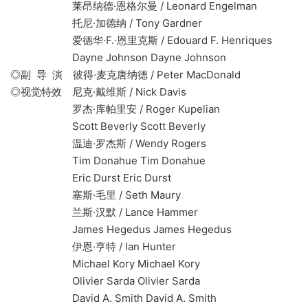
莱昂纳德·恩格尔曼 / Leonard Engelman
托尼·加德纳 / Tony Gardner
爱德华·F.·恩里克斯 / Edouard F. Henriques
Dayne Johnson Dayne Johnson
◎副 导 演 彼得·麦克唐纳德 / Peter MacDonald
◎视觉特效 尼克·戴维斯 / Nick Davis
罗杰·库帕里安 / Roger Kupelian
Scott Beverly Scott Beverly
温迪·罗杰斯 / Wendy Rogers
Tim Donahue Tim Donahue
Eric Durst Eric Durst
塞斯·毛里 / Seth Maury
兰斯·汉默 / Lance Hammer
James Hegedus James Hegedus
伊恩·亨特 / Ian Hunter
Michael Kory Michael Kory
Olivier Sarda Olivier Sarda
David A. Smith David A. Smith