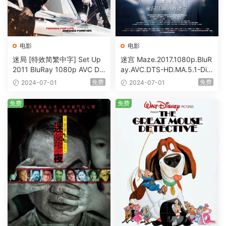
电影
电影
迷局 [特效简繁中字] Set Up
迷宫 Maze.2017.1080p.BluR
2011 BluRay 1080p AVC DT
ay.AVC.DTS-HD.MA.5.1-DiY
S-HD MA5.1-shhaclm@CHD
@HDHome [BDISO 19.7GB]
免费
免费
2024-07-01
2024-07-01
Bits [BDISO 23.09GB]
免费
免费