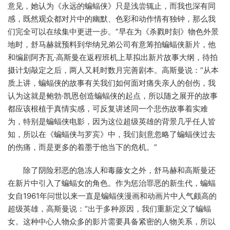
意见，她认为《永远的蝙蝠侠》只是浅尝辄止，而我也深有同
感，既然观众都对片中的幽默、色彩和动作情有独钟，那么我
们完全可以在续集中更进一步。”早在为《杀戮时刻》物色外景
地时，舒马赫就预料到华纳兄弟公司有意筹拍蝙蝠侠新片，他
和编剧阿齐瓦·高斯曼在返程班机上草拟出新片故事大纲，待拍
摄计划敲定之后，两人又耗时数月完善剧本。高斯曼说：“从本
质上讲，蝙蝠侠的故事有关我们如何面对痛失亲人的创伤，我
认为这就是鲍勃·凯恩创造蝙蝠侠的起点，所以随之展开的故事
都应该根植于真情实感，可反复讲述同一个悲伤故事着实难
为，特别是蝙蝠侠电影，因为这位超级英雄的背景几乎任人皆
知，所以在《蝙蝠侠与罗宾》中，我们刻意忽略了蝙蝠侠过去
的伤痛，而是更多的着墨于他当下的危机。”
除了阴险邪恶的急冻人和毒藤女之外，舒马赫和高斯曼还
在新片中引入了蝙蝠女的角色。作为惩治罪恶的新生代，蝙蝠
女自1961年问世以来一直是蝙蝠侠漫画和动画片中人气颇高的
超级英雄，高斯曼说：“出于多种原因，我们重新定义了蝙蝠
女。这种中心人物众多的影片需要具备紧密的人物关系，所以