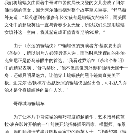
我们将蝙蝠女由原著中哥谭市警察局长戈登的女儿变成了阿尔
佛雷德的侄女，因为阿尔佛雷德对整个故事至关重要。”舒马赫
补充道：“我没想到有很多年轻女孩都是蝙蝠女的粉丝，而美国
文化中的超级英雄一直与青春少女无缘，所以我们决定用蝙蝠
女填补这一空白，将其塑造成正值青春期的90后。”
由于《永远的蝙蝠侠》中蝙蝠侠的扮演者方·基默要出演
《圣徒》，所以制片方必须另谋人选，而当时急速蹿红的乔治·
克鲁尼正是舒马赫眼中的首选。“我看过乔治在《杀出个黎明》
中的精彩表演，”舒马赫说，“他不但集俊朗外形和独特天赋于一
身，还颇具明星魅力。让他穿上蝙蝠侠的黑斗篷简直完美至
极。迈克尔·基顿和方·基默扮演的蝙蝠侠固然出色，可我认为乔
治才是化身蝙蝠侠的最佳人选。”
哥谭城与蝙蝠车
为了让本片中哥谭城的精巧程度超越前作，艺术指导芭芭
拉·凌在影片开拍的一年前便开始招募插图画家、模型师、布景
师、雕刻师和情节串联图板画家中的精英人士。“我希望将《蝙