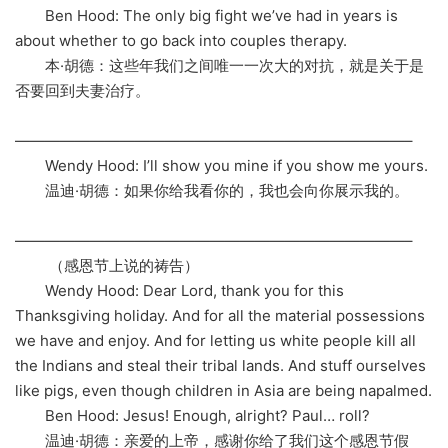
Ben Hood: The only big fight we’ve had in years is
about whether to go back into couples therapy.
本·胡德：这些年我们之间唯一一次大的对抗，就是关于是
否要回到夫妻治疗。
——————————————————————————–
Wendy Hood: I’ll show you mine if you show me yours.
温迪·胡德：如果你给我看你的，我也会向你展示我的。
——————————————————————————–
（感恩节上说的祷告）
Wendy Hood: Dear Lord, thank you for this
Thanksgiving holiday. And for all the material possessions
we have and enjoy. And for letting us white people kill all
the Indians and steal their tribal lands. And stuff ourselves
like pigs, even though children in Asia are being napalmed.
Ben Hood: Jesus! Enough, alright? Paul… roll?
温迪·胡德：亲爱的上帝，感谢你给了我们这个感恩节假