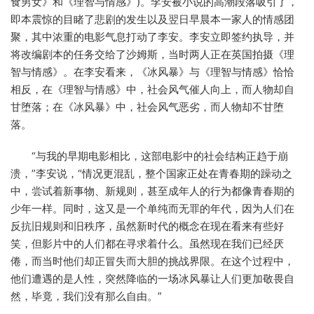
食男女》和《理智与情感》)。李安被小说的高潮段落吸引了，
即本震惊的目睹了悲剧的发生以及翌日早晨本一家人的情感团
聚，其中浓重的电影气息打动了李安。李安立即签约执导，并
将改编剧本的任务交给了沙姆斯，当时两人正在英国拍摄《理
智与情感》。在李安看来，《冰风暴》与《理智与情感》恰恰
相反，在《理智与情感》中，社会风气催人向上，而人物却自
甘堕落；在《冰风暴》中，社会风气恶劣，而人物却不甘堕
落。
“与我的早期电影相比，这部电影中的社会结构正趋于崩
溃，”李安说，“情况更混乱，整个国家正处在青春期的躁动之
中，尝试着新事物、新规则，甚至成年人的行为都像青春期的
少年一样。同时，这又是一个单纯而无罪的年代，因为人们在
反抗旧规则和旧秩序，虽然新时代的概念在现在看来有些好
笑，但影片中的人们都在寻求着什么。虽然现在我们已经厌
倦，而当时他们却正冒失而大胆的挑战界限。在这个过程中，
他们遭遇的是人性，突然降临的一场冰风暴让人们更加敬畏自
然，毕竟，我们没有那么自由。”