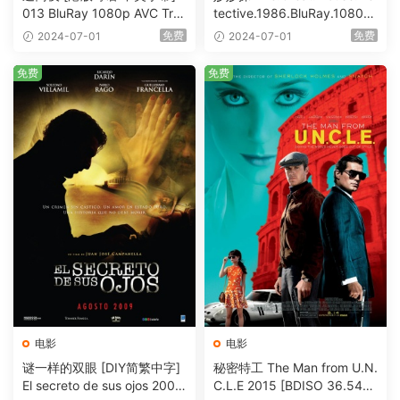
013 BluRay 1080p AVC Tru
tective.1986.BluRay.1080p.
eHD5.1 [BDISO 22.64GB]
AVC.DTS-HD.MA.5.1-HDHo
免费
免费
2024-07-01
2024-07-01
me [BDISO 20.67GB]
免费
免费
电影
电影
谜一样的双眼 [DIY简繁中字]
秘密特工 The Man from U.N.
El secreto de sus ojos 2009
C.L.E 2015 [BDISO 36.54G