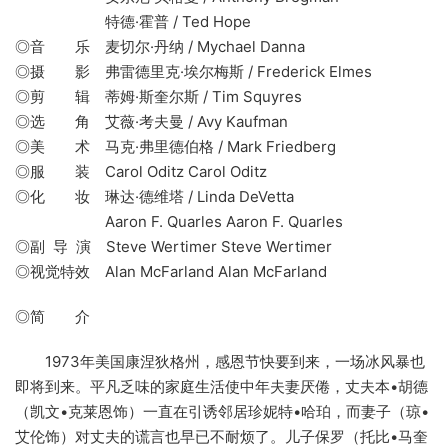
特德·霍普 / Ted Hope
◎音 乐 麦切尔·丹纳 / Mychael Danna
◎摄 影 弗雷德里克·埃尔梅斯 / Frederick Elmes
◎剪 辑 蒂姆·斯奎尔斯 / Tim Squyres
◎选 角 艾薇·考夫曼 / Avy Kaufman
◎美 术 马克·弗里德伯格 / Mark Friedberg
◎服 装 Carol Oditz Carol Oditz
◎化 妆 琳达·德维塔 / Linda DeVetta
Aaron F. Quarles Aaron F. Quarles
◎副 导 演 Steve Wertimer Steve Wertimer
◎视觉特效 Alan McFarland Alan McFarland
◎简 介
1973年美国康涅狄格州，感恩节快要到来，一场冰风暴也
即将到来。平凡乏味的家庭生活使中年夫妻厌倦，丈夫本•胡德
（凯文•克莱恩饰）一直在引诱邻居珍妮特•哈珀，而妻子（琼•
艾伦饰）对丈夫的谎言也早已不耐烦了。儿子保罗（托比•马奎