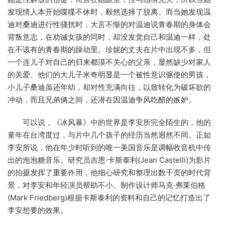
发现情人本开始喋喋不休时，毅然选择了脱离。而当她发现温
迪对桑迪进行性骚扰时，大言不惭的对温迪说青春期的身体会
背叛意志，在劝诫女孩的同时，却没发觉自己和温迪一样，处
在不该有的青春期的躁动里。珍妮的丈夫在片中出现不多，但
一个连儿子对自己的归来都漠不关心的父亲，显然缺少对家人
的关爱。他们的大儿子米奇明显是一个被性意识驱使的男孩，
小儿子桑迪虽还年幼，却对性充满向往，以致转化为破坏欲的
冲动，而且兄弟俩之间，还潜在因温迪争风吃醋的嫉妒。
可以说，《冰风暴》中的世界是李安所完全陌生的，他的
童年在台湾度过，与片中几个孩子的经历当然迥然不同。正如
李安所说，他在年少时听到的唯一美国音乐是调幅收音机中传
出的泡泡糖音乐。研究员吉恩·卡斯泰利(Jean Castelli)为影片
的拍摄发挥了重要作用，他细心研究和整理出数千页的时代背
景，对李安和年轻演员帮助不小。制作设计师马克·弗莱伯格
(Mark Friedberg)根据卡斯泰利的资料和自己的记忆打造出了
李安想要的效果。