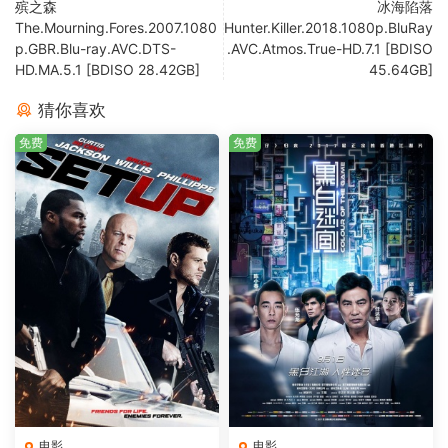
殡之森
冰海陷落
The.Mourning.Fores.2007.1080
Hunter.Killer.2018.1080p.BluRay
p.GBR.Blu-ray.AVC.DTS-
.AVC.Atmos.True-HD.7.1 [BDISO
HD.MA.5.1 [BDISO 28.42GB]
45.64GB]
猜你喜欢
免费
免费
电影
电影