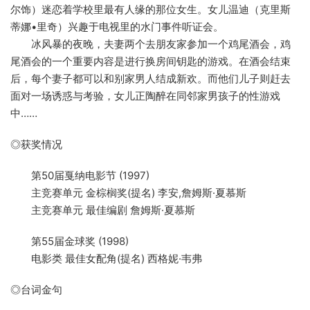
尔饰）迷恋着学校里最有人缘的那位女生。女儿温迪（克里斯
蒂娜•里奇）兴趣于电视里的水门事件听证会。
冰风暴的夜晚，夫妻两个去朋友家参加一个鸡尾酒会，鸡
尾酒会的一个重要内容是进行换房间钥匙的游戏。在酒会结束
后，每个妻子都可以和别家男人结成新欢。而他们儿子则赶去
面对一场诱惑与考验，女儿正陶醉在同邻家男孩子的性游戏
中……
◎获奖情况
第50届戛纳电影节 (1997)
主竞赛单元 金棕榈奖(提名) 李安,詹姆斯·夏慕斯
主竞赛单元 最佳编剧 詹姆斯·夏慕斯
第55届金球奖 (1998)
电影类 最佳女配角(提名) 西格妮·韦弗
◎台词金句