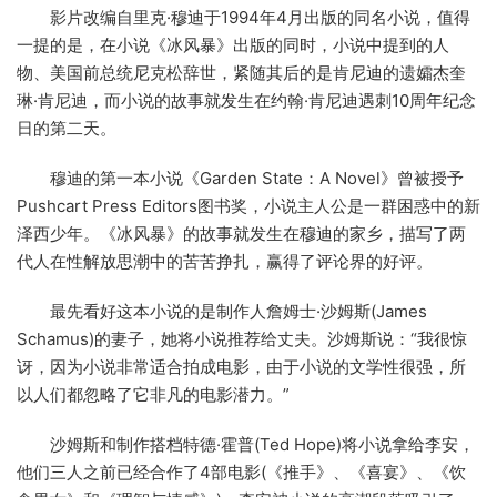
影片改编自里克·穆迪于1994年4月出版的同名小说，值得
一提的是，在小说《冰风暴》出版的同时，小说中提到的人
物、美国前总统尼克松辞世，紧随其后的是肯尼迪的遗孀杰奎
琳·肯尼迪，而小说的故事就发生在约翰·肯尼迪遇刺10周年纪念
日的第二天。
穆迪的第一本小说《Garden State：A Novel》曾被授予
Pushcart Press Editors图书奖，小说主人公是一群困惑中的新
泽西少年。《冰风暴》的故事就发生在穆迪的家乡，描写了两
代人在性解放思潮中的苦苦挣扎，赢得了评论界的好评。
最先看好这本小说的是制作人詹姆士·沙姆斯(James
Schamus)的妻子，她将小说推荐给丈夫。沙姆斯说：“我很惊
讶，因为小说非常适合拍成电影，由于小说的文学性很强，所
以人们都忽略了它非凡的电影潜力。”
沙姆斯和制作搭档特德·霍普(Ted Hope)将小说拿给李安，
他们三人之前已经合作了4部电影(《推手》、《喜宴》、《饮