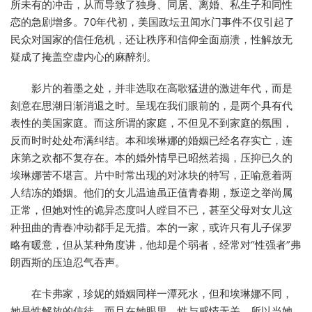
所未有的冲击，从而导致了独身、同居、离婚、私生子和同性
恋的急剧增多。70年代初，美国政坛丑闻水门事件不仅引起了
民众对国家的信任危机，还让秩序和信仰全面崩溃，性解放无
疑成了掩盖空虚内心的麻醉剂。
影片的着墨之处，并非选取在高歌猛进的激进年代，而是
刻意在思潮日渐消退之时。呈现在我们眼前的，是两个具有代
表性的美国家庭。而这所谓的家庭，不但见不到家庭的氛围，
反而时时处处布满纠结。本和埃琳娜的婚姻已经名存实亡，连
床第之欢都不复存在。本的婚外情早已昭然若揭，压抑已久的
埃琳娜苦不堪言。片中时常出现的对冰块的特写，正喻意着两
人结冻的婚姻。他们的女儿温迪虽正值青春期，叛逆之举尚属
正常，但她对性的诡异态度叫人瞠目不已，甚至父母对女儿这
种扭曲的青春冲动都手足无措。本的一家，或许只有儿子保罗
略有暖意，但从某种角度讲，他却是个弱者，经常对“性强者”弗
朗西斯的压迫忍气吞声。
在卡弗家，珍妮的婚姻同样一潭死水，但和埃琳娜不同，
她是性解放的信徒，而且在她眼里，性与感情无关，所以当她