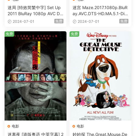
迷局 [特效简繁中字] Set Up
迷宫 Maze.2017.1080p.BluR
2011 BluRay 1080p AVC DT
ay.AVC.DTS-HD.MA.5.1-DiY
S-HD MA5.1-shhaclm@CHD
@HDHome [BDISO 19.7GB]
免费
免费
2024-07-01
2024-07-01
Bits [BDISO 23.09GB]
免费
免费
电影
电影
迷离夜 [港版粤语 中英字幕] 2
妙妙探 The.Great.Mouse.De