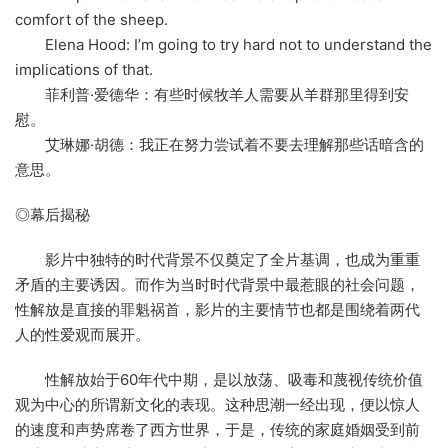
comfort of the sheep.
Elena Hood: I’m going to try hard not to understand the
implications of that.
菲利普·爱德华：有些时候牧羊人需要从羊群那里得到安
慰。
艾琳娜·胡德：我正在努力尝试着不要去理解那些话暗含的
意思。
◎幕后揭秘
影片中独特的时代背景不仅奠定了全片基调，也成为重重
矛盾的主要诱因。而作为当时时代背景中最惹眼的社会问题，
性解放是直接的罪魁祸首，影片的主要情节也都是围绕着两代
人的性爱观而展开。
性解放始于60年代中期，是以放荡、吸毒和蔑视传统价值
观为中心的所谓新文化的表现。这种思潮一经出现，便以惊人
的速度和声势席卷了西方世界，于是，传统的家庭婚姻受到前