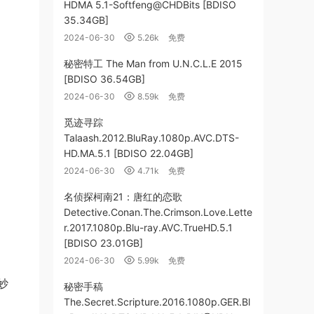
HDMA 5.1-Softfeng@CHDBits [BDISO
35.34GB]
2024-06-30
5.26k
免费
秘密特工 The Man from U.N.C.L.E 2015
[BDISO 36.54GB]
2024-06-30
8.59k
免费
觅迹寻踪
Talaash.2012.BluRay.1080p.AVC.DTS-
HD.MA.5.1 [BDISO 22.04GB]
2024-06-30
4.71k
免费
名侦探柯南21：唐红的恋歌
Detective.Conan.The.Crimson.Love.Lette
r.2017.1080p.Blu-ray.AVC.TrueHD.5.1
[BDISO 23.01GB]
2024-06-30
5.99k
免费
妙
秘密手稿
The.Secret.Scripture.2016.1080p.GER.Bl