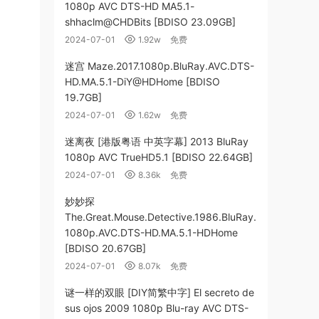
1080p AVC DTS-HD MA5.1-
shhaclm@CHDBits [BDISO 23.09GB]
2024-07-01
1.92w
免费
迷宫 Maze.2017.1080p.BluRay.AVC.DTS-
HD.MA.5.1-DiY@HDHome [BDISO
19.7GB]
2024-07-01
1.62w
免费
迷离夜 [港版粤语 中英字幕] 2013 BluRay
1080p AVC TrueHD5.1 [BDISO 22.64GB]
2024-07-01
8.36k
免费
妙妙探
The.Great.Mouse.Detective.1986.BluRay.
1080p.AVC.DTS-HD.MA.5.1-HDHome
[BDISO 20.67GB]
2024-07-01
8.07k
免费
谜一样的双眼 [DIY简繁中字] El secreto de
sus ojos 2009 1080p Blu-ray AVC DTS-