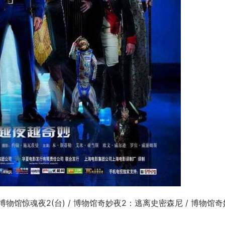
/ 博物馆惊魂夜2(台) / 博物馆奇妙夜2：逃离史密森尼 / 博物馆奇