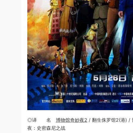
◎译 名
博物馆奇妙夜2
/ 翻生侏罗馆2(港) 
夜：史密森尼之战