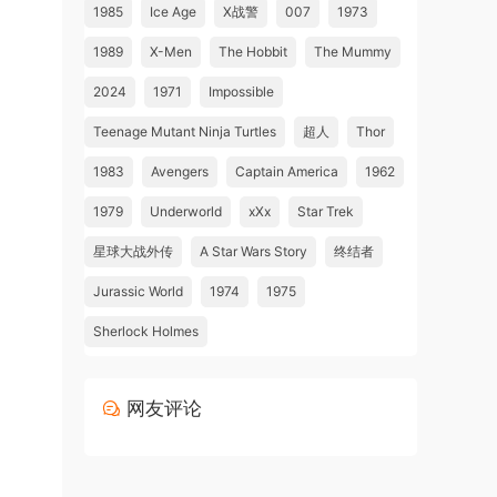
1985
Ice Age
X战警
007
1973
1989
X-Men
The Hobbit
The Mummy
2024
1971
Impossible
Teenage Mutant Ninja Turtles
超人
Thor
1983
Avengers
Captain America
1962
1979
Underworld
xXx
Star Trek
星球大战外传
A Star Wars Story
终结者
Jurassic World
1974
1975
Sherlock Holmes
网友评论