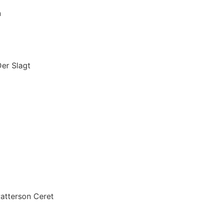
n
 Slagt
terson Ceret