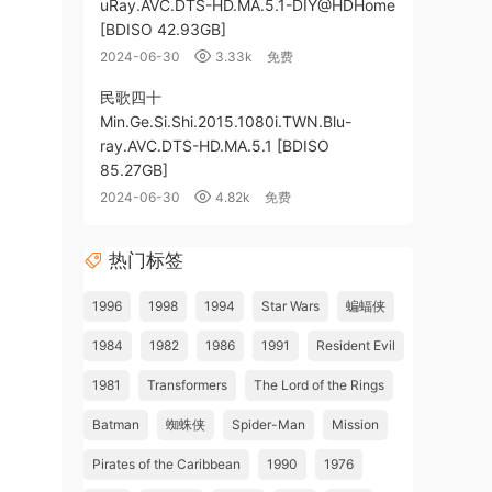
uRay.AVC.DTS-HD.MA.5.1-DIY@HDHome
[BDISO 42.93GB]
2024-06-30
3.33k
免费
民歌四十
Min.Ge.Si.Shi.2015.1080i.TWN.Blu-
ray.AVC.DTS-HD.MA.5.1 [BDISO
85.27GB]
2024-06-30
4.82k
免费
热门标签
1996
1998
1994
Star Wars
蝙蝠侠
1984
1982
1986
1991
Resident Evil
1981
Transformers
The Lord of the Rings
Batman
蜘蛛侠
Spider-Man
Mission
Pirates of the Caribbean
1990
1976