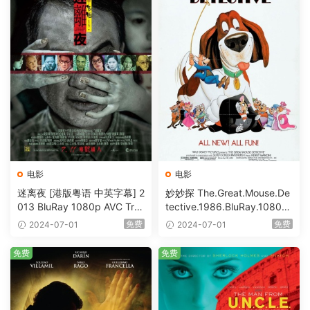
电影
电影
迷离夜 [港版粤语 中英字幕] 2
妙妙探 The.Great.Mouse.De
013 BluRay 1080p AVC Tru
tective.1986.BluRay.1080p.
eHD5.1 [BDISO 22.64GB]
AVC.DTS-HD.MA.5.1-HDHo
免费
免费
2024-07-01
2024-07-01
me [BDISO 20.67GB]
免费
免费