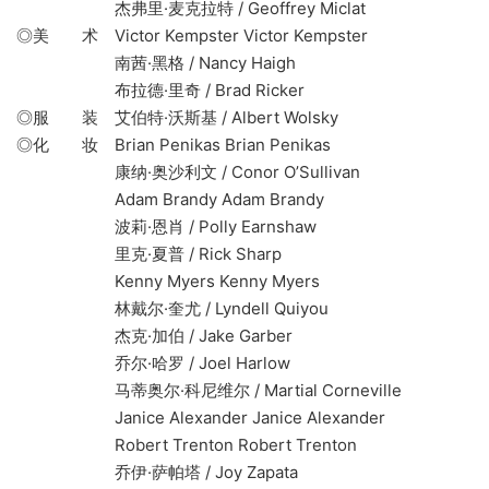
杰弗里·麦克拉特 / Geoffrey Miclat
◎美 术 Victor Kempster Victor Kempster
南茜·黑格 / Nancy Haigh
布拉德·里奇 / Brad Ricker
◎服 装 艾伯特·沃斯基 / Albert Wolsky
◎化 妆 Brian Penikas Brian Penikas
康纳·奥沙利文 / Conor O’Sullivan
Adam Brandy Adam Brandy
波莉·恩肖 / Polly Earnshaw
里克·夏普 / Rick Sharp
Kenny Myers Kenny Myers
林戴尔·奎尤 / Lyndell Quiyou
杰克·加伯 / Jake Garber
乔尔·哈罗 / Joel Harlow
马蒂奥尔·科尼维尔 / Martial Corneville
Janice Alexander Janice Alexander
Robert Trenton Robert Trenton
乔伊·萨帕塔 / Joy Zapata