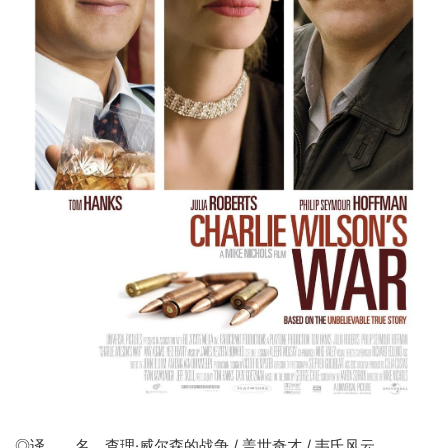
◎译 名
查理·威尔森的战争
/ 盖世奇才 / 韦氏风云