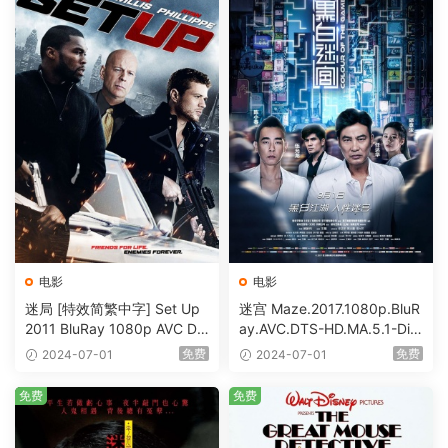
电影
电影
迷局 [特效简繁中字] Set Up
迷宫 Maze.2017.1080p.BluR
2011 BluRay 1080p AVC DT
ay.AVC.DTS-HD.MA.5.1-DiY
S-HD MA5.1-shhaclm@CHD
@HDHome [BDISO 19.7GB]
免费
免费
2024-07-01
2024-07-01
Bits [BDISO 23.09GB]
免费
免费