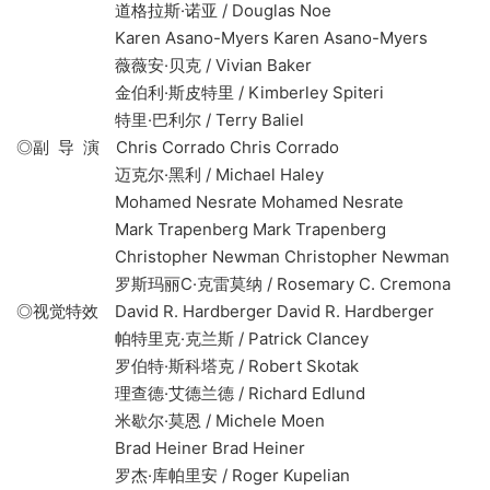
道格拉斯·诺亚 / Douglas Noe
Karen Asano-Myers Karen Asano-Myers
薇薇安·贝克 / Vivian Baker
金伯利·斯皮特里 / Kimberley Spiteri
特里·巴利尔 / Terry Baliel
◎副 导 演 Chris Corrado Chris Corrado
迈克尔·黑利 / Michael Haley
Mohamed Nesrate Mohamed Nesrate
Mark Trapenberg Mark Trapenberg
Christopher Newman Christopher Newman
罗斯玛丽C·克雷莫纳 / Rosemary C. Cremona
◎视觉特效 David R. Hardberger David R. Hardberger
帕特里克·克兰斯 / Patrick Clancey
罗伯特·斯科塔克 / Robert Skotak
理查德·艾德兰德 / Richard Edlund
米歇尔·莫恩 / Michele Moen
Brad Heiner Brad Heiner
罗杰·库帕里安 / Roger Kupelian