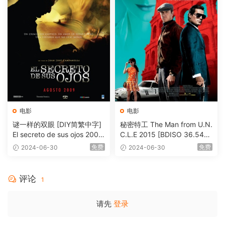
电影
电影
谜一样的双眼 [DIY简繁中字]
秘密特工 The Man from U.N.
El secreto de sus ojos 2009
C.L.E 2015 [BDISO 36.54G
1080p Blu-ray AVC DTS-HD
B]
免费
免费
2024-06-30
2024-06-30
MA 5.1-Softfeng@CHDBits
[BDISO 35.34GB]
评论
1
请先
登录