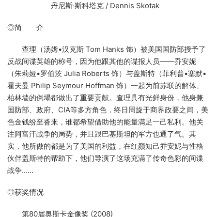
丹尼斯·斯科塔克 / Dennis Skotak
◎简 介
查理（汤姆•汉克斯 Tom Hanks 饰）被美国国防部授予了
反战间谍英雄的称号，因为他跟其他的谍报人员——乔安妮
（朱莉娅•罗伯茨 Julia Roberts 饰）与盖斯特（菲利普•塞默•
霍夫曼 Philip Seymour Hoffman 饰）一起为前苏联的解体、
柏林墙的倒塌都做出了重要贡献。查理具有光鲜身份，他身兼
国防部、政府、CIA等多方角色，终日周旋于商界政要之间，美
色金钱纷至沓来，谁都希望借助他的能量满足一己私利。他关
注阿富汗战争的局势，并且跟巴基斯坦的军方也通了气。其
实，他所做的都是为了美国的利益，在红颜知己乔安妮与性格
伙伴盖斯特的帮助下，他们导演了这场充满了传奇色彩的间谍
战争……
◎获奖情况
第80届奥斯卡金像奖 (2008)