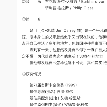
◎音 乐 布克哈德·范·达维兹 / Burkhard von Da
菲利普·格拉斯 / Philip Glass
◎简 介
楚门（金•凯瑞 Jim Carrey 饰）是一个
踪、溺水身亡的父亲忽然似乎又出现在眼前，他和
离开自己生活了多年的地方，但总因种种理由而不
直到有一天，他忽然发觉自己似乎一直在被人跟
定不惜一切代价逃离这个他生活了30多年的地方
但他却发现自己怎样也逃不出去。真相其实很
◎获奖情况
第71届奥斯卡金像奖 (1999)
最佳导演(提名) 彼得·威尔
最佳男配角(提名) 艾德·哈里斯
最佳原创剧本(提名) 安德鲁·尼科尔