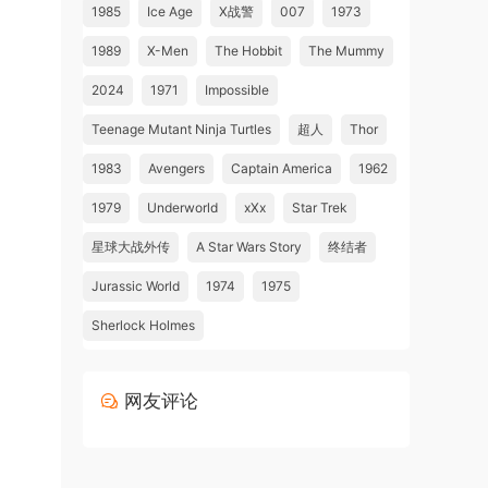
1985
Ice Age
X战警
007
1973
1989
X-Men
The Hobbit
The Mummy
2024
1971
Impossible
Teenage Mutant Ninja Turtles
超人
Thor
1983
Avengers
Captain America
1962
1979
Underworld
xXx
Star Trek
星球大战外传
A Star Wars Story
终结者
Jurassic World
1974
1975
Sherlock Holmes
网友评论