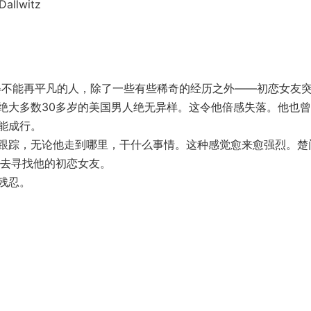
llwitz
平凡得不能再平凡的人，除了一些有些稀奇的经历之外——初恋女友
绝大多数30多岁的美国男人绝无异样。这令他倍感失落。他也
能成行。
踪，无论他走到哪里，干什么事情。这种感觉愈来愈强烈。楚
，去寻找他的初恋女友。
残忍。