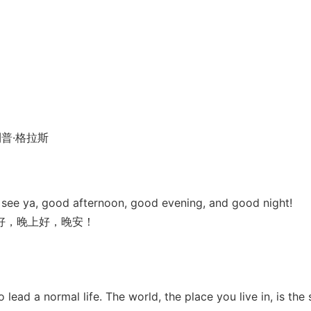
普·格拉斯
ee ya, good afternoon, good evening, and good night!
好，晚上好，晚安！
ad a normal life. The world, the place you live in, is the 