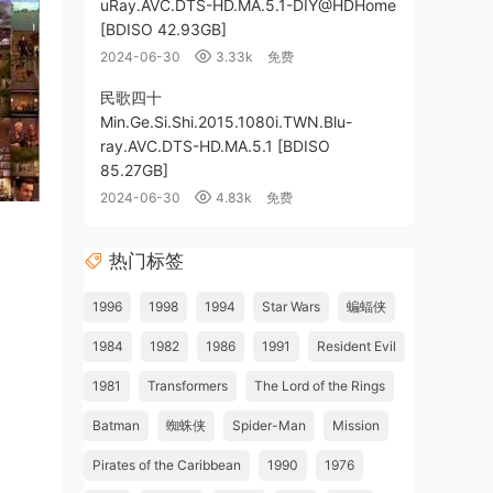
uRay.AVC.DTS-HD.MA.5.1-DIY@HDHome
[BDISO 42.93GB]
2024-06-30
3.33k
免费
民歌四十
Min.Ge.Si.Shi.2015.1080i.TWN.Blu-
ray.AVC.DTS-HD.MA.5.1 [BDISO
85.27GB]
2024-06-30
4.83k
免费
热门标签
1996
1998
1994
Star Wars
蝙蝠侠
1984
1982
1986
1991
Resident Evil
1981
Transformers
The Lord of the Rings
Batman
蜘蛛侠
Spider-Man
Mission
Pirates of the Caribbean
1990
1976