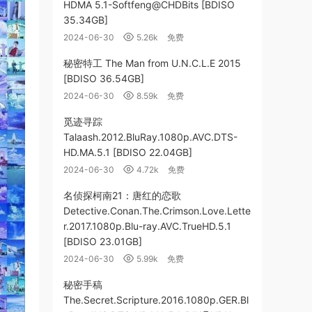
HDMA 5.1-Softfeng@CHDBits [BDISO
35.34GB]
2024-06-30
5.26k
免费
秘密特工 The Man from U.N.C.L.E 2015
[BDISO 36.54GB]
2024-06-30
8.59k
免费
觅迹寻踪
Talaash.2012.BluRay.1080p.AVC.DTS-
HD.MA.5.1 [BDISO 22.04GB]
2024-06-30
4.72k
免费
名侦探柯南21：唐红的恋歌
Detective.Conan.The.Crimson.Love.Lette
r.2017.1080p.Blu-ray.AVC.TrueHD.5.1
[BDISO 23.01GB]
2024-06-30
5.99k
免费
秘密手稿
The.Secret.Scripture.2016.1080p.GER.Bl