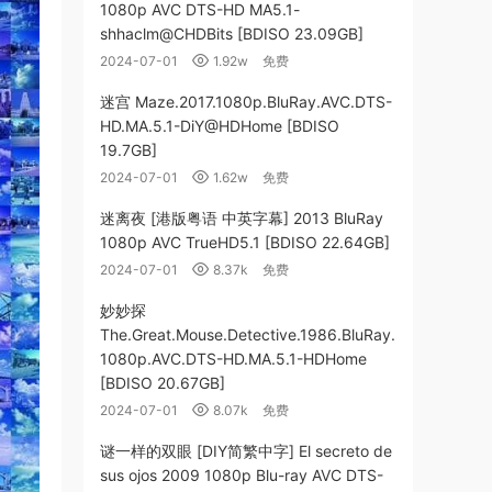
1080p AVC DTS-HD MA5.1-
shhaclm@CHDBits [BDISO 23.09GB]
2024-07-01
1.92w
免费
迷宫 Maze.2017.1080p.BluRay.AVC.DTS-
HD.MA.5.1-DiY@HDHome [BDISO
19.7GB]
2024-07-01
1.62w
免费
迷离夜 [港版粤语 中英字幕] 2013 BluRay
1080p AVC TrueHD5.1 [BDISO 22.64GB]
2024-07-01
8.37k
免费
妙妙探
The.Great.Mouse.Detective.1986.BluRay.
1080p.AVC.DTS-HD.MA.5.1-HDHome
[BDISO 20.67GB]
2024-07-01
8.07k
免费
谜一样的双眼 [DIY简繁中字] El secreto de
sus ojos 2009 1080p Blu-ray AVC DTS-