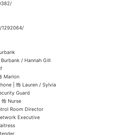
0382/
/1292064/
urbank
ank / Hannah Gill
f
Marlon
饰 Lauren / Sylvia
ity Guard
 Nurse
 Room Director
ork Executive
tress
ender