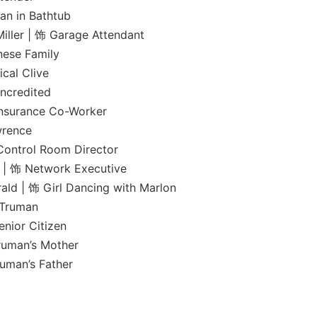
in Bathtub
| 饰 Garage Attendant
e Family
l Clive
redited
ance Co-Worker
ence
ol Room Director
 Network Executive
 Girl Dancing with Marlon
Truman
r Citizen
an’s Mother
n’s Father