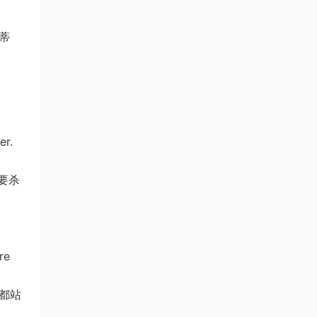
赫蒂
er.
要杀
re
都站