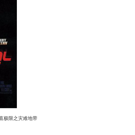
 垂直极限之灾难地带