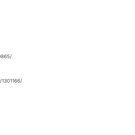
0865/
1301166/