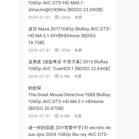
1080p AVC DTS-HD MA5.1-
shhaclm@CHDBits [BDISO 23.09GB]
2024-07-01
1.93w
免费
迷宫 Maze.2017.1080p.BluRay.AVC.DTS-
HD.MA.5.1-DiY@HDHome [BDISO
19.7GB]
2024-07-01
1.63w
免费
迷离夜 [港版粤语 中英字幕] 2013 BluRay
1080p AVC TrueHD5.1 [BDISO 22.64GB]
2024-07-01
8.38k
免费
妙妙探
The.Great.Mouse.Detective.1986.BluRay.
1080p.AVC.DTS-HD.MA.5.1-HDHome
[BDISO 20.67GB]
2024-07-01
8.08k
免费
谜一样的双眼 [DIY简繁中字] El secreto de
sus ojos 2009 1080p Blu-ray AVC DTS-