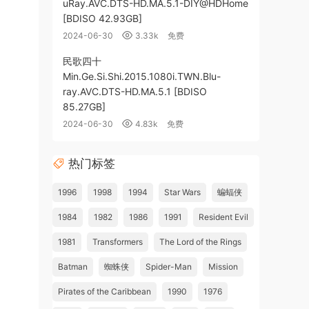
uRay.AVC.DTS-HD.MA.5.1-DIY@HDHome
[BDISO 42.93GB]
2024-06-30
3.33k
免费
民歌四十
Min.Ge.Si.Shi.2015.1080i.TWN.Blu-
ray.AVC.DTS-HD.MA.5.1 [BDISO
85.27GB]
2024-06-30
4.83k
免费
热门标签
1996
1998
1994
Star Wars
蝙蝠侠
1984
1982
1986
1991
Resident Evil
1981
Transformers
The Lord of the Rings
Batman
蜘蛛侠
Spider-Man
Mission
Pirates of the Caribbean
1990
1976