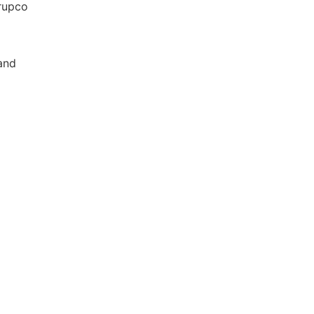
upco
nd
g