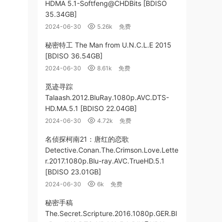
HDMA 5.1-Softfeng@CHDBits [BDISO
35.34GB]
2024-06-30
5.26k
免费
秘密特工 The Man from U.N.C.L.E 2015
[BDISO 36.54GB]
2024-06-30
8.61k
免费
觅迹寻踪
Talaash.2012.BluRay.1080p.AVC.DTS-
HD.MA.5.1 [BDISO 22.04GB]
2024-06-30
4.72k
免费
名侦探柯南21：唐红的恋歌
Detective.Conan.The.Crimson.Love.Lette
r.2017.1080p.Blu-ray.AVC.TrueHD.5.1
[BDISO 23.01GB]
2024-06-30
6k
免费
秘密手稿
The.Secret.Scripture.2016.1080p.GER.Bl