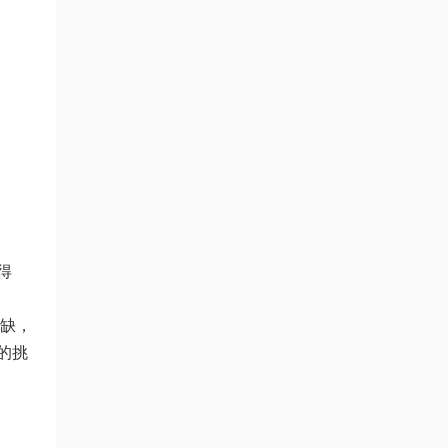
得
缺，
的挑