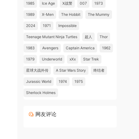
1985
Ice Age
X战警
007
1973
1989
X-Men
The Hobbit
The Mummy
2024
1971
Impossible
Teenage Mutant Ninja Turtles
超人
Thor
1983
Avengers
Captain America
1962
1979
Underworld
xXx
Star Trek
星球大战外传
A Star Wars Story
终结者
Jurassic World
1974
1975
Sherlock Holmes
网友评论