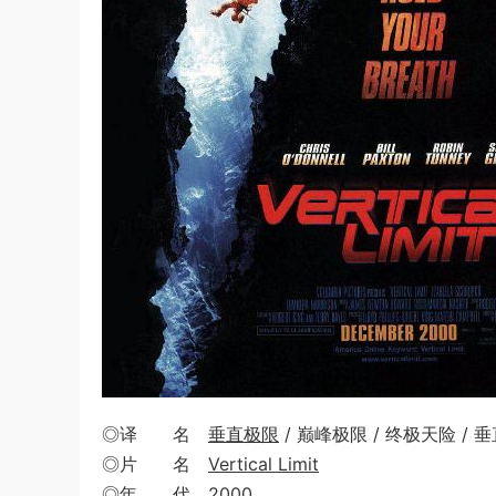
◎译 名
垂直极限
/ 巅峰极限 / 终极天险 /
◎片 名
Vertical Limit
◎年 代
2000