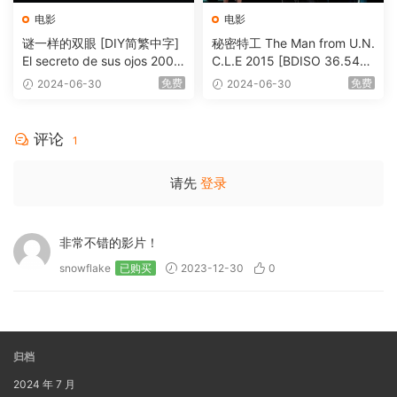
电影
电影
谜一样的双眼 [DIY简繁中字]
秘密特工 The Man from U.N.
El secreto de sus ojos 2009
C.L.E 2015 [BDISO 36.54G
1080p Blu-ray AVC DTS-HD
B]
免费
免费
2024-06-30
2024-06-30
MA 5.1-Softfeng@CHDBits
[BDISO 35.34GB]
评论
1
请先
登录
非常不错的影片！
snowflake
已购买
2023-12-30
0
归档
2024 年 7 月