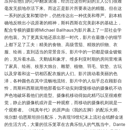
压抑在他们的心中翻滚汹涌，经历过这些时刻的主人公们很难
毫发无损地存活下来。而这正是影片所要表达的精髓。但在这
一系列的反复和繁琐中，仍然传达出一种优美和尊严。剧本精
确地反映出小说原著的精神，斯科西斯在完美剧本的基础上，
配合专横的摄影师Michael Ballhaus为影片裹上了一层社会学
的包装。为了更真实地还原出那一时代，影片在最微小的细节
上都下足了工夫：精美的食物、高级雪茄、精致的织物、衣
服、绘画，直到适当的背景音乐。影片中的一切都是镶金镀银
的，充斥着水晶、天鹅绒和象牙。维多利亚时期的房间里堆满
了家具、绘画、枝形大烛台、雕塑、植物、羽毛、软垫、古玩
以及穿着和这一切相匹配衣服的人们。影片跳动着美丽的色
泽，各种颜色在其中流畅地流转。影片中的人似乎总在顾影自
怜，而斯科西斯就用他那看似不动实则缓慢移动的摄像机不动
声色地破坏着他们的造型。摄像机移动得如此精巧以至很难察
觉，静止的摄像机或许是一种观察，而移动的摄像机则就是一
个观察者。《纯真年代》的原声由《我的左脚》的配乐大师、
埃尔默·伯恩斯坦担任配乐，为表现19世纪末上流社会纸醉金迷
的生活方式，大量的弦乐笼罩在古典乐怡人的气氛当中。Dante