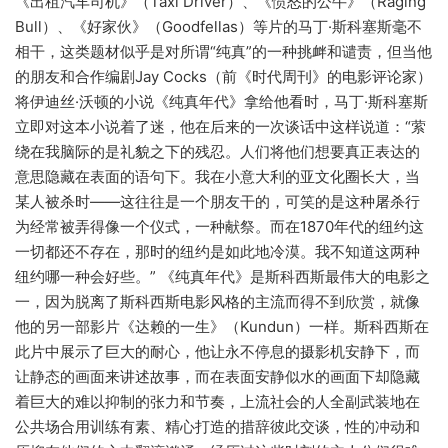
《出租汽车司机》（Taxi Driver）、《愤怒的公牛》（Raging
Bull）、《好家伙》（Goodfellas）等片的马丁·斯科塞斯毫不
相干，这类题材似乎是对所谓“纯真”的一种挑衅和谴责，但当他
的朋友和合作编剧Jay Cocks（前《时代周刊》的电影评论家）
将伊迪丝·沃顿的小说《纯真年代》拿给他看时，马丁·斯科塞斯
立即对这本小说着了迷，他在后来的一次谈话中这样说道：“萦
绕在我脑际的是礼貌之下的残忍。人们将他们想要真正表达的
意思隐藏在表面的语句下。我在小意大利的亚文化圈长大，当
某人被杀时——这往往是一个朋友干的，可笑的是这种屠杀行
为经常被弄得像一个仪式，一种献祭。而在1870年代的纽约这
一切都还不存在，那时的纽约是如此地冷漠。我不知道这两种
纽约哪一种会好些。” 《纯真年代》是斯科西斯最伟大的电影之
一，因为脱离了斯科西斯电影风格的主流而得不到欣赏，就像
他的另一部影片《达赖的一生》（Kundun）一样。斯科西斯在
此片中展示了巨大的耐心，他让永不停息的摄影机安静下，而
让静态的画面来讲述故事，而在表面安静似水的画面下却隐藏
着巨大的难以抑制的张力和节奏，上流社会的人全副武装地在
公共场合用训练有素、精心打造的措辞彼此交谈，性的冲动和