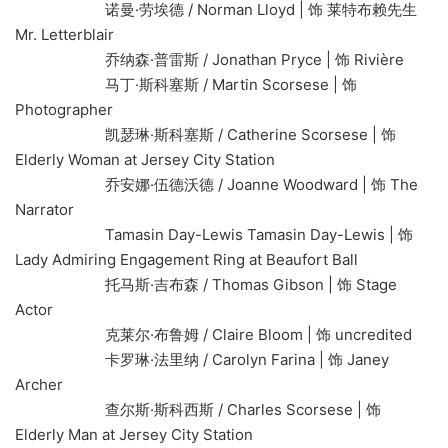
诺曼·劳埃德 / Norman Lloyd | 饰 莱特布赖先生
Mr. Letterblair
乔纳森·普雷斯 / Jonathan Pryce | 饰 Rivière
马丁·斯科塞斯 / Martin Scorsese | 饰
Photographer
凯瑟琳·斯科塞斯 / Catherine Scorsese | 饰
Elderly Woman at Jersey City Station
乔安娜·伍德沃德 / Joanne Woodward | 饰 The
Narrator
Tamasin Day-Lewis Tamasin Day-Lewis | 饰
Lady Admiring Engagement Ring at Beaufort Ball
托马斯·吉布森 / Thomas Gibson | 饰 Stage
Actor
克莱尔·布鲁姆 / Claire Bloom | 饰 uncredited
卡罗琳·法里纳 / Carolyn Farina | 饰 Janey
Archer
查尔斯·斯科西斯 / Charles Scorsese | 饰
Elderly Man at Jersey City Station