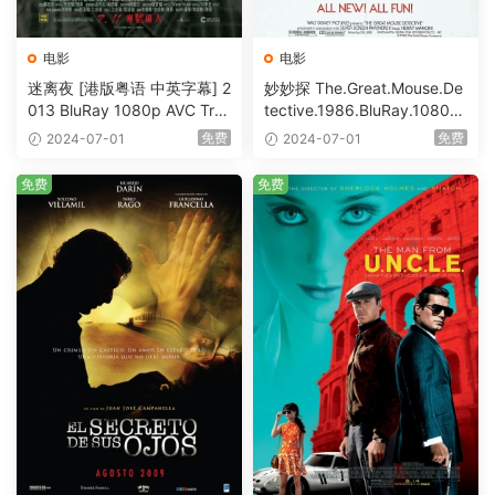
电影
电影
迷离夜 [港版粤语 中英字幕] 2
妙妙探 The.Great.Mouse.De
013 BluRay 1080p AVC Tru
tective.1986.BluRay.1080p.
eHD5.1 [BDISO 22.64GB]
AVC.DTS-HD.MA.5.1-HDHo
免费
免费
2024-07-01
2024-07-01
me [BDISO 20.67GB]
免费
免费