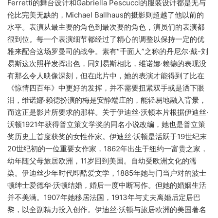
Ferretti的舞台设计和Gabriella Pescucci的服装设计都是无与
伦比完美无缺的，Michael Ballhaus的摄影则超越了他以前的
水平。表演从最主要的角色到最次要的角色，演员们的表演都
很到位。每一个表演细节都经过了精心的调整以保持一定的优
雅来配合这场罗曼司的战争。素有“千面人”之称的丹尼尔·戴-刘
易斯这次照样发挥出色，同刘易斯相比，维诺娜·赖德的表现没
有那么令人映像深刻，但在此片中，她的表演才能得到了比在
《惊情四百年》中更好的发挥，并不需要扭紧双手或是洒下眼
泪，维诺娜·赖德扮演的梅是安静端庄的，能轻易地融入背景，
而这正是影片所要求的那样。关于伊迪丝·沃顿本片根据伊迪丝·
沃顿1921年获得普立策文学奖的同名小说改编，她也是普立策
奖历史上首度获奖的女性作家。伊迪丝·沃顿是活跃于19世纪末
20世纪初的一位重要女作家，1862年出生于纽约一富贵之家，
幼年随父母旅居欧洲，11岁回到美国。自幼受欧洲文化的濡
染。伊迪丝少年时代即酷爱文学，1885年她与门当户对的波士
顿绅士爱德华·沃顿结婚，婚后一度中断写作。但她的婚姻生活
并不美满。1907年她移居法国，1913年与丈夫离婚后定居巴
黎，以全副精力投入创作。伊迪丝·沃顿与旅居欧洲的美国著名