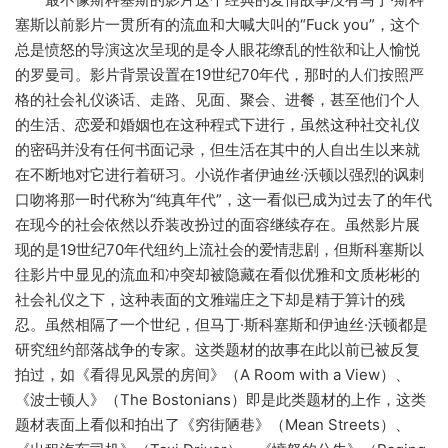
塞斯以前影片一贯所有的流血和大喊大叫的“Fuck you”，这个
总是愤怒的导演这次呈现的是令人眼花缭乱的性欲和让人愉悦
的罗曼司。影片背景设置在19世纪70年代，那时的人们按照严
格的社会礼仪谈话、走路、见面、聚会、进餐，甚至他们个人
的生活、恋爱和婚姻也在这种程式下进行，虽然这种社交礼仪
的密码并没有任何书面记录，但生活在其中的人自出生以来就
在不断地对它进行着研习。小说作者伊迪丝·沃顿以强烈的讽刺
口吻将那一时代称为“纯真年代”，这一看似已成为过去了的年代
在现今的社会依然以乔装改扮过的面容继续存在。虽然影片展
现的是19世纪70年代纽约上流社会的爱情悲剧，但斯科塞斯以
往影片中显见的流血和冲突却被隐藏在看似优雅和文质彬彬的
社会礼仪之下，这种表面的文雅端庄之下却是精于算计的残
忍。虽然相隔了一个世纪，但马丁·斯科塞斯和伊迪丝·沃顿都是
研究纽约部落战争的专家。这类题材的故事在此以前已被反复
拍过，如《看得见风景的房间》（A Room with a View）、
《波士顿人》（The Bostonians）即是此类题材的上作，这类
题材表面上看似和拍出了《穷街陋巷》（Mean Streets）、