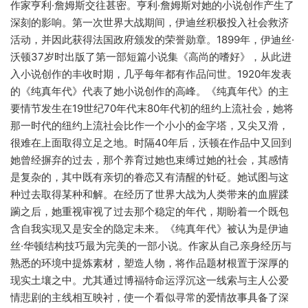
作家亨利·詹姆斯交往甚密。亨利·詹姆斯对她的小说创作产生了
深刻的影响。第一次世界大战期间，伊迪丝积极投入社会救济
活动，并因此获得法国政府颁发的荣誉勋章。1899年，伊迪丝·
沃顿37岁时出版了第一部短篇小说集《高尚的嗜好》，从此进
入小说创作的丰收时期，几乎每年都有作品问世。1920年发表
的《纯真年代》代表了她小说创作的高峰。《纯真年代》的主
要情节发生在19世纪70年代末80年代初的纽约上流社会，她将
那一时代的纽约上流社会比作一个小小的金字塔，又尖又滑，
很难在上面取得立足之地。时隔40年后，沃顿在作品中又回到
她曾经摒弃的过去，那个养育过她也束缚过她的社会，其感情
是复杂的，其中既有亲切的眷恋又有清醒的针砭。她试图与这
种过去取得某种和解。在经历了世界大战为人类带来的血腥蹂
躏之后，她重视审视了过去那个稳定的年代，期盼着一个既包
含自我实现又是安全的隐定未来。《纯真年代》被认为是伊迪
丝·华顿结构技巧最为完美的一部小说。作家从自己亲身经历与
熟悉的环境中提炼素材，塑造人物，将作品题材根置于深厚的
现实土壤之中。尤其通过博福特命运浮沉这一线索与主人公爱
情悲剧的主线相互映衬，使一个看似寻常的爱情故事具备了深