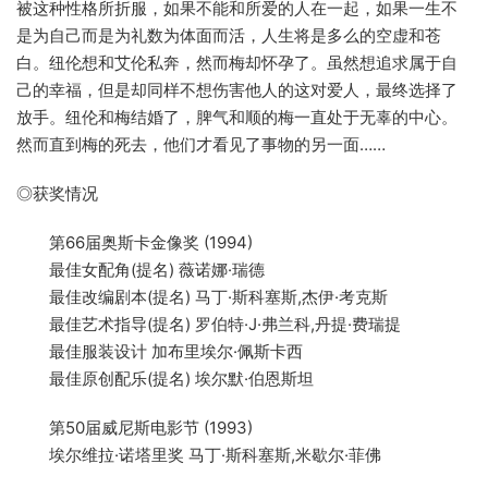
被这种性格所折服，如果不能和所爱的人在一起，如果一生不
是为自己而是为礼数为体面而活，人生将是多么的空虚和苍
白。纽伦想和艾伦私奔，然而梅却怀孕了。虽然想追求属于自
己的幸福，但是却同样不想伤害他人的这对爱人，最终选择了
放手。纽伦和梅结婚了，脾气和顺的梅一直处于无辜的中心。
然而直到梅的死去，他们才看见了事物的另一面……
◎获奖情况
第66届奥斯卡金像奖 (1994)
最佳女配角(提名) 薇诺娜·瑞德
最佳改编剧本(提名) 马丁·斯科塞斯,杰伊·考克斯
最佳艺术指导(提名) 罗伯特·J·弗兰科,丹提·费瑞提
最佳服装设计 加布里埃尔·佩斯卡西
最佳原创配乐(提名) 埃尔默·伯恩斯坦
第50届威尼斯电影节 (1993)
埃尔维拉·诺塔里奖 马丁·斯科塞斯,米歇尔·菲佛