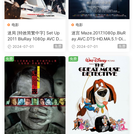
电影
电影
迷局 [特效简繁中字] Set Up
迷宫 Maze.2017.1080p.BluR
2011 BluRay 1080p AVC DT
ay.AVC.DTS-HD.MA.5.1-DiY
S-HD MA5.1-shhaclm@CHD
@HDHome [BDISO 19.7GB]
免费
免费
2024-07-01
2024-07-01
Bits [BDISO 23.09GB]
免费
免费