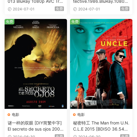
013 BluRay 1080p AVC Tru
tective.1986.BluRay.1080p.
eHD5.1 [BDISO 22.64GB]
AVC.DTS-HD.MA.5.1-HDHo
免费
免费
2024-07-01
2024-07-01
me [BDISO 20.67GB]
免费
免费
电影
电影
谜一样的双眼 [DIY简繁中字]
秘密特工 The Man from U.N.
El secreto de sus ojos 2009
C.L.E 2015 [BDISO 36.54G
1080p Blu-ray AVC DTS-HD
B]
免费
免费
2024-06-30
2024-06-30