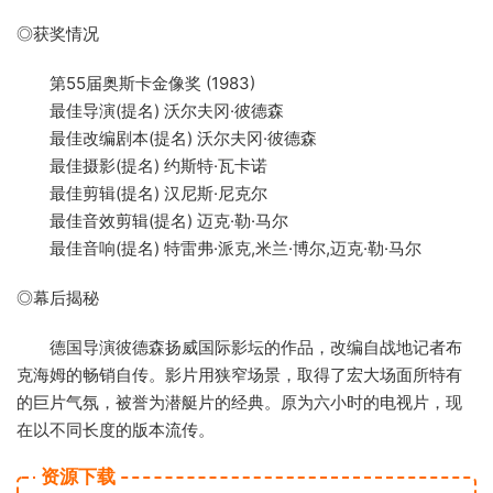
◎获奖情况
第55届奥斯卡金像奖 (1983)
最佳导演(提名) 沃尔夫冈·彼德森
最佳改编剧本(提名) 沃尔夫冈·彼德森
最佳摄影(提名) 约斯特·瓦卡诺
最佳剪辑(提名) 汉尼斯·尼克尔
最佳音效剪辑(提名) 迈克·勒·马尔
最佳音响(提名) 特雷弗·派克,米兰·博尔,迈克·勒·马尔
◎幕后揭秘
德国导演彼德森扬威国际影坛的作品，改编自战地记者布
克海姆的畅销自传。影片用狭窄场景，取得了宏大场面所特有
的巨片气氛，被誉为潜艇片的经典。原为六小时的电视片，现
在以不同长度的版本流传。
资源下载