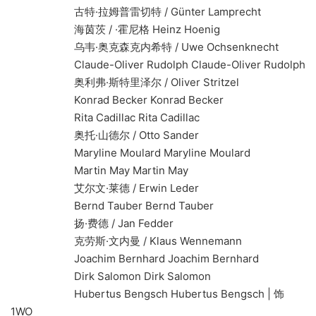
古特·拉姆普雷切特 / Günter Lamprecht
海茵茨 / ·霍尼格 Heinz Hoenig
乌韦·奥克森克内希特 / Uwe Ochsenknecht
Claude-Oliver Rudolph Claude-Oliver Rudolph
奥利弗·斯特里泽尔 / Oliver Stritzel
Konrad Becker Konrad Becker
Rita Cadillac Rita Cadillac
奥托·山德尔 / Otto Sander
Maryline Moulard Maryline Moulard
Martin May Martin May
艾尔文·莱德 / Erwin Leder
Bernd Tauber Bernd Tauber
扬·费德 / Jan Fedder
克劳斯·文内曼 / Klaus Wennemann
Joachim Bernhard Joachim Bernhard
Dirk Salomon Dirk Salomon
Hubertus Bengsch Hubertus Bengsch | 饰
1WO