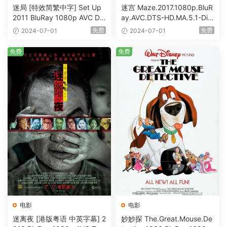
迷局 [特效简繁中字] Set Up
迷宫 Maze.2017.1080p.BluR
2011 BluRay 1080p AVC DT
ay.AVC.DTS-HD.MA.5.1-DiY
S-HD MA5.1-shhaclm@CHD
@HDHome [BDISO 19.7GB]
免费
免费
2024-07-01
2024-07-01
Bits [BDISO 23.09GB]
免费
免费
电影
电影
迷离夜 [港版粤语 中英字幕] 2
妙妙探 The.Great.Mouse.De