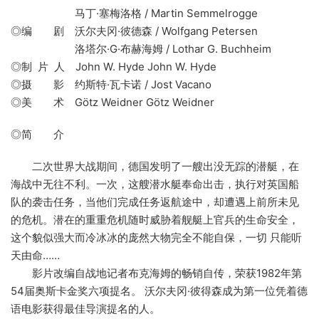
马丁·塞梅洛格 / Martin Semmelrogge
◎编 剧 沃尔夫冈·彼德森 / Wolfgang Petersen
洛塔尔·G·布赫海姆 / Lothar G. Buchheim
◎制 片 人 John W. Hyde John W. Hyde
◎摄 影 约斯特·瓦卡诺 / Jost Vacano
◎美 术 Götz Weidner Götz Weidner
◎简 介
二次世界大战期间，德国发明了一艘出没无踪的潜艇，在
海战中无往不利。一次，这艘潜水艇奉命出击，执行对英国船
队的袭击任务，当他们完成任务返航途中，却遭遇上前所未见
的危机。潜在的重重危机随时威胁着舰艇上官兵的生命安全，
这个貌似强大而冷冰冰的庞然大物完全不能自保，一切 只能听
天由命……
影片改编自战地记者布克海姆的畅销自传，荣获1982年第
54届奥斯卡金奖六项提名。 沃尔夫冈·彼得森成为第一位凭着德
语电影获得最佳导演提名的人。