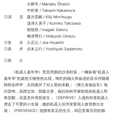
大桥学 / Manabu Ôhashi
中村孝 / Takashi Nakamura
◎演 员 森次晃嗣 / Kôji Moritsugu
泷泽久美子 / Kumiko Takizawa
稻垣悟 / Inagaki Satoru
梅津秀行 / Hideyuki Umezu
◎音 乐 久石让 / Joe Hisaishi
◎美 术 贞本义行 / Yoshiyuki Sadamoto
◎简 介
《机器人嘉年华》荒芜穷困的沙漠村落，一幢标着“机器人
嘉年华”的庞然大物突然出现，绚烂的烟火和奋进的音乐伴随着
阵阵欢呼声，共同展开了对人类的杀戮；《弗兰肯德齿车》电
闪雷鸣，风雨交加，阴森古堡，疯狂的科学家制造的机器人即
将苏醒，但是意外突然发生；《DEPRIVE》入侵的外星机器人
虏走了可爱的小女孩，她的机器人伙伴发誓闯入敌营救出女
孩；《PRESENCE》他拥有富足的生活，却忍受着压抑的婚