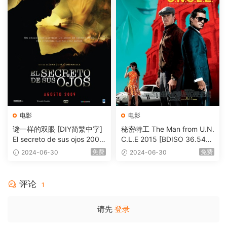
电影
电影
谜一样的双眼 [DIY简繁中字]
秘密特工 The Man from U.N.
El secreto de sus ojos 2009
C.L.E 2015 [BDISO 36.54G
1080p Blu-ray AVC DTS-HD
B]
免费
免费
2024-06-30
2024-06-30
MA 5.1-Softfeng@CHDBits
[BDISO 35.34GB]
评论
1
请先
登录