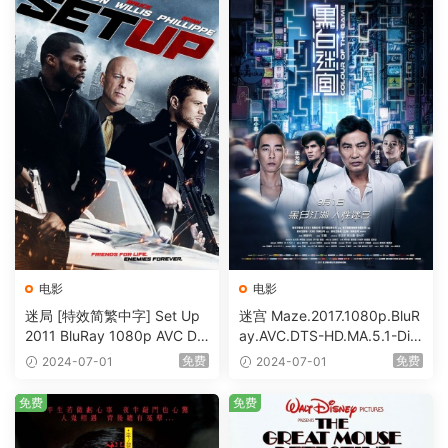
电影
电影
迷局 [特效简繁中字] Set Up
迷宫 Maze.2017.1080p.BluR
2011 BluRay 1080p AVC DT
ay.AVC.DTS-HD.MA.5.1-DiY
S-HD MA5.1-shhaclm@CHD
@HDHome [BDISO 19.7GB]
免费
免费
2024-07-01
2024-07-01
Bits [BDISO 23.09GB]
免费
免费