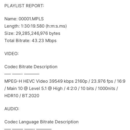
PLAYLIST REPORT:
Name: 00001.MPLS
Length: 1:30:19.580 (h:m:s.ms)
Size: 29,285,246,976 bytes
Total Bitrate: 43.23 Mbps
VIDEO:
Codec Bitrate Description
—– ——- ———–
MPEG-H HEVC Video 39549 kbps 2160p / 23.976 fps / 16:9
/ Main 10 @ Level 5.1 @ High / 4:2:0 / 10 bits / 1000nits /
HDR10 / BT.2020
AUDIO:
Codec Language Bitrate Description
—– ——– ——- ———–