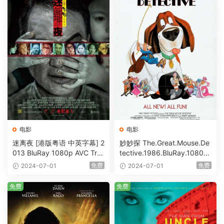
电影
电影
迷离夜 [港版粤语 中英字幕] 2
妙妙探 The.Great.Mouse.De
013 BluRay 1080p AVC Tru
tective.1986.BluRay.1080p.
eHD5.1 [BDISO 22.64GB]
AVC.DTS-HD.MA.5.1-HDHo
免费
免费
2024-07-01
2024-07-01
me [BDISO 20.67GB]
免费
免费