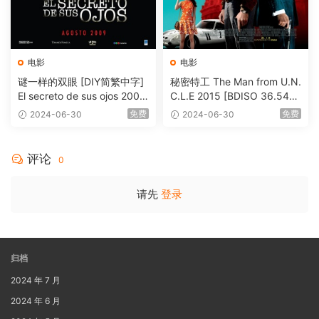
电影
电影
谜一样的双眼 [DIY简繁中字]
秘密特工 The Man from U.N.
El secreto de sus ojos 2009
C.L.E 2015 [BDISO 36.54G
1080p Blu-ray AVC DTS-HD
B]
免费
免费
2024-06-30
2024-06-30
MA 5.1-Softfeng@CHDBits
[BDISO 35.34GB]
评论
0
请先
登录
归档
2024 年 7 月
2024 年 6 月