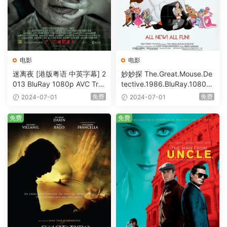
电影
电影
迷离夜 [港版粤语 中英字幕] 2
妙妙探 The.Great.Mouse.De
013 BluRay 1080p AVC Tru
tective.1986.BluRay.1080p.
eHD5.1 [BDISO 22.64GB]
AVC.DTS-HD.MA.5.1-HDHo
免费
免费
2024-07-01
2024-07-01
me [BDISO 20.67GB]
免费
免费