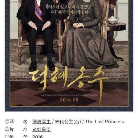
◎译 名
德惠翁主
/ 末代公主(台) / The Last Princess
◎片 名
덕혜옹주
◎年 代
2016