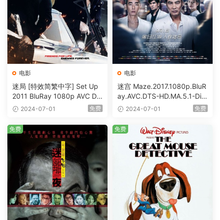
电影
电影
迷局 [特效简繁中字] Set Up
迷宫 Maze.2017.1080p.BluR
2011 BluRay 1080p AVC DT
ay.AVC.DTS-HD.MA.5.1-DiY
S-HD MA5.1-shhaclm@CHD
@HDHome [BDISO 19.7GB]
免费
免费
2024-07-01
2024-07-01
Bits [BDISO 23.09GB]
免费
免费