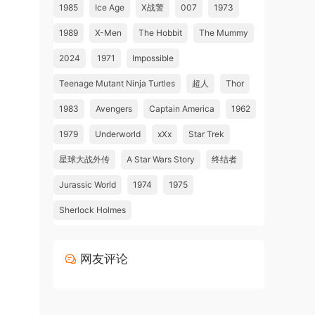
1985
Ice Age
X战警
007
1973
1989
X-Men
The Hobbit
The Mummy
2024
1971
Impossible
Teenage Mutant Ninja Turtles
超人
Thor
1983
Avengers
Captain America
1962
1979
Underworld
xXx
Star Trek
星球大战外传
A Star Wars Story
终结者
Jurassic World
1974
1975
Sherlock Holmes
网友评论