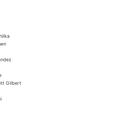
ilka
wn
dez
e
t Gilbert
i