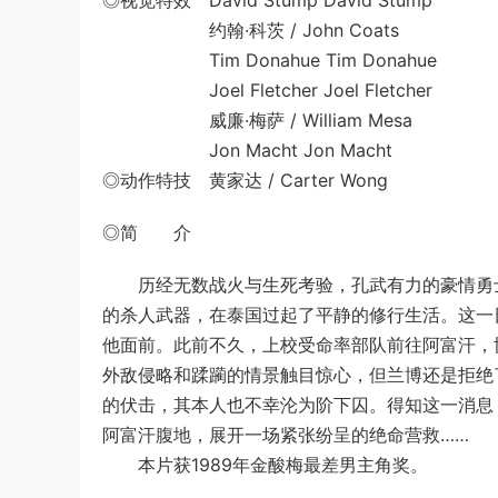
◎视觉特效 David Stump David Stump
约翰·科茨 / John Coats
Tim Donahue Tim Donahue
Joel Fletcher Joel Fletcher
威廉·梅萨 / William Mesa
Jon Macht Jon Macht
◎动作特技 黄家达 / Carter Wong
◎简 介
历经无数战火与生死考验，孔武有力的豪情勇士约翰·兰博
的杀人武器，在泰国过起了平静的修行生活。这一日，特劳
他面前。此前不久，上校受命率部队前往阿富汗，
外敌侵略和蹂躏的情景触目惊心，但兰博还是拒绝
的伏击，其本人也不幸沦为阶下囚。得知这一消息
阿富汗腹地，展开一场紧张纷呈的绝命营救……
本片获1989年金酸梅最差男主角奖。