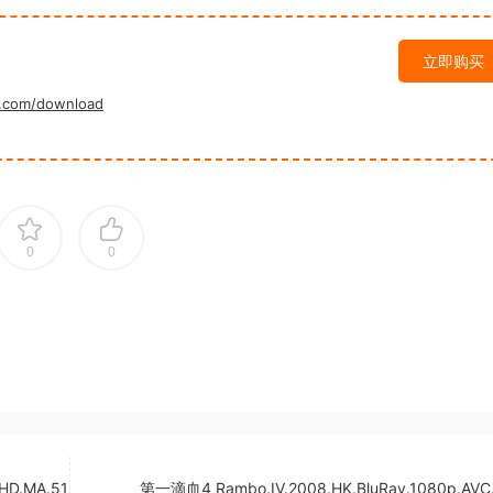
立即购买
.com/download
0
0
HD.MA.51
第一滴血4 Rambo.IV.2008.HK.BluRay.1080p.AVC