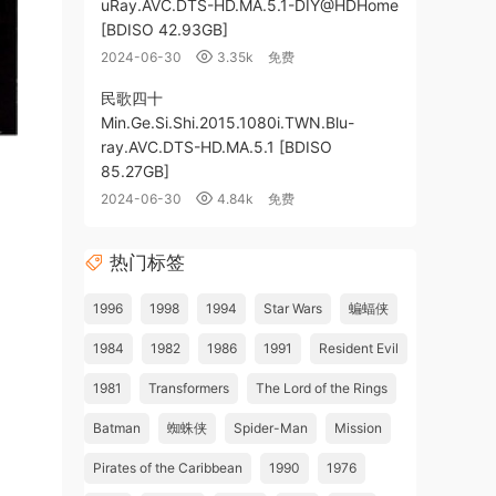
uRay.AVC.DTS-HD.MA.5.1-DIY@HDHome
[BDISO 42.93GB]
2024-06-30
3.35k
免费
民歌四十
Min.Ge.Si.Shi.2015.1080i.TWN.Blu-
ray.AVC.DTS-HD.MA.5.1 [BDISO
85.27GB]
2024-06-30
4.84k
免费
热门标签
1996
1998
1994
Star Wars
蝙蝠侠
1984
1982
1986
1991
Resident Evil
1981
Transformers
The Lord of the Rings
Batman
蜘蛛侠
Spider-Man
Mission
Pirates of the Caribbean
1990
1976