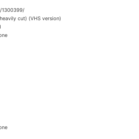
/1300399/
vily cut) (VHS version)
d
one
ne