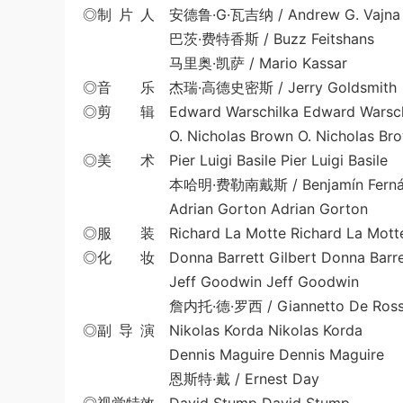
◎制 片 人 安德鲁·G·瓦吉纳 / Andrew G. Vajna
巴茨·费特香斯 / Buzz Feitshans
马里奥·凯萨 / Mario Kassar
◎音 乐 杰瑞·高德史密斯 / Jerry Goldsmith
◎剪 辑 Edward Warschilka Edward Warsch
O. Nicholas Brown O. Nicholas Bro
◎美 术 Pier Luigi Basile Pier Luigi Basile
本哈明·费勒南戴斯 / Benjamín Fernán
Adrian Gorton Adrian Gorton
◎服 装 Richard La Motte Richard La Mott
◎化 妆 Donna Barrett Gilbert Donna Barret
Jeff Goodwin Jeff Goodwin
詹内托·德·罗西 / Giannetto De Ross
◎副 导 演 Nikolas Korda Nikolas Korda
Dennis Maguire Dennis Maguire
恩斯特·戴 / Ernest Day