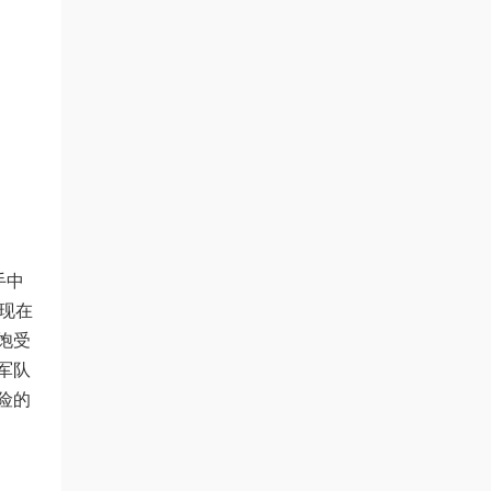
手中
出现在
饱受
军队
险的