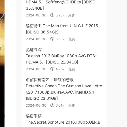
HDMA 5.1-Softfeng@CHDBits [BDISO
35.34GB]
2024-06-30
5.28k
免费
秘密特工 The Man from U.N.C.L.E 2015
[BDISO 36.54GB]
2024-06-30
8.63k
免费
觅迹寻踪
Talaash.2012.BluRay.1080p.AVC.DTS-
HD.MA.5.1 [BDISO 22.04GB]
2024-06-30
4.75k
免费
名侦探柯南21：唐红的恋歌
Detective.Conan.The.Crimson.Love.Lette
r.2017.1080p.Blu-ray.AVC.TrueHD.5.1
[BDISO 23.01GB]
2024-06-30
6.01k
免费
秘密手稿
The.Secret.Scripture.2016.1080p.GER.Bl