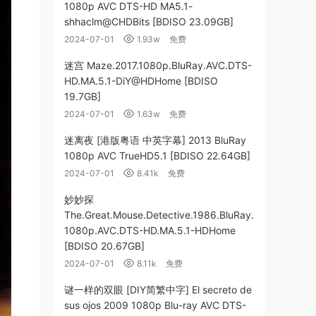
1080p AVC DTS-HD MA5.1-
shhaclm@CHDBits [BDISO 23.09GB]
2024-07-01
1.93w
免费
迷宫 Maze.2017.1080p.BluRay.AVC.DTS-
HD.MA.5.1-DiY@HDHome [BDISO
19.7GB]
2024-07-01
1.63w
免费
迷离夜 [港版粤语 中英字幕] 2013 BluRay
1080p AVC TrueHD5.1 [BDISO 22.64GB]
2024-07-01
8.41k
免费
妙妙探
The.Great.Mouse.Detective.1986.BluRay.
1080p.AVC.DTS-HD.MA.5.1-HDHome
[BDISO 20.67GB]
2024-07-01
8.11k
免费
谜一样的双眼 [DIY简繁中字] El secreto de
sus ojos 2009 1080p Blu-ray AVC DTS-