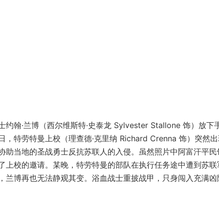
（西尔维斯特·史泰龙 Sylvester Stallone 饰）放下
特曼上校（理查德·克里纳 Richard Crenna 饰）突然
协助当地的圣战勇士反抗苏联人的入侵。虽然照片中阿富汗平民
了上校的邀请。某晚，特劳特曼的部队在执行任务途中遭到苏联
，兰博再也无法静观其变。浴血战士重披战甲，只身闯入充满凶