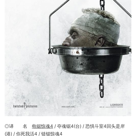
◎译 名
电锯惊魂4
/ 夺魂锯4(台) / 恐惧斗室4回头是岸
(港) / 你死我活4 / 链锯惊魂4