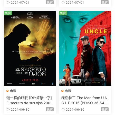
eHD5.1 [BDISO 22.64GB]
AVC.DTS-HD.MA.5.1-HDHo
免费
免费
2024-07-01
2024-07-01
me [BDISO 20.67GB]
免费
免费
电影
电影
谜一样的双眼 [DIY简繁中字]
秘密特工 The Man from U.N.
El secreto de sus ojos 2009
C.L.E 2015 [BDISO 36.54G
1080p Blu-ray AVC DTS-HD
B]
免费
免费
2024-06-30
2024-06-30
MA 5.1-Softfeng@CHDBits