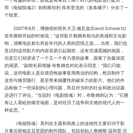
一个有趣的举动，那就是将来自于两个时代的电影进行配对，
而《电锯惊魂2》则和斯坦利·库布里克的《发条橘子》分在了一
个组里。
2007年6月，博物馆的馆长大卫·施瓦兹(David Schwartz)
宣布展映开始的时候说：“这些影片都拥有相当的美感和文化影
响，清晰地反射出所处年代的人类的恐惧之源……当然，我们也
意识到这些影片的内容容易引起困扰，还有充满震撼的画面，
但是它们却讲述了一个又一个有力度的故事，探索了你最深层
的渴望。”副馆长莉维娅·布鲁姆也对此表示同意：“我们只能
说，这些电影人是在借恐怖故事套用商业的结构，然后制作了
这些与痛苦随行、甚至带来颠覆性的破坏力的影片。他们的作
品检验了一些深刻的心理问题，而且对当时的社会和政治议题
还进行了评论。”当说到《电剧惊魂》时，布鲁姆则认为：“它拥
有让人晕眩的痛苦场面，是对经历了战争和灾难的现代人的一
种反思。”
《电锯惊魂》系列在主题和风格上的连续性主要归功于影
片幕后那稳定且坚固的制作团队，包括创始人詹姆斯·温和雷·沃