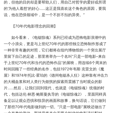
的，但他的目的却是要帮助人们，用自己对哲学的爱好或所谓
的‘为他人着想’的好心……这正是我喜欢这个角色的原因，要我
说，他在恐惧领域中，是一个不折不扣的异类。”
【70年代电影理念的回潮】
如今看来，《电锯惊魂》系列已经成为恐怖电影浪潮中的
一个小浪尖，更是与上世纪70年代的那些独立恐怖制作形成了
一种非常有趣的对照，它们都将在纽约博物馆的一个突出展厅
里留下自己的足迹，那里将举办一个名叫“只是一部电影–来自
于上世纪70年代和当代的恐怖作品”的展映，用连续6个周末的
时间回顾了一些经典的名作，包括1972年韦斯·克雷文的《魔
屋》和1974年托比·霍珀的《德州电锯杀人狂》这种靠有冲击力
的大桶血浆和对人类行为烦扰的探索而震撼了当时观众的影
片……然后，让我们回到现代，也就是《电锯惊魂》统领的时
代，包括达伦·林恩·鲍斯曼执导的《电锯惊魂2》，里面同样具
备足以让观众恐惧和惊异的画面和故事，换句话说，它们做到
了那些70年代电影做到的一切。“只是一部电影”展映还做出了