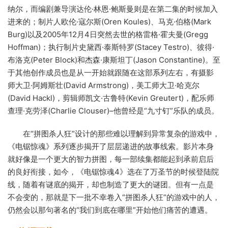
纳尔，而编剧兼导演达伦·林恩·鲍斯曼则是在第二集的时候加入
进来的；制片人欧伦·寇尔斯(Oren Koules)、马克·伯格(Mark
Burg)以及2005年12月4日突然去世的格雷格·霍夫曼(Gregg
Hoffman)；执行制片史黛西·泰斯特罗(Stacey Testro)、彼得·
布洛克(Peter Block)和杰森·康斯坦丁(Jason Constantine)。至
于其他创作成员也是从一开始就跟随在这部系列左右，有摄影
师大卫·阿姆斯壮(David Armstrong)，美工师大卫·哈克尔
(David Hackl)，剪辑师凯文·古鲁特(Kevin Greutert)，配乐师
查理·克劳泽(Charlie Clouser)–他曾经是“九寸钉”乐队的成员。
在“拼图杀人狂”设计的那些难以理解到异常复杂的游戏中，
《电锯惊魂》系列逐步揭开了层层递进的故事线索。影片本身
就好像是一个更大的智力拼图，每一部续集都能起到承前启后
的良好衔接，如今，《电锯惊魂4》选在了万圣节的时候登陆院
线，随着有谜底的揭开，却也制造了更大的谜团。但有一点是
不会变的，那就是下一批不幸卷入“拼图杀人狂”的游戏中的人，
仍然会以那句著名的“我们到底在哪里”开始他们痛苦的遭遇。