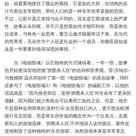
始，就紧紧地抓住了观众的视线，它是如此大胆，在结构的设
计方面也非常聪明，带给人们的是一种非常坦率直接的恐惧。
不过，让影片真正变得与众不同的，其实是它那道德上的严肃
性，故事从头到尾，并不只是想着如何才能吓到你，而是将你
拉进来，与角色一起思考，要怎么做才能最终活下来。在当代
的世界里，无论作为个人还是社会的一个成员，你都应该知道
这是一件重要到值得深思的事情。”
当《电锯惊魂》以它独有的方式继续着，一年一部，故事
也开始更深层地挖掘“拼图杀人狂”的信仰和世界观。雷·沃纳尔–
与詹姆斯·温共同创作了第一部《电锯惊魂》的原创故事，同时
还参与了《电锯惊魂2》和《电锯惊魂3》的编剧工作，以他的
话说就是：“因为身患癌症，使得‘拼图杀人狂’对生命有了更深的
感触，因为我们很少有机会可以离死亡如此之近。但是，他并
不是那种会用简单的‘及时行乐’去安慰自己的人，更不想去欧洲
旅行见见世面，而是将生存价值的概念作为一个出发点，去观
察别人的道德选择。‘拼图杀人狂’不停地深入这些观点，最终促
使他制造了这种独特的‘生存游戏’。虽然游戏本身是非常变态