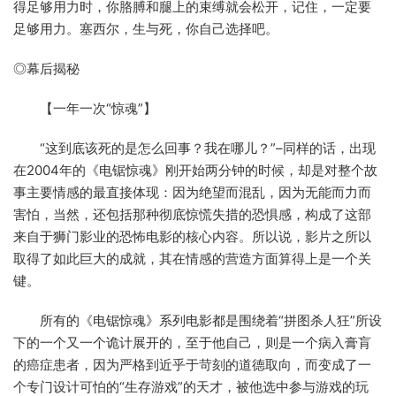
得足够用力时，你胳膊和腿上的束缚就会松开，记住，一定要
足够用力。塞西尔，生与死，你自己选择吧。
◎幕后揭秘
【一年一次“惊魂”】
“这到底该死的是怎么回事？我在哪儿？”–同样的话，出现
在2004年的《电锯惊魂》刚开始两分钟的时候，却是对整个故
事主要情感的最直接体现：因为绝望而混乱，因为无能而力而
害怕，当然，还包括那种彻底惊慌失措的恐惧感，构成了这部
来自于狮门影业的恐怖电影的核心内容。所以说，影片之所以
取得了如此巨大的成就，其在情感的营造方面算得上是一个关
键。
所有的《电锯惊魂》系列电影都是围绕着“拼图杀人狂”所设
下的一个又一个诡计展开的，至于他自己，则是一个病入膏肓
的癌症患者，因为严格到近乎于苛刻的道德取向，而变成了一
个专门设计可怕的“生存游戏”的天才，被他选中参与游戏的玩