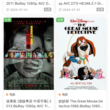
2011 BluRay 1080p AVC DT
ay.AVC.DTS-HD.MA.5.1-DiY
S-HD MA5.1-shhaclm@CHD
@HDHome [BDISO 19.7GB]
免费
免费
2024-07-01
2024-07-01
Bits [BDISO 23.09GB]
免费
免费
电影
电影
迷离夜 [港版粤语 中英字幕] 2
妙妙探 The.Great.Mouse.De
013 BluRay 1080p AVC Tru
tective.1986.BluRay.1080p.