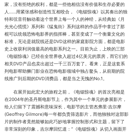
家，没有拒绝的权利，都是一些他相信没有价值和生存必要的
人……用紧张感和创造性互相咬合，《电锯惊魂》以其奏出的独
特和弦音符触动着这个世界上每一个人的神经，从经典如《月
光光心慌慌》系列和《猛鬼街》系列这样的作品手中拿过了那
棍可以统领恐怖电影界的指挥棒，甚至变成了一个衡量文化的
标准，无论是就院线还是DVD这样的家庭影院方面，都是电影
史上收获利润值最高的电影系列之一。目前为止，上映的三部
《电锯惊魂》已经在全世界收入超过4亿美元的票房，而它们的
相关DVD产品也卖出超过一千三百万套了。看来，正是这套系
列电影帮助狮门影业在恐怖电影领域中独占鳌头，从前期的院
线推广到后期的DVD消费品，都是当之无愧的No.1。
在展开如此宏大的旅程之前，《电锯惊魂》的首次亮相是
在2004年的圣丹斯电影节上，作为其中一个单元的参展影片，
给人们留下了震撼和意味深长，电影节的主管杰弗里·吉尔摩
(Geoffrey Gilmore)每一年都负责筛选影片，而他独独对这部影
片的制作者竟然能够如此巧妙地掌握控制形式和主题，留下了
非常深刻的印象，吉尔摩回忆道：“《电锯惊魂》从切入画面开