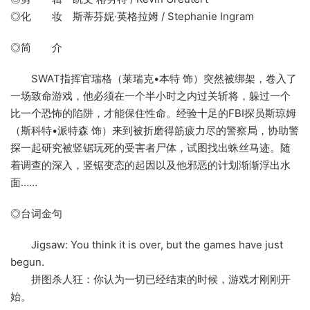
◎化 妆 斯蒂芬妮·英格拉姆 / Stephanie Ingram
◎简 介
SWAT指挥官瑞格（莱瑞克•本特 饰）突然被绑架，卷入了
一场致命游戏，他必须在一个半小时之内过关斩将，躲过一个
比一个恐怖的陷阱，才能保住性命。经验十足的FBI探员斯琼姆
（斯科特•派特森 饰）来到被折磨得筋疲力尽的警察局，协助警
探一起研究被竖锯玩死的受害者尸体，试图找出蛛丝马迹。随
着调查的深入，竖锯变态的起因以及他邪恶的计划渐渐浮出水
面……
◎台词金句
Jigsaw: You think it is over, but the games have just
begun.
拼图杀人狂：你认为一切已经结束的时候，游戏才刚刚开
始。