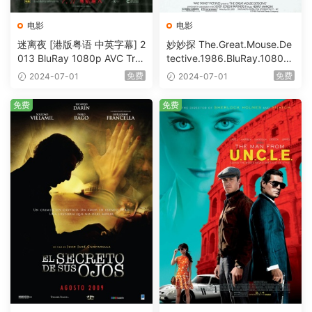
电影
电影
迷离夜 [港版粤语 中英字幕] 2
妙妙探 The.Great.Mouse.De
013 BluRay 1080p AVC Tru
tective.1986.BluRay.1080p.
eHD5.1 [BDISO 22.64GB]
AVC.DTS-HD.MA.5.1-HDHo
免费
免费
2024-07-01
2024-07-01
me [BDISO 20.67GB]
免费
免费