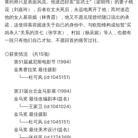
黄药师只是表面风流。他迷恋好友“盲武士”（梁朝伟）的妻子桃
花（刘嘉玲），后者在丈夫死后，永远地离开了他；而对迷恋
他的女人慕容嫣（林青霞），他又不愿兑现曾经随口说出的承
诺，这使得慕容嫣迷失于自己的身份中。与欧阳锋构成短暂“买
凶杀人”关系的洪七（张学友）、村姑（杨采妮）等人，也都有
一段只有他们自己才知、不愿回首的痛苦过往。
◎获奖情况 (共15项)
第51届威尼斯电影节 (1994)
金奥赛拉奖 最佳摄影
└──杜可风 (id:1045151)
第31届台北金马影展 (1994)
金马奖 最佳改编剧本(提名)
└──王家卫 (id:1041024)
金马奖 最佳摄影
└──杜可风 (id:1045151)
金马奖 最佳美术设计(提名)
└──张叔平 (id:1274369)