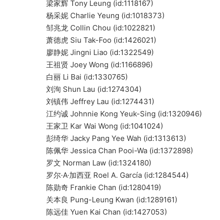
梁家辉 Tony Leung (id:1118167)
杨采妮 Charlie Yeung (id:1018373)
邹兆龙 Collin Chou (id:1022821)
萧德虎 Siu Tak-Foo (id:1426021)
廖静妮 Jingni Liao (id:1322549)
王祖贤 Joey Wong (id:1166896)
白丽 Li Bai (id:1330765)
刘洵 Shun Lau (id:1274304)
刘镇伟 Jeffrey Lau (id:1274431)
江约诚 Johnnie Kong Yeuk-Sing (id:1320946)
王家卫 Kar Wai Wong (id:1041024)
彭绮华 Jacky Pang Yee Wah (id:1313613)
陈佩华 Jessica Chan Pooi-Wa (id:1372898)
罗文 Norman Law (id:1324180)
罗尔·A·加西亚 Roel A. García (id:1284544)
陈勋奇 Frankie Chan (id:1280419)
关本良 Pung-Leung Kwan (id:1289161)
陈远佳 Yuen Kai Chan (id:1427053)