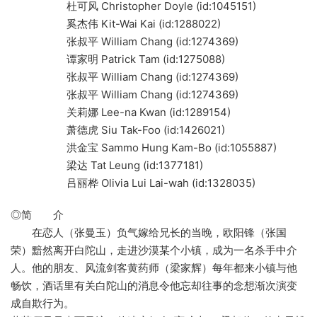
杜可风 Christopher Doyle (id:1045151)
奚杰伟 Kit-Wai Kai (id:1288022)
张叔平 William Chang (id:1274369)
谭家明 Patrick Tam (id:1275088)
张叔平 William Chang (id:1274369)
张叔平 William Chang (id:1274369)
关莉娜 Lee-na Kwan (id:1289154)
萧德虎 Siu Tak-Foo (id:1426021)
洪金宝 Sammo Hung Kam-Bo (id:1055887)
梁达 Tat Leung (id:1377181)
吕丽桦 Olivia Lui Lai-wah (id:1328035)
◎简 介
在恋人（张曼玉）负气嫁给兄长的当晚，欧阳锋（张国
荣）黯然离开白陀山，走进沙漠某个小镇，成为一名杀手中介
人。他的朋友、风流剑客黄药师（梁家辉）每年都来小镇与他
畅饮，酒话里有关白陀山的消息令他忘却往事的念想渐次演变
成自欺行为。