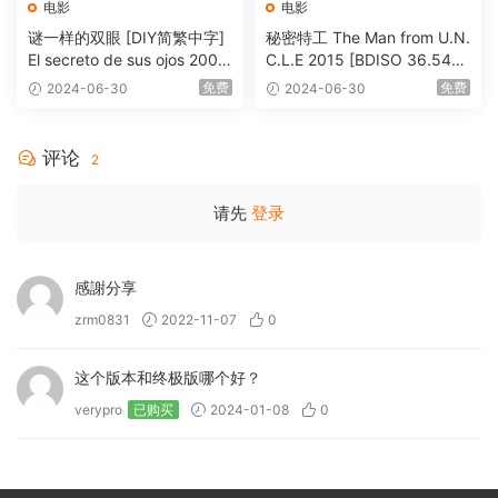
电影
电影
谜一样的双眼 [DIY简繁中字]
秘密特工 The Man from U.N.
El secreto de sus ojos 2009
C.L.E 2015 [BDISO 36.54G
1080p Blu-ray AVC DTS-HD
B]
免费
免费
2024-06-30
2024-06-30
MA 5.1-Softfeng@CHDBits
[BDISO 35.34GB]
评论
2
请先
登录
感謝分享
zrm0831
2022-11-07
0
这个版本和终极版哪个好？
verypro
已购买
2024-01-08
0