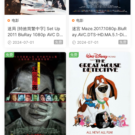
电影
电影
迷局 [特效简繁中字] Set Up
迷宫 Maze.2017.1080p.BluR
2011 BluRay 1080p AVC DT
ay.AVC.DTS-HD.MA.5.1-DiY
S-HD MA5.1-shhaclm@CHD
@HDHome [BDISO 19.7GB]
免费
免费
2024-07-01
2024-07-01
Bits [BDISO 23.09GB]
免费
免费