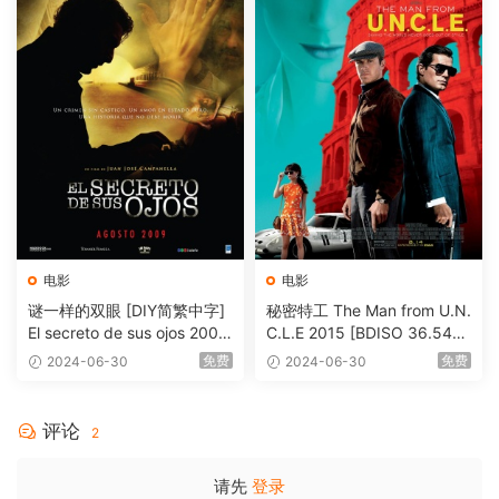
电影
电影
谜一样的双眼 [DIY简繁中字]
秘密特工 The Man from U.N.
El secreto de sus ojos 2009
C.L.E 2015 [BDISO 36.54G
1080p Blu-ray AVC DTS-HD
B]
免费
免费
2024-06-30
2024-06-30
MA 5.1-Softfeng@CHDBits
[BDISO 35.34GB]
评论
2
请先
登录