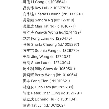
巩俐 Li Gong (id:1035641)
吕良伟 Ray Lui (id:1037706)
向华强 Charles Heung (id:1037691)
吴君如 Sandra Ng (id:1127819)
吴孟达 Man Tat Ng (id:1016771)
黄韵诗 Wan-Si Wong (id:1274439)
龙方 Fong Lung (id:1290470)
张敏 Sharla Cheung (id:1005297)
方季韦 Sophia Fang (id:1326770)
王晶 Jing Wong (id:1274331)
刘洵 Shun Lau (id:1274304)
周比利 Billy Chow (id:1050501)
黄炳耀 Barry Wong (id:1014964)
田丰 Feng Tien (id:1019621)
林迪安 Dion Lam (id:1289289)
陈龙 Peter Chan Lung (id:1321791)
胡立成 Licheng Hu (id:1331134)
雷达 Tat Lui (id:1361262)