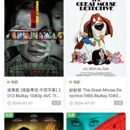
电影
电影
迷离夜 [港版粤语 中英字幕] 2
妙妙探 The.Great.Mouse.De
013 BluRay 1080p AVC Tru
tective.1986.BluRay.1080p.
eHD5.1 [BDISO 22.64GB]
AVC.DTS-HD.MA.5.1-HDHo
免费
免费
2024-07-01
2024-07-01
me [BDISO 20.67GB]
免费
免费