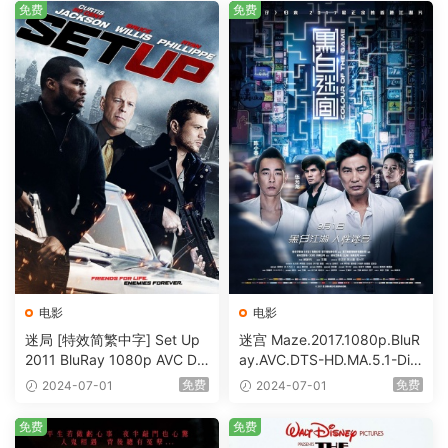
免费
免费
电影
电影
迷局 [特效简繁中字] Set Up
迷宫 Maze.2017.1080p.BluR
2011 BluRay 1080p AVC DT
ay.AVC.DTS-HD.MA.5.1-DiY
S-HD MA5.1-shhaclm@CHD
@HDHome [BDISO 19.7GB]
免费
免费
2024-07-01
2024-07-01
Bits [BDISO 23.09GB]
免费
免费