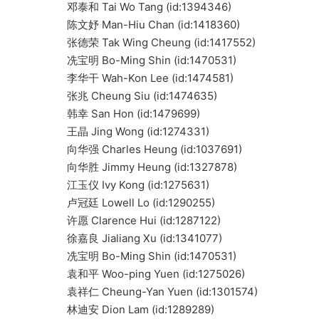
邓泰和 Tai Wo Tang (id:1394346)
陈文妤 Man-Hiu Chan (id:1418360)
张德荣 Tak Wing Cheung (id:1417552)
冼宝明 Bo-Ming Shin (id:1470531)
李华干 Wah-Kon Lee (id:1474581)
张兆 Cheung Siu (id:1474635)
韩幸 San Hon (id:1479699)
王晶 Jing Wong (id:1274331)
向华强 Charles Heung (id:1037691)
向华胜 Jimmy Heung (id:1327878)
江玉仪 Ivy Kong (id:1275631)
卢冠廷 Lowell Lo (id:1290255)
许愿 Clarence Hui (id:1287122)
徐嘉良 Jialiang Xu (id:1341077)
冼宝明 Bo-Ming Shin (id:1470531)
袁和平 Woo-ping Yuen (id:1275026)
袁祥仁 Cheung-Yan Yuen (id:1301574)
林迪安 Dion Lam (id:1289289)