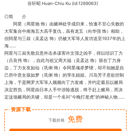
谷轩昭 Huan-Chiu Ku (id:1289063)
◎简 介
阿星（周星驰 饰）由赌神处学成归来，恰逢不甘心失败的
大军集合中南海五大高手复仇，虽有龙五（向华强 饰）相助，
但阿星与三叔（吴孟达 饰）仍被大军等人发功送至1937年的上
海……
阿星与三叔失散后意外击杀谋害许文强之凶手，得以结识丁力
（吕良伟 饰），自此与祖父周大福（吴孟达 饰）留在丁力身
边，丁力女友如仙（巩俐 饰）令阿星魂牵梦绕，却不知她是自
己所中意女孩如梦（巩俐 饰）的孪生姐姐。川岛芳子意欲控制
上海，于是网罗大军等人频频向丁力发难，并约定最后以赌局
决定胜负，阿星由日本人手中涉险逃脱，终于赶上赌局，而决
定这场赌局的关键，却是一个名叫“今晚打老虎”的神秘人物……
资源下载
免费
下载价格