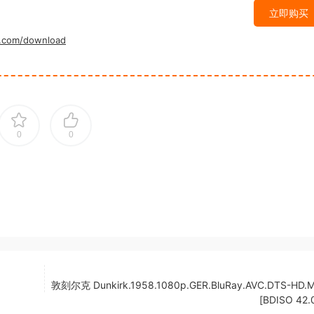
立即购买
.com/download
0
0
敦刻尔克 Dunkirk.1958.1080p.GER.BluRay.AVC.DTS-HD.M
[BDISO 42.