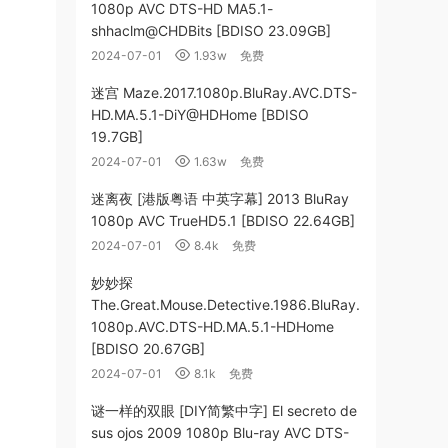
1080p AVC DTS-HD MA5.1-
shhaclm@CHDBits [BDISO 23.09GB]
2024-07-01
1.93w
免费
迷宫 Maze.2017.1080p.BluRay.AVC.DTS-
HD.MA.5.1-DiY@HDHome [BDISO
19.7GB]
2024-07-01
1.63w
免费
迷离夜 [港版粤语 中英字幕] 2013 BluRay
1080p AVC TrueHD5.1 [BDISO 22.64GB]
2024-07-01
8.4k
免费
妙妙探
The.Great.Mouse.Detective.1986.BluRay.
1080p.AVC.DTS-HD.MA.5.1-HDHome
[BDISO 20.67GB]
2024-07-01
8.1k
免费
谜一样的双眼 [DIY简繁中字] El secreto de
sus ojos 2009 1080p Blu-ray AVC DTS-