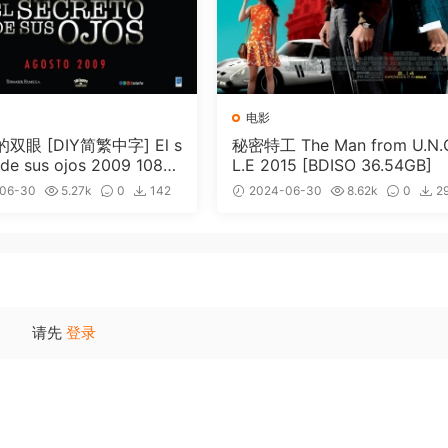
电影
双眼 [DIY简繁中字] El s
秘密特工 The Man from U.N.
 de sus ojos 2009 1080
L.E 2015 [BDISO 36.54GB]
ray AVC DTS-HDMA 5.1-
06-30
5.27k
0
142
2024-06-30
8.62k
0
2
ng@CHDBits [BDISO 35.
免费
请先
登录