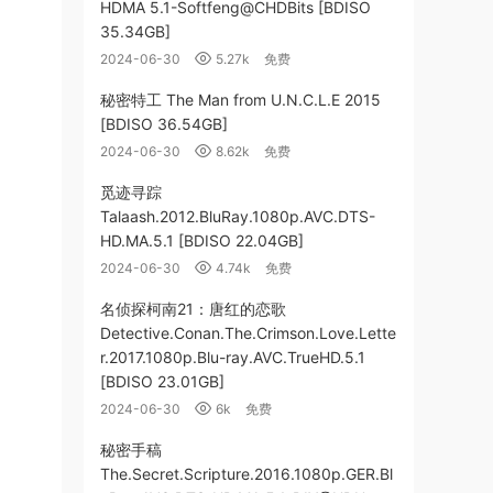
HDMA 5.1-Softfeng@CHDBits [BDISO
35.34GB]
2024-06-30
5.27k
免费
秘密特工 The Man from U.N.C.L.E 2015
[BDISO 36.54GB]
2024-06-30
8.62k
免费
觅迹寻踪
Talaash.2012.BluRay.1080p.AVC.DTS-
HD.MA.5.1 [BDISO 22.04GB]
2024-06-30
4.74k
免费
名侦探柯南21：唐红的恋歌
Detective.Conan.The.Crimson.Love.Lette
r.2017.1080p.Blu-ray.AVC.TrueHD.5.1
[BDISO 23.01GB]
2024-06-30
6k
免费
秘密手稿
The.Secret.Scripture.2016.1080p.GER.Bl