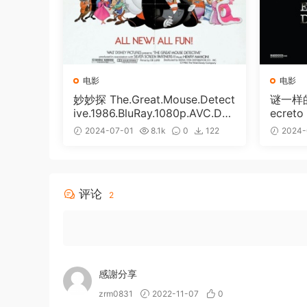
电影
电影
妙妙探 The.Great.Mouse.Detect
谜一样的
ive.1986.BluRay.1080p.AVC.DT
ecreto
S-HD.MA.5.1-HDHome [BDISO
p Blu-
2024-07-01
8.1k
0
122
2024-
20.67GB]
Softfe
免费
34GB]
评论
2
感謝分享
zrm0831
2022-11-07
0