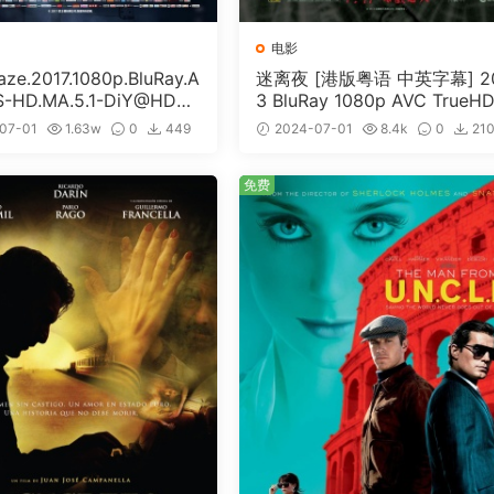
电影
e.2017.1080p.BluRay.A
迷离夜 [港版粤语 中英字幕] 2
S-HD.MA.5.1-DiY@HDHo
3 BluRay 1080p AVC TrueHD
ISO 19.7GB]
1 [BDISO 22.64GB]
07-01
1.63w
0
449
2024-07-01
8.4k
0
21
免费
免费