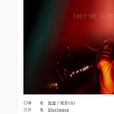
◎译 名
短波
/ 诡音(台)
◎片 名
Shortwave