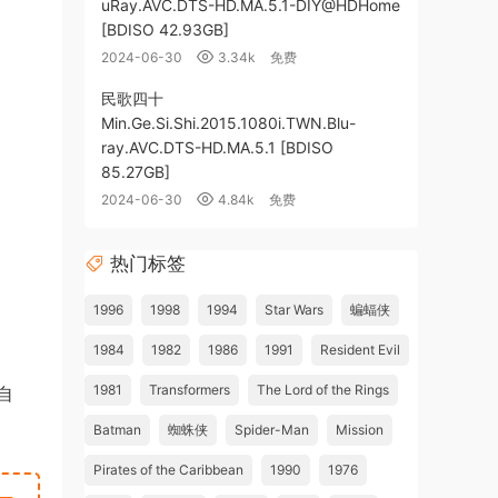
uRay.AVC.DTS-HD.MA.5.1-DIY@HDHome
[BDISO 42.93GB]
2024-06-30
3.34k
免费
民歌四十
Min.Ge.Si.Shi.2015.1080i.TWN.Blu-
ray.AVC.DTS-HD.MA.5.1 [BDISO
85.27GB]
2024-06-30
4.84k
免费
热门标签
1996
1998
1994
Star Wars
蝙蝠侠
1984
1982
1986
1991
Resident Evil
1981
Transformers
The Lord of the Rings
自
Batman
蜘蛛侠
Spider-Man
Mission
Pirates of the Caribbean
1990
1976