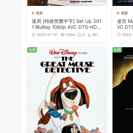
电影
电影
迷局 [特效简繁中字] Set Up 201
迷宫 Maz
1 BluRay 1080p AVC DTS-HD
VC.DT
MA5.1-shhaclm@CHDBits [BDI
me [BD
2024-07-01
1.93w
0
801
2024-
SO 23.09GB]
免费
免费
免费