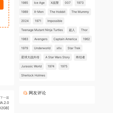
1985
Ice Age
X战警
007
1973
1989
X-Men
The Hobbit
The Mummy
2024
1971
Impossible
Teenage Mutant Ninja Turtles
超人
Thor
1983
Avengers
Captain America
1962
1979
Underworld
xXx
Star Trek
星球大战外传
A Star Wars Story
终结者
Jurassic World
1974
1975
Sherlock Holmes
网友评论
下一篇
A.2.0
02GB]