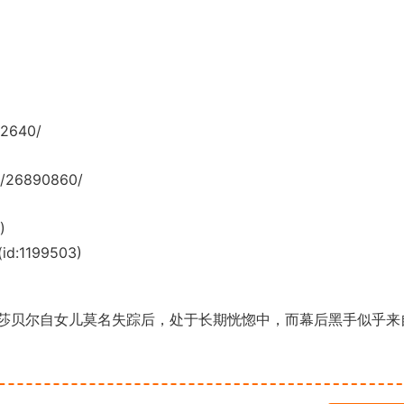
52640/
/26890860/
)
:1199503)
贝尔自女儿莫名失踪后，处于长期恍惚中，而幕后黑手似乎来