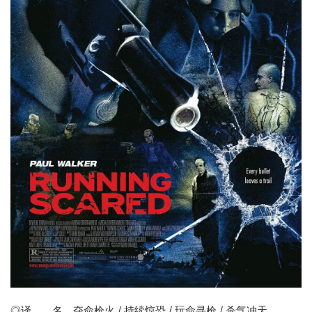
◎译 名
夺命枪火
/ 持续惊恐 / 玩命寻枪 / 杀气冲天