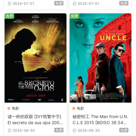
eHD5.1 [BDISO 22.64GB]
AVC.DTS-HD.MA.5.1-HDHo
免费
免费
2024-07-01
2024-07-01
me [BDISO 20.67GB]
免费
免费
电影
电影
谜一样的双眼 [DIY简繁中字]
秘密特工 The Man from U.N.
El secreto de sus ojos 2009
C.L.E 2015 [BDISO 36.54G
1080p Blu-ray AVC DTS-HD
B]
免费
免费
2024-06-30
2024-06-30
MA 5.1-Softfeng@CHDBits