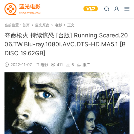
当前位置：
首页
蓝光原盘
电影
正文
夺命枪火 持续惊恐 [台版] Running.Scared.20
06.TW.Blu-ray.1080i.AVC.DTS-HD.MA5.1 [B
DISO 19.62GB]
2022-11-07
电影
411
6
推广