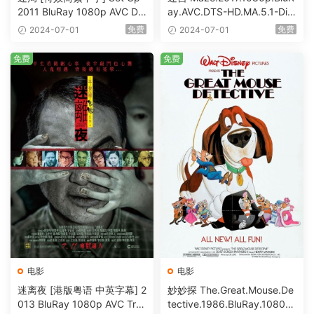
2011 BluRay 1080p AVC DT
ay.AVC.DTS-HD.MA.5.1-DiY
S-HD MA5.1-shhaclm@CHD
@HDHome [BDISO 19.7GB]
免费
免费
2024-07-01
2024-07-01
Bits [BDISO 23.09GB]
免费
免费
电影
电影
迷离夜 [港版粤语 中英字幕] 2
妙妙探 The.Great.Mouse.De
013 BluRay 1080p AVC Tru
tective.1986.BluRay.1080p.