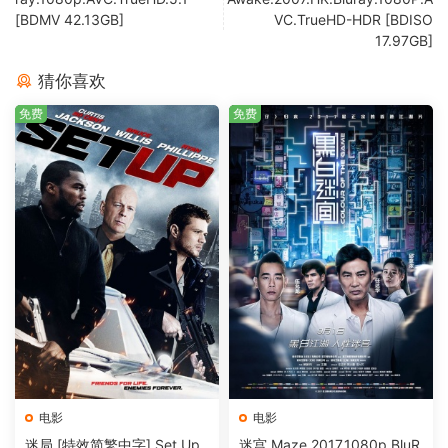
[BDMV 42.13GB]
VC.TrueHD-HDR [BDISO
17.97GB]
猜你喜欢
免费
免费
电影
电影
迷局 [特效简繁中字] Set Up
迷宫 Maze.2017.1080p.BluR