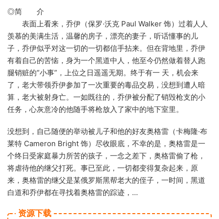
◎简 介
表面上看来，乔伊（保罗·沃克 Paul Walker 饰）过着人人
羡慕的美满生活，温馨的房子，漂亮的妻子，听话懂事的儿
子，乔伊似乎对这一切的一切都信手拈来。但在背地里，乔伊
有着自己的苦恼，身为一个黑道中人，他至今仍然做着替人跑
腿销赃的“小事”，上位之日遥遥无期。终于有一 天，机会来
了，老大带领乔伊参加了一次重要的毒品交易，没想到遭人暗
算，老大被射身亡。一如既往的，乔伊被分配了销毁枪支的小
任务，心灰意冷的他随手将枪放入了家中的地下室里。
没想到，自己随便的举动被儿子和他的好友奥格雷（卡梅隆·布
莱特 Cameron Bright 饰）尽收眼底，不幸的是，奥格雷是一
个终日受家庭暴力所苦的孩子，一念之差下，奥格雷偷了枪，
将虐待他的继父打死。事已至此，一切都变得复杂起来，原
来，奥格雷的继父是某俄罗斯黑帮老大的侄子，一时间，黑道
白道和乔伊都在寻找着奥格雷的踪迹，…
资源下载