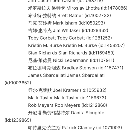
Jeff Caster Jeff Caster (id:1068718)
米罗斯拉夫·洛特卡 Miroslav Lhotka (id:1478086)
布莱特·拉特纳 Brett Ratner (id:1002732)
马克·艾沙姆 Mark Isham (id:1050293)
吉姆·惠特克 Jim Whitaker (id:1028462)
Toby Corbett Toby Corbett (id:1281252)
Kristin M. Burke Kristin M. Burke (id:1458207)
Sian Richards Sian Richards (id:1169459)
尼基·莱德曼 Nicki Ledermann (id:1107911)
布拉德利·斯坦森 Bradley Stenson (id:1157471)
James Sbardellati James Sbardellati
(id:1003652)
乔尔·克莱默 Joel Kramer (id:1055932)
Mark Taylor Mark Taylor (id:1159673)
Rob Meyers Rob Meyers (id:1212860)
丹尼塔·斯劳格赫特尔 Danita Slaughter
(id:1239865)
帕特里克·克兰斯 Patrick Clancey (id:1071903)