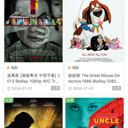
电影
电影
迷离夜 [港版粤语 中英字幕] 2
妙妙探 The.Great.Mouse.De
013 BluRay 1080p AVC Tru
tective.1986.BluRay.1080p.
eHD5.1 [BDISO 22.64GB]
AVC.DTS-HD.MA.5.1-HDHo
免费
免费
2024-07-01
2024-07-01
me [BDISO 20.67GB]
免费
免费