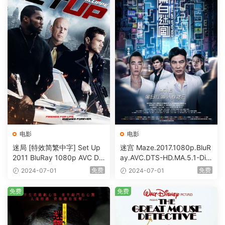
电影
电影
迷局 [特效简繁中字] Set Up
迷宫 Maze.2017.1080p.BluR
2011 BluRay 1080p AVC DT
ay.AVC.DTS-HD.MA.5.1-DiY
S-HD MA5.1-shhaclm@CHD
@HDHome [BDISO 19.7GB]
免费
免费
2024-07-01
2024-07-01
Bits [BDISO 23.09GB]
免费
免费