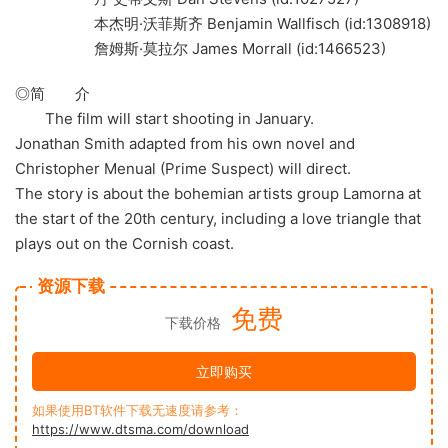
本杰明·沃菲斯齐 Benjamin Wallfisch (id:1308918)
詹姆斯·莫拉尔 James Morrall (id:1466523)
◎简 介
The film will start shooting in January.
Jonathan Smith adapted from his own novel and
Christopher Menual (Prime Suspect) will direct.
The story is about the bohemian artists group Lamorna at
the start of the 20th century, including a love triangle that
plays out on the Cornish coast.
资源下载
免费
下载价格
立即购买
如果使用BT软件下载无速度请参考：
https://www.dtsma.com/download