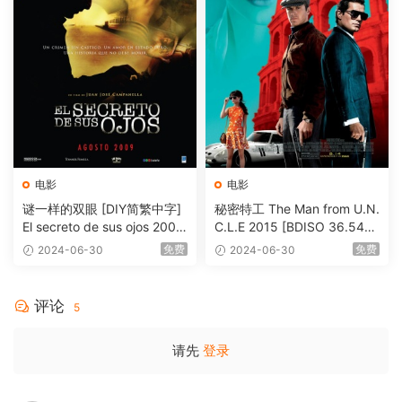
电影
电影
谜一样的双眼 [DIY简繁中字]
秘密特工 The Man from U.N.
El secreto de sus ojos 2009
C.L.E 2015 [BDISO 36.54G
1080p Blu-ray AVC DTS-HD
B]
免费
免费
2024-06-30
2024-06-30
MA 5.1-Softfeng@CHDBits
[BDISO 35.34GB]
评论
5
请先
登录