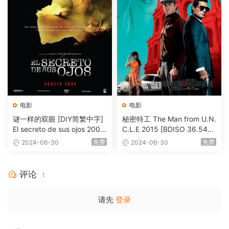
电影
电影
谜一样的双眼 [DIY简繁中字]
秘密特工 The Man from U.N.
El secreto de sus ojos 2009
C.L.E 2015 [BDISO 36.54G
1080p Blu-ray AVC DTS-HD
B]
免费
免费
2024-06-30
2024-06-30
MA 5.1-Softfeng@CHDBits
[BDISO 35.34GB]
评论
1
请先
登录