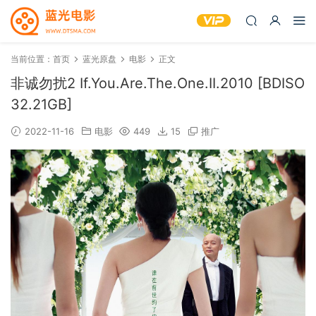
当前位置：
首页
蓝光原盘
电影
正文
非诚勿扰2 If.You.Are.The.One.II.2010 [BDISO
32.21GB]
2022-11-16
电影
449
15
推广