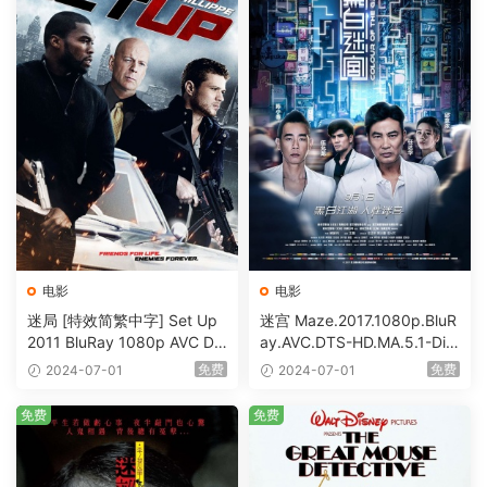
电影
电影
迷局 [特效简繁中字] Set Up
迷宫 Maze.2017.1080p.BluR
2011 BluRay 1080p AVC DT
ay.AVC.DTS-HD.MA.5.1-DiY
S-HD MA5.1-shhaclm@CHD
@HDHome [BDISO 19.7GB]
免费
免费
2024-07-01
2024-07-01
Bits [BDISO 23.09GB]
免费
免费