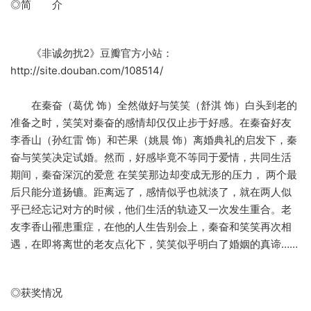
◎简 介
《非诚勿扰2》豆瓣官方小站：
http://site.douban.com/108514/
在秦奋（葛优 饰）全然做好与笑笑（舒淇 饰）白头到老的
准备之时，笑笑对秦奋的感情却仅仅止步于好感。在秦奋好友
李香山（孙红雷 饰）和芒果（姚晨 饰）离婚典礼的启发下，秦
奋与笑笑决定试婚。然而，好感毕竟不等同于爱情，共同生活
期间，秦奋深沉的爱意 在笑笑那边却变成无形的压力， 两个最
后只能分道扬镳。距离远了，感情似乎也就淡了，就在两人似
乎已经忘记对方的时候，他们生活的轨迹又一次发生重合。老
友李香山罹患重症，在他的人生告别会上，秦奋和笑笑再次相
遇，在即将离世的老友点化下，笑笑似乎明白了婚姻的真谛……
◎获奖情况