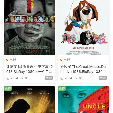
电影
电影
迷离夜 [港版粤语 中英字幕] 2
妙妙探 The.Great.Mouse.De
013 BluRay 1080p AVC Tru
tective.1986.BluRay.1080p.
eHD5.1 [BDISO 22.64GB]
AVC.DTS-HD.MA.5.1-HDHo
免费
免费
2024-07-01
2024-07-01
me [BDISO 20.67GB]
免费
免费