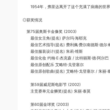
1954年，弗里达离开了这个充满了病痛的世界
◎获奖情况
第75届奥斯卡金像奖 (2003)
最佳女主角(提名) 萨尔玛·海耶克
最佳艺术指导(提名) 费利佩·费尔南德斯·德尔·帕
最佳服装设计(提名) 朱莉·维斯
最佳化妆 约翰·E·杰克森 / 比特丽斯·德·阿尔巴
最佳原创配乐 艾略特·戈登塞尔
最佳原创歌曲(提名) 艾略特·戈登塞尔 / 朱丽·
第59届威尼斯电影节 (2002)
主竞赛单元金狮奖(提名) 朱丽·泰莫
第60届金球奖 (2003)