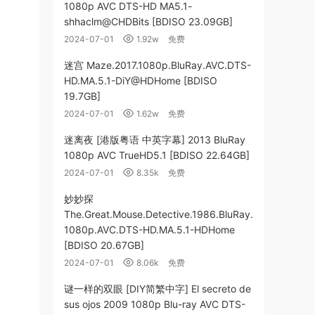
1080p AVC DTS-HD MA5.1-
shhaclm@CHDBits [BDISO 23.09GB]
2024-07-01
1.92w
免费
迷宫 Maze.2017.1080p.BluRay.AVC.DTS-
HD.MA.5.1-DiY@HDHome [BDISO
19.7GB]
2024-07-01
1.62w
免费
迷离夜 [港版粤语 中英字幕] 2013 BluRay
1080p AVC TrueHD5.1 [BDISO 22.64GB]
2024-07-01
8.35k
免费
妙妙探
The.Great.Mouse.Detective.1986.BluRay.
1080p.AVC.DTS-HD.MA.5.1-HDHome
[BDISO 20.67GB]
2024-07-01
8.06k
免费
谜一样的双眼 [DIY简繁中字] El secreto de
sus ojos 2009 1080p Blu-ray AVC DTS-