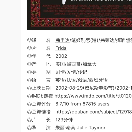
◎译 名
弗里达
/笔姬别恋(港)/弗莱达/挥洒烈
◎片 名
Frida
◎年 代
2002
◎产 地 美国/墨西哥/加拿大
◎类 别 剧情/爱情/传记
◎语 言 英语/法语/俄语/西班牙语
◎上映日期 2002-08-29(威尼斯电影节)/2002-11-
◎IMDb链接 https://www.imdb.com/title/tt0120
◎豆瓣评分 8.7/10 from 67815 users
◎豆瓣链接 https://douban.com/subject/12918
◎片 长 123分钟
◎导 演 朱丽·泰莫 Julie Taymor