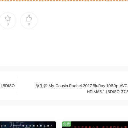
0
0
 [BDISO
浮生梦 My.Cousin.Rachel.2017.BluRay.1080p.AVC
HD.MA5.1 [BDISO 37.
免费