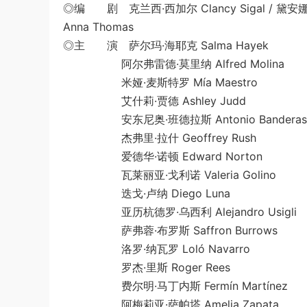
◎编 剧 克兰西·西加尔 Clancy Sigal / 黛安娜·莱
Anna Thomas
◎主 演 萨尔玛·海耶克 Salma Hayek
阿尔弗雷德·莫里纳 Alfred Molina
米娅·麦斯特罗 Mía Maestro
艾什莉·贾德 Ashley Judd
安东尼奥·班德拉斯 Antonio Banderas
杰弗里·拉什 Geoffrey Rush
爱德华·诺顿 Edward Norton
瓦莱丽亚·戈利诺 Valeria Golino
迭戈·卢纳 Diego Luna
亚历杭德罗·乌西利 Alejandro Usigli
萨弗蓉·布罗斯 Saffron Burrows
洛罗·纳瓦罗 Loló Navarro
罗杰·里斯 Roger Rees
费尔明·马丁内斯 Fermín Martínez
阿梅莉亚·萨帕塔 Amelia Zapata