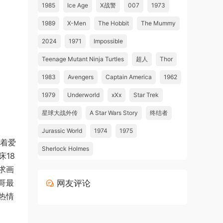
1985
Ice Age
X战警
007
1973
1989
X-Men
The Hobbit
The Mummy
2024
1971
Impossible
Teenage Mutant Ninja Turtles
超人
Thor
1983
Avengers
Captain America
1962
1979
Underworld
xXx
Star Trek
星球大战外传
A Star Wars Story
终结者
Jurassic World
1974
1975
受着爱
Sherlock Holmes
18
求画
哥最
网友评论
热情