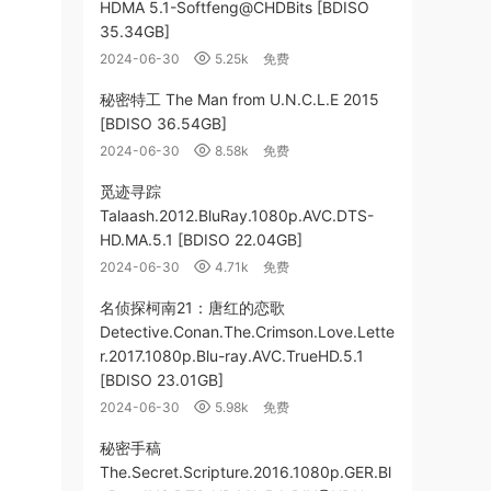
HDMA 5.1-Softfeng@CHDBits [BDISO
35.34GB]
2024-06-30
5.25k
免费
秘密特工 The Man from U.N.C.L.E 2015
[BDISO 36.54GB]
2024-06-30
8.58k
免费
觅迹寻踪
Talaash.2012.BluRay.1080p.AVC.DTS-
HD.MA.5.1 [BDISO 22.04GB]
2024-06-30
4.71k
免费
名侦探柯南21：唐红的恋歌
Detective.Conan.The.Crimson.Love.Lette
r.2017.1080p.Blu-ray.AVC.TrueHD.5.1
[BDISO 23.01GB]
2024-06-30
5.98k
免费
秘密手稿
The.Secret.Scripture.2016.1080p.GER.Bl