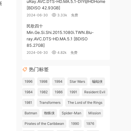
uRay.AVC.DTS-HD.MA.5.1-DIY@HDHome
斯
[BDISO 42.93GB]
2024-06-30
3.33k
免费
民歌四十
Min.Ge.Si.Shi.2015.1080i.TWN.Blu-
ray.AVC.DTS-HD.MA.5.1 [BDISO
85.27GB]
2024-06-30
4.82k
免费
热门标签
1996
1998
1994
Star Wars
蝙蝠侠
1984
1982
1986
1991
Resident Evil
1981
Transformers
The Lord of the Rings
Batman
蜘蛛侠
Spider-Man
Mission
Pirates of the Caribbean
1990
1976