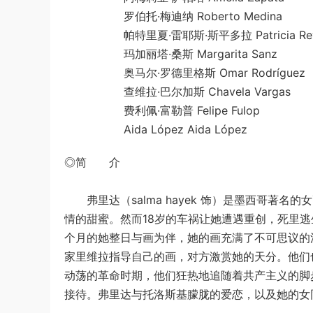
罗伯托·梅迪纳 Roberto Medina
帕特里夏·雷耶斯·斯平多拉 Patricia Reyes 
玛加丽塔·桑斯 Margarita Sanz
奥马尔·罗德里格斯 Omar Rodríguez
查维拉·巴尔加斯 Chavela Vargas
费利佩·富勒普 Felipe Fulop
Aida López Aida López
◎简 介
弗里达（salma hayek 饰）是墨西哥著名
情的甜蜜。然而18岁的车祸让她遭遇重创，死里逃
个月的她整日与画为伴，她的画充满了不可思议的
家里维拉指导自己的画，对方激赏她的天分。他们
动荡的革命时期，他们狂热地追随着共产主义的脚
接待。弗里达与托洛斯基朦胧的爱恋，以及她的女