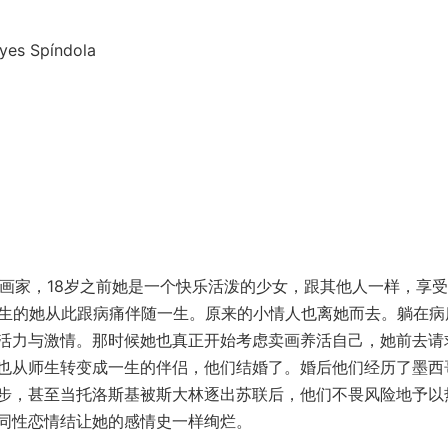
Spíndola
的女画家，18岁之前她是一个快乐活泼的少女，跟其他人一样，享
生的她从此跟病痛伴随一生。原来的小情人也离她而去。躺在病床
活力与激情。那时候她也真正开始考虑卖画养活自己，她前去请
也从师生转变成一生的伴侣，他们结婚了。婚后他们经历了墨西
步，甚至当托洛斯基被斯大林逐出苏联后，他们不畏风险地予以
同性恋情结让她的感情史一样绚烂。