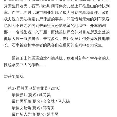
秀安生日这天，石宇抽出时间陪伴女儿登上开往釜山的特快列
车。而与此同时，城市四处出现了极为可疑的暴动事件。政府
极力洗白无法掩盖丧尸肆虐的事实，即便懵然无知的列车乘客
也因为不速之客的到来而堕入恐慌绝望的地狱中。开车的刹
那，一名感染者冲入车厢，而她很快尸变并对目光所及之处的
健康人展开血腥屠杀。未过多久，丧尸便呈几何数爆发性地增
长。石宇被迫和幸存者的乘客们在逼仄的空间中奋力求生。
通往釜山的遥遥旅途布满杀机，危难时刻每个幸存者的人
性也承受巨大的考验……
◎获奖情况
第37届韩国电影青龙奖 (2016)
最佳影片(提名) 延尚昊
最佳男配角(提名) 金义城 / 马东锡
最佳女配角(提名) 郑有美
最佳新人导演(提名) 延尚昊