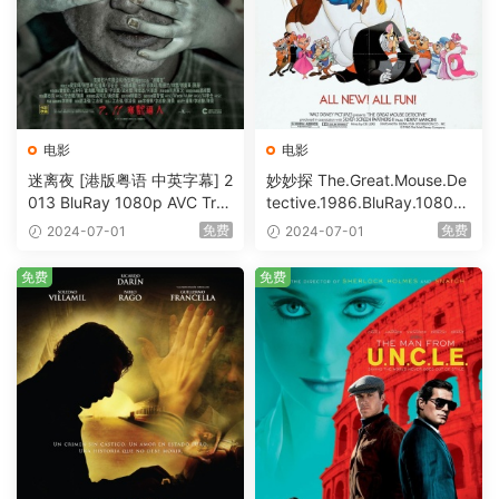
电影
电影
迷离夜 [港版粤语 中英字幕] 2
妙妙探 The.Great.Mouse.De
013 BluRay 1080p AVC Tru
tective.1986.BluRay.1080p.
eHD5.1 [BDISO 22.64GB]
AVC.DTS-HD.MA.5.1-HDHo
免费
免费
2024-07-01
2024-07-01
me [BDISO 20.67GB]
免费
免费