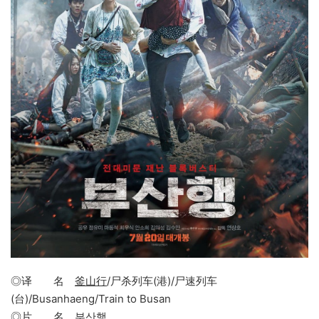
◎译 名
釜山行
/尸杀列车(港)/尸速列车
(台)/Busanhaeng/Train to Busan
◎片 名
부산행