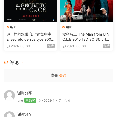
电影
电影
谜一样的双眼 [DIY简繁中字]
秘密特工 The Man from U.N.
El secreto de sus ojos 2009
C.L.E 2015 [BDISO 36.54G
1080p Blu-ray AVC DTS-HD
B]
免费
免费
2024-06-30
2024-06-30
MA 5.1-Softfeng@CHDBits
[BDISO 35.34GB]
评论
2
请先
登录
谢谢分享
ting
已购买
2022-11-17
0
谢谢分享！