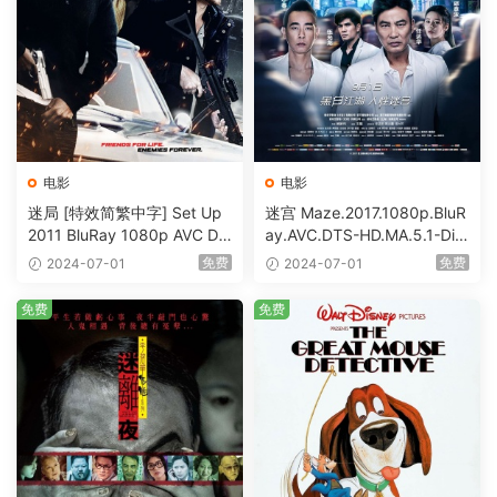
电影
电影
迷局 [特效简繁中字] Set Up
迷宫 Maze.2017.1080p.BluR
2011 BluRay 1080p AVC DT
ay.AVC.DTS-HD.MA.5.1-DiY
S-HD MA5.1-shhaclm@CHD
@HDHome [BDISO 19.7GB]
免费
免费
2024-07-01
2024-07-01
Bits [BDISO 23.09GB]
免费
免费