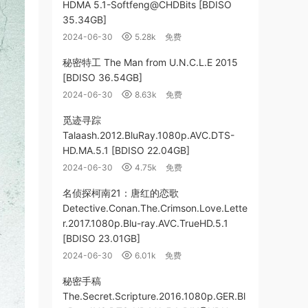
HDMA 5.1-Softfeng@CHDBits [BDISO
35.34GB]
2024-06-30
5.28k
免费
秘密特工 The Man from U.N.C.L.E 2015
[BDISO 36.54GB]
2024-06-30
8.63k
免费
觅迹寻踪
Talaash.2012.BluRay.1080p.AVC.DTS-
HD.MA.5.1 [BDISO 22.04GB]
2024-06-30
4.75k
免费
名侦探柯南21：唐红的恋歌
Detective.Conan.The.Crimson.Love.Lette
r.2017.1080p.Blu-ray.AVC.TrueHD.5.1
[BDISO 23.01GB]
2024-06-30
6.01k
免费
秘密手稿
The.Secret.Scripture.2016.1080p.GER.Bl