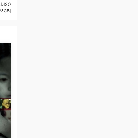
BDISO
23GB]