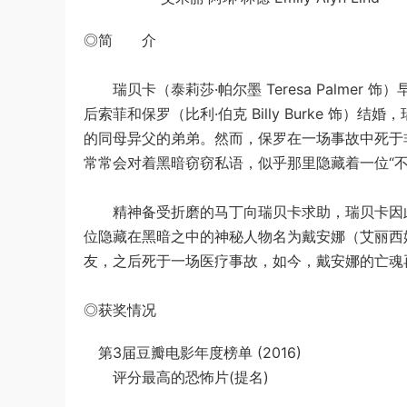
◎简 介
瑞贝卡（泰莉莎·帕尔墨 Teresa Palmer 饰）
后索菲和保罗（比利·伯克 Billy Burke 饰）结婚
的同母异父的弟弟。然而，保罗在一场事故中死于
常常会对着黑暗窃窃私语，似乎那里隐藏着一位“不
精神备受折磨的马丁向瑞贝卡求助，瑞贝卡因此
位隐藏在黑暗之中的神秘人物名为戴安娜（艾丽西娅·维拉-
友，之后死于一场医疗事故，如今，戴安娜的亡魂
◎获奖情况
第3届豆瓣电影年度榜单 (2016)
评分最高的恐怖片(提名)