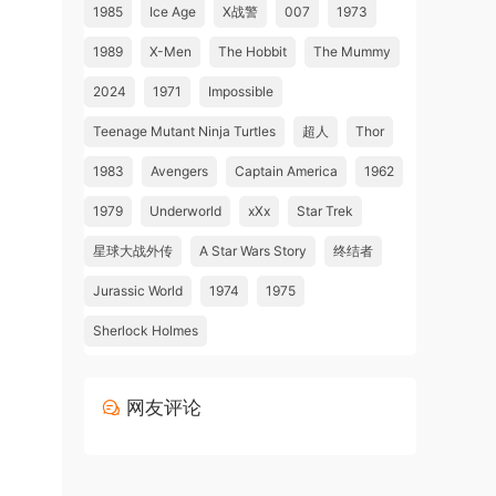
1985
Ice Age
X战警
007
1973
1989
X-Men
The Hobbit
The Mummy
2024
1971
Impossible
Teenage Mutant Ninja Turtles
超人
Thor
1983
Avengers
Captain America
1962
1979
Underworld
xXx
Star Trek
星球大战外传
A Star Wars Story
终结者
Jurassic World
1974
1975
Sherlock Holmes
网友评论