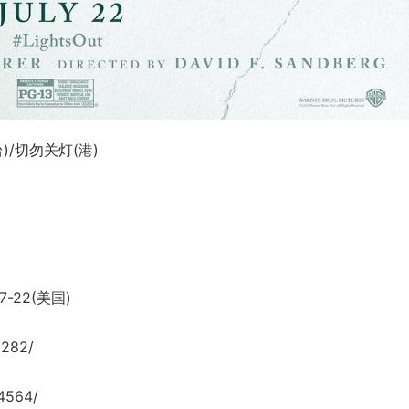
)/切勿关灯(港)
7-22(美国)
6282/
4564/