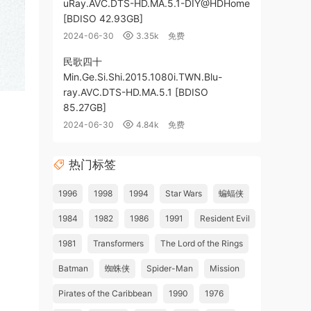
uRay.AVC.DTS-HD.MA.5.1-DIY@HDHome
[BDISO 42.93GB]
2024-06-30
3.35k
免费
民歌四十
Min.Ge.Si.Shi.2015.1080i.TWN.Blu-
ray.AVC.DTS-HD.MA.5.1 [BDISO
85.27GB]
2024-06-30
4.84k
免费
热门标签
1996
1998
1994
Star Wars
蝙蝠侠
1984
1982
1986
1991
Resident Evil
1981
Transformers
The Lord of the Rings
Batman
蜘蛛侠
Spider-Man
Mission
Pirates of the Caribbean
1990
1976