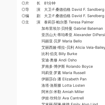
◎片 长 81分钟
◎导 演 大卫·F·桑德伯格 David F. Sandberg
◎编 剧 大卫·F·桑德伯格 David F. Sandberg / 
◎主 演 泰莉莎·帕尔墨 Teresa Palmer
加布里埃尔·贝特曼 Gabriel Bateman
亚历山大·蒂珀希亚 Alexander DiPersi
玛丽亚·贝罗 Maria Bello
艾丽西娅·维拉-贝利 Alicia Vela-Baile
比利·伯克 Billy Burke
安迪·奥修 Andi Osho
罗南多·博伊斯 Rolando Boyce
玛莉亚·罗素 Maria Russell
伊丽莎白·潘 Elizabeth Pan
洛塔·洛斯滕 Lotta Losten
阿米尔·米勒 Amiah Miller
伊娃·坎特尔 Ava Cantrell
艾米丽·阿琳·林德 Emily Alyn Lind