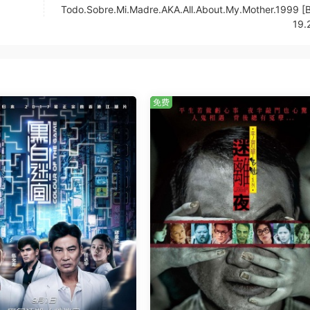
Todo.Sobre.Mi.Madre.AKA.All.About.My.Mother.1999 [
19.
免费