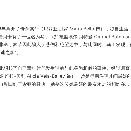
早早离开了母亲索菲（玛丽亚·贝罗 Maria Bello 饰），独自生活
，瑞贝卡有了一位名为马丁（加布里埃尔·贝特曼 Gabriel Bateman
非命，索菲因此陷入了悲伤和绝望之中，与此同时，马丁发现，
速之客”。
想起了自己童年时代发生过的与此极为相似的事件。经过调查
贝利 Alicia Vela-Bailey 饰），曾是母亲住院其间最好
再度回到了索菲的身边，她要这位她最好的朋友永远的和她在…