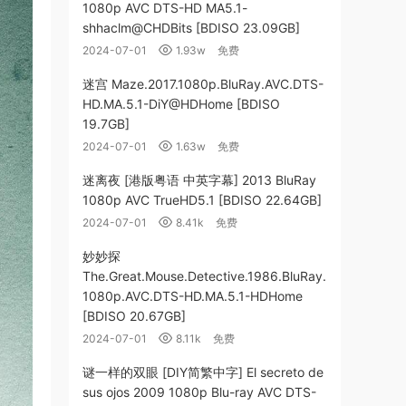
1080p AVC DTS-HD MA5.1-
shhaclm@CHDBits [BDISO 23.09GB]
2024-07-01
1.93w
免费
迷宫 Maze.2017.1080p.BluRay.AVC.DTS-
HD.MA.5.1-DiY@HDHome [BDISO
19.7GB]
2024-07-01
1.63w
免费
迷离夜 [港版粤语 中英字幕] 2013 BluRay
1080p AVC TrueHD5.1 [BDISO 22.64GB]
2024-07-01
8.41k
免费
妙妙探
The.Great.Mouse.Detective.1986.BluRay.
1080p.AVC.DTS-HD.MA.5.1-HDHome
[BDISO 20.67GB]
2024-07-01
8.11k
免费
谜一样的双眼 [DIY简繁中字] El secreto de
sus ojos 2009 1080p Blu-ray AVC DTS-