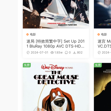
电影
电影
迷局 [特效简繁中字] Set Up 201
迷宫 Maz
1 BluRay 1080p AVC DTS-HD
VC.DT
MA5.1-shhaclm@CHDBits [BDI
me [BD
2024-07-01
1.93w
0
802
2024-
SO 23.09GB]
免费
免费
免费