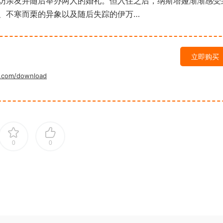
亲友并随后举办两人的婚礼。但入住之后，纳斯塔娅渐渐感受
、不寒而栗的异象以及随后失踪的伊万…
立即购买
.com/download
0
0