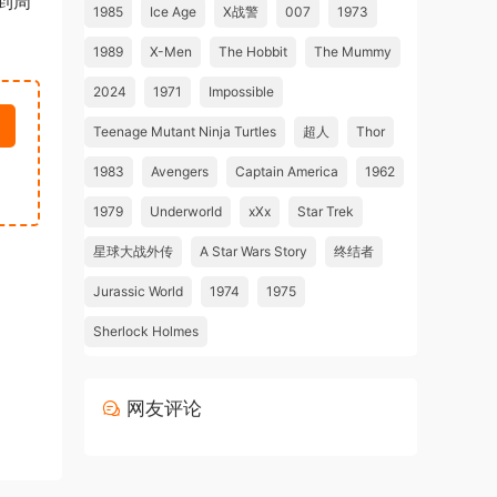
到周
1985
Ice Age
X战警
007
1973
1989
X-Men
The Hobbit
The Mummy
2024
1971
Impossible
Teenage Mutant Ninja Turtles
超人
Thor
1983
Avengers
Captain America
1962
1979
Underworld
xXx
Star Trek
星球大战外传
A Star Wars Story
终结者
Jurassic World
1974
1975
Sherlock Holmes
网友评论