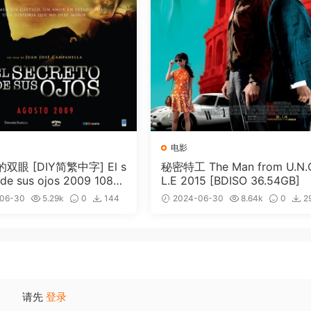
电影
双眼 [DIY简繁中字] El s
秘密特工 The Man from U.N.
 de sus ojos 2009 1080
L.E 2015 [BDISO 36.54GB]
ray AVC DTS-HDMA 5.1-
06-30
5.29k
0
144
2024-06-30
8.64k
0
2
ng@CHDBits [BDISO 35.
免费
请先
登录