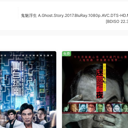
鬼魅浮生 A.Ghost.Story.2017.BluRay.1080p.AVC.DTS-HD.
[BDISO 22.
免费