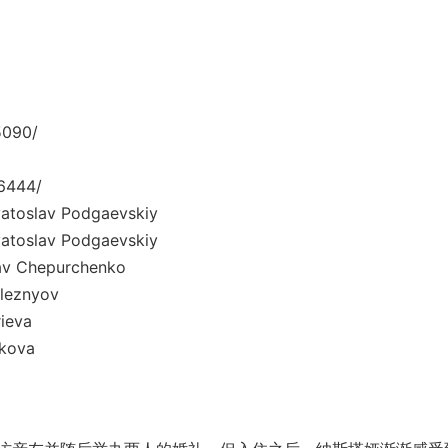
5090/
6444/
av Podgaevskiy
av Podgaevskiy
hepurchenko
znyov
eva
ova