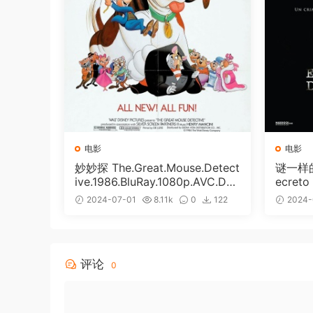
电影
电影
妙妙探 The.Great.Mouse.Detect
谜一样的
ive.1986.BluRay.1080p.AVC.DT
ecreto
S-HD.MA.5.1-HDHome [BDISO
p Blu-
2024-07-01
8.11k
0
122
2024-
20.67GB]
Softfe
免费
34GB]
评论
0