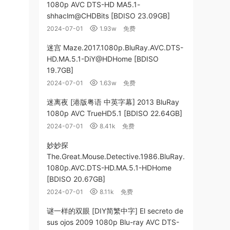
1080p AVC DTS-HD MA5.1-
shhaclm@CHDBits [BDISO 23.09GB]
2024-07-01
1.93w
免费
迷宫 Maze.2017.1080p.BluRay.AVC.DTS-
HD.MA.5.1-DiY@HDHome [BDISO
19.7GB]
2024-07-01
1.63w
免费
迷离夜 [港版粤语 中英字幕] 2013 BluRay
1080p AVC TrueHD5.1 [BDISO 22.64GB]
2024-07-01
8.41k
免费
妙妙探
The.Great.Mouse.Detective.1986.BluRay.
1080p.AVC.DTS-HD.MA.5.1-HDHome
[BDISO 20.67GB]
2024-07-01
8.11k
免费
谜一样的双眼 [DIY简繁中字] El secreto de
sus ojos 2009 1080p Blu-ray AVC DTS-