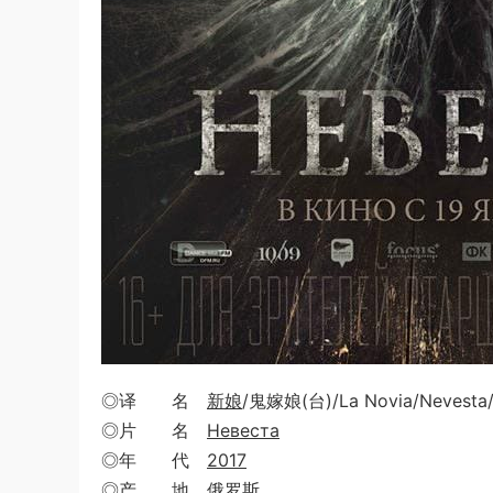
◎译 名
新娘
/鬼嫁娘(台)/La Novia/Nevesta/
◎片 名
Невеста
◎年 代
2017
◎产 地 俄罗斯