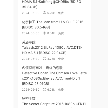
HDMA 5.1-Softfeng@CHDBits [BDISO
35.34GB]
2024-06-30
5.29k
免费
秘密特工 The Man from U.N.C.L.E 2015
[BDISO 36.54GB]
2024-06-30
8.64k
免费
觅迹寻踪
Talaash.2012.BluRay.1080p.AVC.DTS-
HD.MA.5.1 [BDISO 22.04GB]
2024-06-30
4.75k
免费
名侦探柯南21：唐红的恋歌
Detective.Conan.The.Crimson.Love.Lette
r.2017.1080p.Blu-ray.AVC.TrueHD.5.1
[BDISO 23.01GB]
2024-06-30
6.01k
免费
秘密手稿
The.Secret.Scripture.2016.1080p.GER.Bl