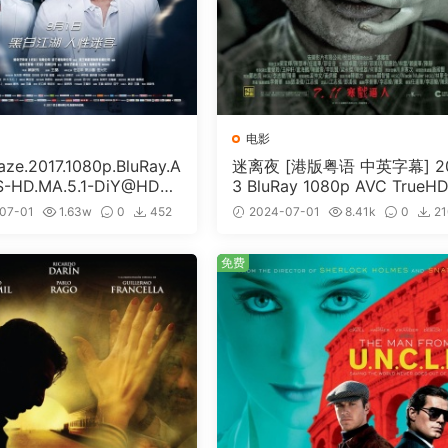
电影
e.2017.1080p.BluRay.A
迷离夜 [港版粤语 中英字幕] 2
S-HD.MA.5.1-DiY@HDHo
3 BluRay 1080p AVC TrueHD
ISO 19.7GB]
1 [BDISO 22.64GB]
07-01
1.63w
0
452
2024-07-01
8.41k
0
21
免费
免费