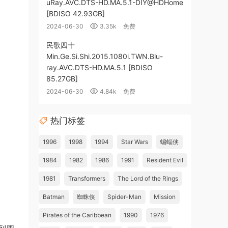
uRay.AVC.DTS-HD.MA.5.1-DIY@HDHome
[BDISO 42.93GB]
2024-06-30
3.35k
免费
民歌四十
Min.Ge.Si.Shi.2015.1080i.TWN.Blu-
ray.AVC.DTS-HD.MA.5.1 [BDISO
85.27GB]
2024-06-30
4.84k
免费
热门标签
1996
1998
1994
Star Wars
蝙蝠侠
1984
1982
1986
1991
Resident Evil
1981
Transformers
The Lord of the Rings
Batman
蜘蛛侠
Spider-Man
Mission
Pirates of the Caribbean
1990
1976