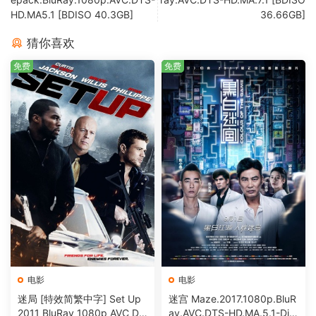
HD.MA5.1 [BDISO 40.3GB]
36.66GB]
猜你喜欢
免费
免费
电影
电影
迷局 [特效简繁中字] Set Up
迷宫 Maze.2017.1080p.BluR
2011 BluRay 1080p AVC DT
ay.AVC.DTS-HD.MA.5.1-DiY