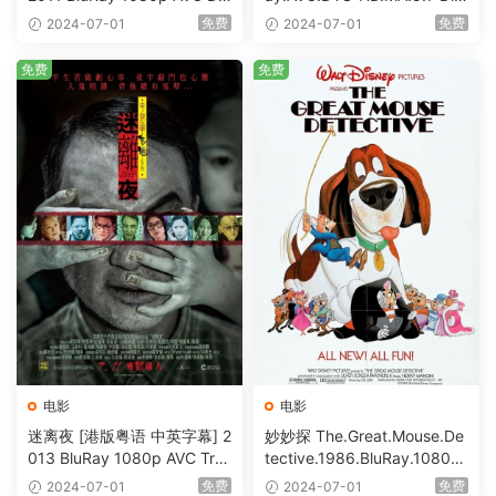
S-HD MA5.1-shhaclm@CHD
@HDHome [BDISO 19.7GB]
免费
免费
2024-07-01
2024-07-01
Bits [BDISO 23.09GB]
免费
免费
电影
电影
迷离夜 [港版粤语 中英字幕] 2
妙妙探 The.Great.Mouse.De
013 BluRay 1080p AVC Tru
tective.1986.BluRay.1080p.
eHD5.1 [BDISO 22.64GB]
AVC.DTS-HD.MA.5.1-HDHo
免费
免费
2024-07-01
2024-07-01