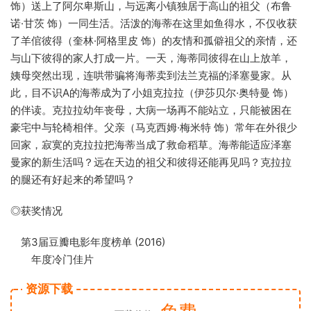
饰）送上了阿尔卑斯山，与远离小镇独居于高山的祖父（布鲁
诺·甘茨 饰）一同生活。活泼的海蒂在这里如鱼得水，不仅收获
了羊倌彼得（奎林·阿格里皮 饰）的友情和孤僻祖父的亲情，还
与山下彼得的家人打成一片。一天，海蒂同彼得在山上放羊，
姨母突然出现，连哄带骗将海蒂卖到法兰克福的泽塞曼家。从
此，目不识A的海蒂成为了小姐克拉拉（伊莎贝尔·奥特曼 饰）
的伴读。克拉拉幼年丧母，大病一场再不能站立，只能被困在
豪宅中与轮椅相伴。父亲（马克西姆·梅米特 饰）常年在外很少
回家，寂寞的克拉拉把海蒂当成了救命稻草。海蒂能适应泽塞
曼家的新生活吗？远在天边的祖父和彼得还能再见吗？克拉拉
的腿还有好起来的希望吗？
◎获奖情况
第3届豆瓣电影年度榜单 (2016)
年度冷门佳片
资源下载