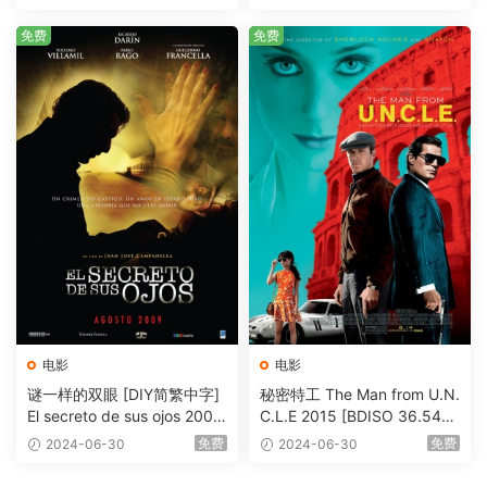
me [BDISO 20.67GB]
免费
免费
电影
电影
谜一样的双眼 [DIY简繁中字]
秘密特工 The Man from U.N.
El secreto de sus ojos 2009
C.L.E 2015 [BDISO 36.54G
1080p Blu-ray AVC DTS-HD
B]
免费
免费
2024-06-30
2024-06-30
MA 5.1-Softfeng@CHDBits
[BDISO 35.34GB]