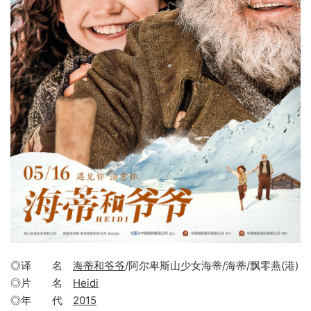
◎译 名
海蒂和爷爷
/阿尔卑斯山少女海蒂/海蒂/飘零燕(港)
◎片 名
Heidi
◎年 代
2015