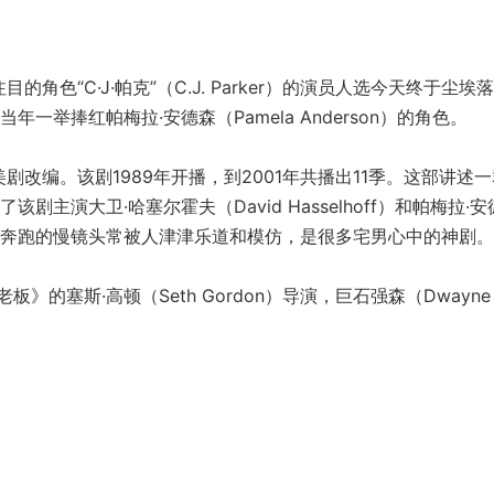
角色“C·J·帕克”（C.J. Parker）的演员人选今天终于尘埃
个当年一举捧红帕梅拉·安德森（Pamela Anderson）的角色。
剧改编。该剧1989年开播，到2001年共播出11季。这部讲述
主演大卫·哈塞尔霍夫（David Hasselhoff）和帕梅拉·安
在海滩上奔跑的慢镜头常被人津津乐道和模仿，是很多宅男心中的神剧。
塞斯·高顿（Seth Gordon）导演，巨石强森（Dwayne