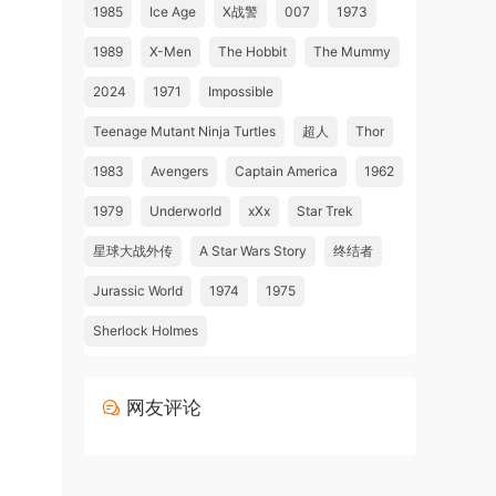
1985
Ice Age
X战警
007
1973
1989
X-Men
The Hobbit
The Mummy
2024
1971
Impossible
Teenage Mutant Ninja Turtles
超人
Thor
1983
Avengers
Captain America
1962
1979
Underworld
xXx
Star Trek
星球大战外传
A Star Wars Story
终结者
Jurassic World
1974
1975
Sherlock Holmes
网友评论