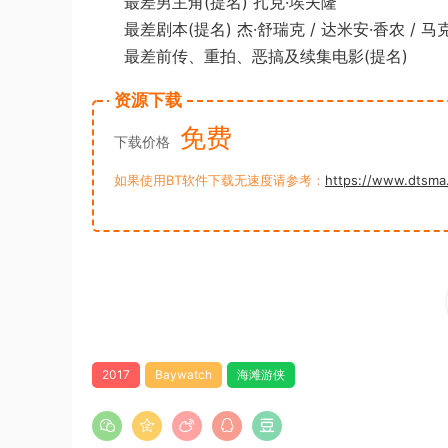
最差男主角(提名) 扎克·埃夫隆
最差剧本(提名) 杰·舒瑞克 / 达米安·香农 / 马克·
最差前传、重拍、恶搞及续集电影(提名)
资源下载
免费
下载价格
如果使用BT软件下载无速度请参考：
https://www.dtsma
2017
Baywatch
海滩游侠