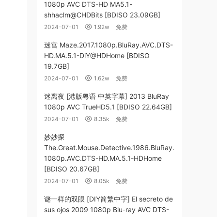
1080p AVC DTS-HD MA5.1-
shhaclm@CHDBits [BDISO 23.09GB]
2024-07-01
1.92w
免费
迷宫 Maze.2017.1080p.BluRay.AVC.DTS-
HD.MA.5.1-DiY@HDHome [BDISO
19.7GB]
2024-07-01
1.62w
免费
迷离夜 [港版粤语 中英字幕] 2013 BluRay
1080p AVC TrueHD5.1 [BDISO 22.64GB]
2024-07-01
8.35k
免费
妙妙探
The.Great.Mouse.Detective.1986.BluRay.
1080p.AVC.DTS-HD.MA.5.1-HDHome
[BDISO 20.67GB]
2024-07-01
8.05k
免费
谜一样的双眼 [DIY简繁中字] El secreto de
sus ojos 2009 1080p Blu-ray AVC DTS-