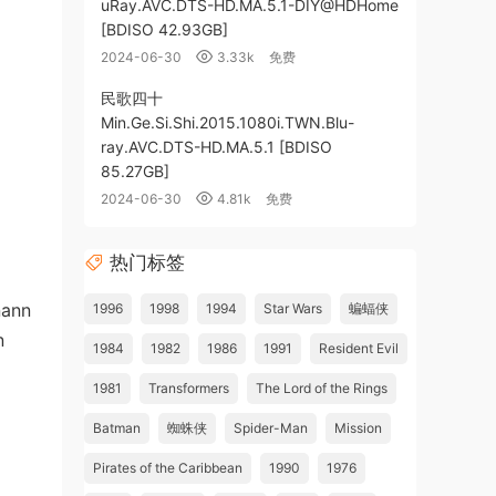
uRay.AVC.DTS-HD.MA.5.1-DIY@HDHome
[BDISO 42.93GB]
2024-06-30
3.33k
免费
民歌四十
Min.Ge.Si.Shi.2015.1080i.TWN.Blu-
ray.AVC.DTS-HD.MA.5.1 [BDISO
85.27GB]
2024-06-30
4.81k
免费
热门标签
ann
1996
1998
1994
Star Wars
蝙蝠侠
n
1984
1982
1986
1991
Resident Evil
1981
Transformers
The Lord of the Rings
Batman
蜘蛛侠
Spider-Man
Mission
Pirates of the Caribbean
1990
1976