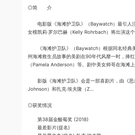
◎简 介
电影版《海滩护卫队》（Baywatch）最引人注目的
女模凯莉·罗尔巴赫（Kelly Rohrbach）将出演这
《海滩护卫队》（Baywatch）根据同名经典美
州海滩救生员故事的美剧在90年代风靡一时，捧红了该剧
（Pamela Anderson）等。剧中美女帅哥
影版《海滩护卫队》会是一部喜剧片，由《恶老板》的
Johnson）和扎克·埃夫隆（Z…
◎获奖情况
第38届金酸莓奖 (2018)
最差影片(提名)