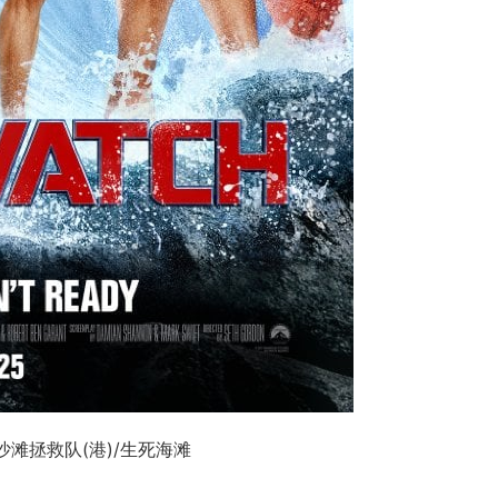
/沙滩拯救队(港)/生死海滩