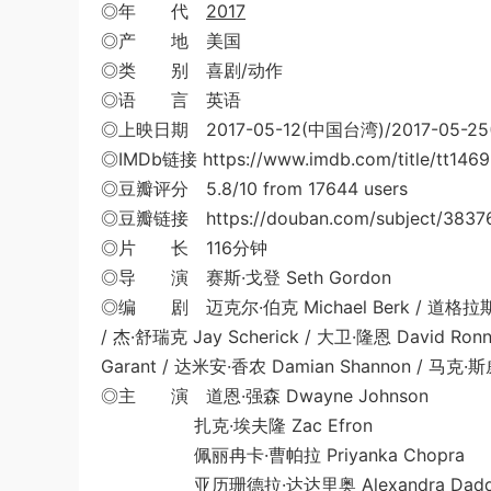
◎年 代
2017
◎产 地 美国
◎类 别 喜剧/动作
◎语 言 英语
◎上映日期 2017-05-12(中国台湾)/2017-05-25
◎IMDb链接 https://www.imdb.com/title/tt146
◎豆瓣评分 5.8/10 from 17644 users
◎豆瓣链接 https://douban.com/subject/3837
◎片 长 116分钟
◎导 演 赛斯·戈登 Seth Gordon
◎编 剧 迈克尔·伯克 Michael Berk / 道格拉斯·施瓦兹
/ 杰·舒瑞克 Jay Scherick / 大卫·隆恩 David Ro
Garant / 达米安·香农 Damian Shannon / 马克·斯威
◎主 演 道恩·强森 Dwayne Johnson
扎克·埃夫隆 Zac Efron
佩丽冉卡·曹帕拉 Priyanka Chopra
亚历珊德拉·达达里奥 Alexandra Dadda