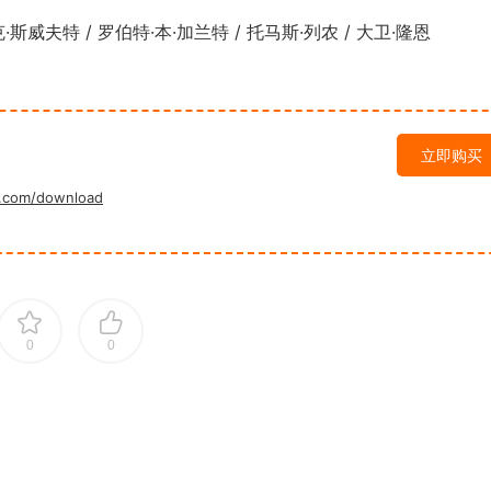
斯威夫特 / 罗伯特·本·加兰特 / 托马斯·列农 / 大卫·隆恩
立即购买
.com/download
0
0