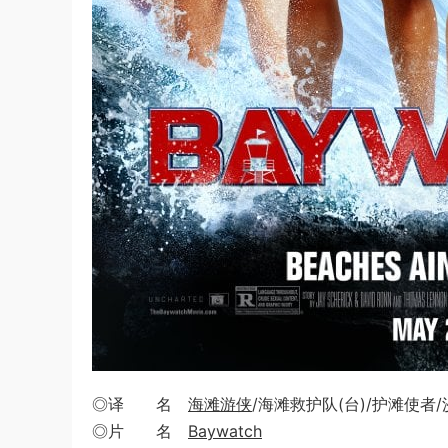
◎译 名
海滩游侠
/海滩救护队(台)/护滩使者
◎片 名
Baywatch