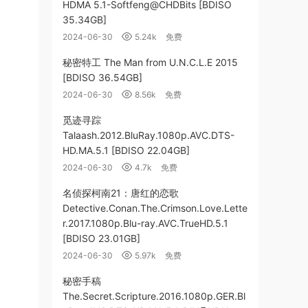
HDMA 5.1-Softfeng@CHDBits [BDISO
35.34GB]
2024-06-30
5.24k
免费
秘密特工 The Man from U.N.C.L.E 2015
[BDISO 36.54GB]
2024-06-30
8.56k
免费
觅迹寻踪
Talaash.2012.BluRay.1080p.AVC.DTS-
HD.MA.5.1 [BDISO 22.04GB]
2024-06-30
4.7k
免费
名侦探柯南21：唐红的恋歌
Detective.Conan.The.Crimson.Love.Lette
r.2017.1080p.Blu-ray.AVC.TrueHD.5.1
[BDISO 23.01GB]
2024-06-30
5.97k
免费
秘密手稿
The.Secret.Scripture.2016.1080p.GER.Bl