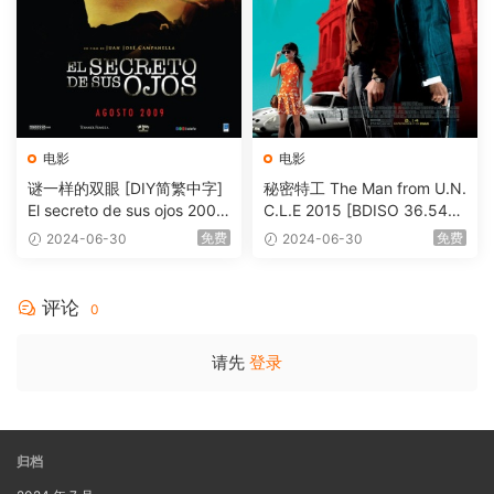
电影
电影
谜一样的双眼 [DIY简繁中字]
秘密特工 The Man from U.N.
El secreto de sus ojos 2009
C.L.E 2015 [BDISO 36.54G
1080p Blu-ray AVC DTS-HD
B]
免费
免费
2024-06-30
2024-06-30
MA 5.1-Softfeng@CHDBits
[BDISO 35.34GB]
评论
0
请先
登录
归档