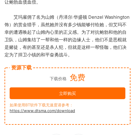
让鲍勃血债血偿。
艾玛雇佣了名为山姆（丹泽尔·华盛顿 Denzel Washington
饰）的赏金猎手，虽然她并没有多少钱能够付给她，但艾玛不
幸的遭遇唤起了山姆内心里的正义感。为了对抗鲍勃和他的自
卫队，山姆集结了一帮和他一样的边缘人士，他们不是恶棍就
是赌徒，有的甚至还是杀人犯，但就是这样一帮怪咖，他们决
定为了捍卫小镇的和平奋勇战斗。
资源下载
免费
下载价格
立即购买
如果使用BT软件下载无速度请参考：
https://www.dtsma.com/download