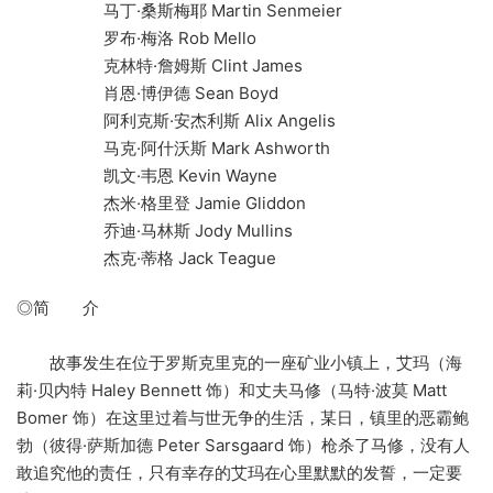
马丁·桑斯梅耶 Martin Senmeier
罗布·梅洛 Rob Mello
克林特·詹姆斯 Clint James
肖恩·博伊德 Sean Boyd
阿利克斯·安杰利斯 Alix Angelis
马克·阿什沃斯 Mark Ashworth
凯文·韦恩 Kevin Wayne
杰米·格里登 Jamie Gliddon
乔迪·马林斯 Jody Mullins
杰克·蒂格 Jack Teague
◎简 介
故事发生在位于罗斯克里克的一座矿业小镇上，艾玛（海
莉·贝内特 Haley Bennett 饰）和丈夫马修（马特·波莫 Matt
Bomer 饰）在这里过着与世无争的生活，某日，镇里的恶霸鲍
勃（彼得·萨斯加德 Peter Sarsgaard 饰）枪杀了马修，没有人
敢追究他的责任，只有幸存的艾玛在心里默默的发誓，一定要