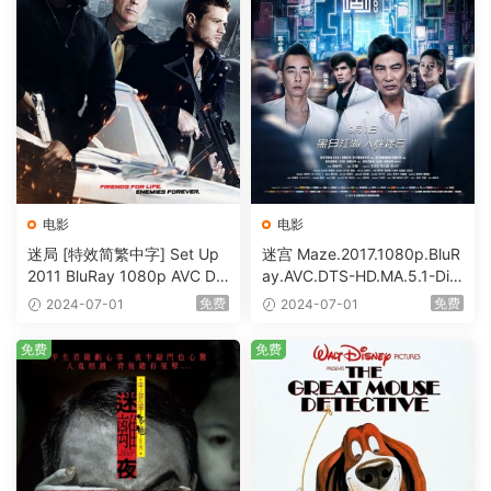
电影
电影
迷局 [特效简繁中字] Set Up
迷宫 Maze.2017.1080p.BluR
2011 BluRay 1080p AVC DT
ay.AVC.DTS-HD.MA.5.1-DiY
S-HD MA5.1-shhaclm@CHD
@HDHome [BDISO 19.7GB]
免费
免费
2024-07-01
2024-07-01
Bits [BDISO 23.09GB]
免费
免费