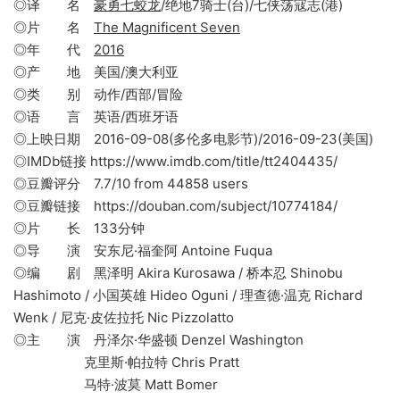
◎译 名
豪勇七蛟龙
/绝地7骑士(台)/七侠荡寇志(港)
◎片 名
The Magnificent Seven
◎年 代
2016
◎产 地 美国/澳大利亚
◎类 别 动作/西部/冒险
◎语 言 英语/西班牙语
◎上映日期 2016-09-08(多伦多电影节)/2016-09-23(美国)
◎IMDb链接 https://www.imdb.com/title/tt2404435/
◎豆瓣评分 7.7/10 from 44858 users
◎豆瓣链接 https://douban.com/subject/10774184/
◎片 长 133分钟
◎导 演 安东尼·福奎阿 Antoine Fuqua
◎编 剧 黑泽明 Akira Kurosawa / 桥本忍 Shinobu
Hashimoto / 小国英雄 Hideo Oguni / 理查德·温克 Richard
Wenk / 尼克·皮佐拉托 Nic Pizzolatto
◎主 演 丹泽尔·华盛顿 Denzel Washington
克里斯·帕拉特 Chris Pratt
马特·波莫 Matt Bomer