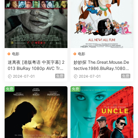
电影
电影
迷离夜 [港版粤语 中英字幕] 2
妙妙探 The.Great.Mouse.De
013 BluRay 1080p AVC Tru
tective.1986.BluRay.1080p.
eHD5.1 [BDISO 22.64GB]
AVC.DTS-HD.MA.5.1-HDHo
免费
免费
2024-07-01
2024-07-01
me [BDISO 20.67GB]
免费
免费