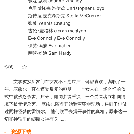
琼妮·威利 Joanne Whalley
克里斯托弗·洛伊德 Christopher Lloyd
斯特拉·麦克考斯克 Stella McCusker
张茵 Yennis Cheung
吉伦･麦格林 ciaran mcglynn
Eve Connolly Eve Connolly
伊芙·玛赫 Eve maher
萨姆·哈迪 Sam Hardy
◎简 介
文学教授所罗门在女友不幸逝世后，郁郁寡欢，离职了一
年。塞缪尔一直在遭受反复的噩梦：一个女人在一场奇怪的仪
式中被残忍杀害。后来，如同梦境重演，一个受害者在相同情
境下被无情杀害。 塞缪尔随即开始调查犯罪现场，遇到了也做
过同样怪梦的雷切尔。 他们联手去揭开事件的真相，原来这一
切和神话里的缪斯女神有关……
资源下载