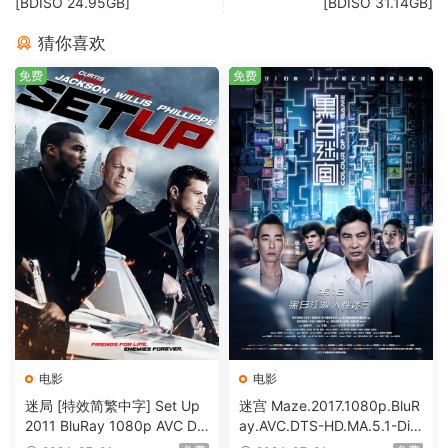
[BDISO 24.95GB]
[BDISO 31.14GB]
猜你喜欢
免费
免费
电影
电影
迷局 [特效简繁中字] Set Up
迷宫 Maze.2017.1080p.BluR
2011 BluRay 1080p AVC DT
ay.AVC.DTS-HD.MA.5.1-DiY
S-HD MA5.1-shhaclm@CHD
@HDHome [BDISO 19.7GB]