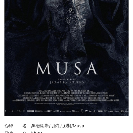
◎译 名
黑暗缪斯
/阴诗咒(港)/Musa