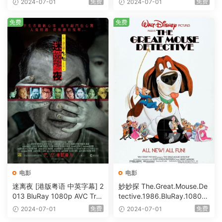
免费
免费
2024-07-01
2024-07-01
Bits [BDISO 23.09GB]
免费
免费
电影
电影
迷离夜 [港版粤语 中英字幕] 2
妙妙探 The.Great.Mouse.De
013 BluRay 1080p AVC Tru
tective.1986.BluRay.1080p.
eHD5.1 [BDISO 22.64GB]
AVC.DTS-HD.MA.5.1-HDHo
免费
免费
2024-07-01
2024-07-01
me [BDISO 20.67GB]