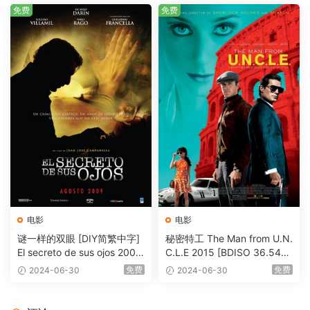
免费
免费
电影
电影
谜一样的双眼 [DIY简繁中字]
秘密特工 The Man from U.N.
El secreto de sus ojos 2009
C.L.E 2015 [BDISO 36.54G
1080p Blu-ray AVC DTS-HD
B]
免费
免费
2024-06-30
2024-06-30
MA 5.1-Softfeng@CHDBits
[BDISO 35.34GB]