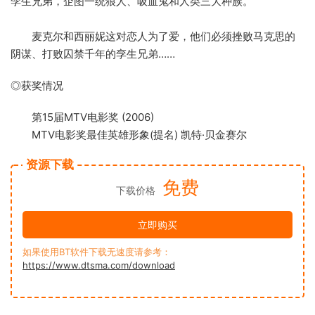
孪生兄弟，企图一统狼人、吸血鬼和人类三大种族。
麦克尔和西丽妮这对恋人为了爱，他们必须挫败马克思的
阴谋、打败囚禁千年的孪生兄弟……
◎获奖情况
第15届MTV电影奖 (2006)
MTV电影奖最佳英雄形象(提名) 凯特·贝金赛尔
资源下载
免费
下载价格
立即购买
如果使用BT软件下载无速度请参考：
https://www.dtsma.com/download