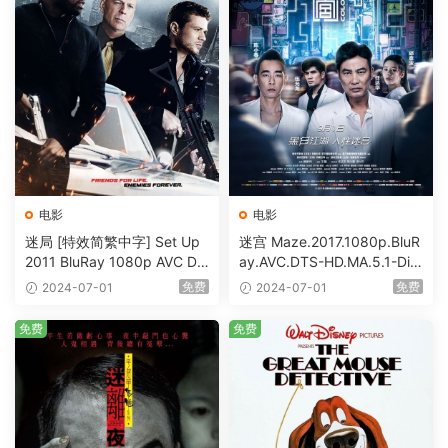
电影
电影
迷局 [特效简繁中字] Set Up
迷宫 Maze.2017.1080p.BluR
2011 BluRay 1080p AVC DT
ay.AVC.DTS-HD.MA.5.1-DiY
S-HD MA5.1-shhaclm@CHD
@HDHome [BDISO 19.7GB]
免费
免费
2024-07-01
2024-07-01
Bits [BDISO 23.09GB]
免费
免费