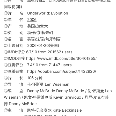
◎译 名
黑夜传说2
：
进化
/决战异世界2(台)/妖夜寻狼之魔
间叛徒(港)
◎片 名
Underworld
:
Evolution
◎年 代
2006
◎产 地 美国/加拿大
◎类 别 动作/惊悚/奇幻
◎语 言 英语/法语/匈牙利语
◎上映日期 2006-01-20(美国)
◎IMDb评分 6.7/10 from 201562 users
◎IMDb链接 https://www.imdb.com/title/tt0401855/
◎豆瓣评分 7.4/10 from 71447 users
◎豆瓣链接 https://douban.com/subject/1422920/
◎片 长 106 分钟
◎导 演 伦·怀斯曼 Len Wiseman
◎编 剧 Danny McBride Danny McBride / 伦·怀斯曼 Len
Wiseman / 凯文·格雷维奥斯 Kevin Grevioux / 丹尼·麦克布莱
德 Danny McBride
◎主 演 凯特·贝金赛尔 Kate Beckinsale