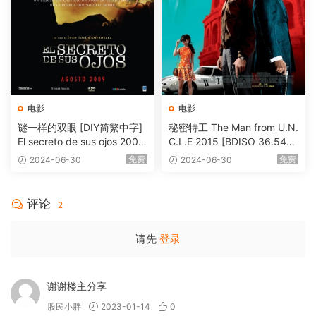
电影
电影
谜一样的双眼 [DIY简繁中字]
秘密特工 The Man from U.N.
El secreto de sus ojos 2009
C.L.E 2015 [BDISO 36.54G
1080p Blu-ray AVC DTS-HD
B]
免费
免费
2024-06-30
2024-06-30
MA 5.1-Softfeng@CHDBits
[BDISO 35.34GB]
评论
2
请先
登录
谢谢楼主分享
股民小胖
2023-01-14
0