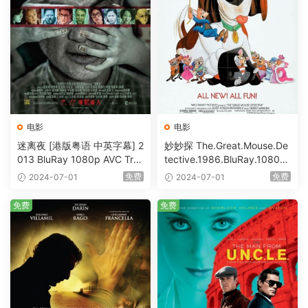
电影
电影
迷离夜 [港版粤语 中英字幕] 2
妙妙探 The.Great.Mouse.De
013 BluRay 1080p AVC Tru
tective.1986.BluRay.1080p.
eHD5.1 [BDISO 22.64GB]
AVC.DTS-HD.MA.5.1-HDHo
免费
免费
2024-07-01
2024-07-01
me [BDISO 20.67GB]
免费
免费