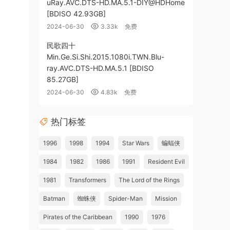
uRay.AVC.DTS-HD.MA.5.1-DIY@HDHome
[BDISO 42.93GB]
2024-06-30
3.33k
免费
民歌四十
Min.Ge.Si.Shi.2015.1080i.TWN.Blu-
ray.AVC.DTS-HD.MA.5.1 [BDISO
85.27GB]
2024-06-30
4.83k
免费
热门标签
1996
1998
1994
Star Wars
蝙蝠侠
1984
1982
1986
1991
Resident Evil
1981
Transformers
The Lord of the Rings
Batman
蜘蛛侠
Spider-Man
Mission
Pirates of the Caribbean
1990
1976