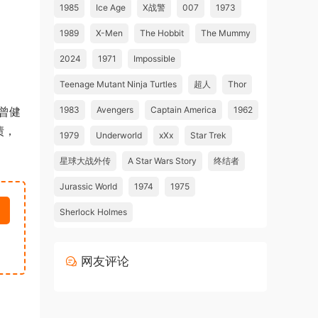
1985
Ice Age
X战警
007
1973
1989
X-Men
The Hobbit
The Mummy
2024
1971
Impossible
Teenage Mutant Ninja Turtles
超人
Thor
曾健
1983
Avengers
Captain America
1962
债，
1979
Underworld
xXx
Star Trek
星球大战外传
A Star Wars Story
终结者
Jurassic World
1974
1975
Sherlock Holmes
网友评论