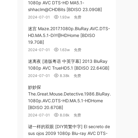
1080p AVC DTS-HD MA5.1-
shhaclm@CHDBits [BDISO 23.09GB]
2024-07-01
1.93w
免费
迷宫 Maze.2017.1080p.BluRay.AVC.DTS-
HD.MA.5.1-DiY@HDHome [BDISO
19.7GB]
2024-07-01
1.63w
免费
迷离夜 [港版粤语 中英字幕] 2013 BluRay
1080p AVC TrueHD5.1 [BDISO 22.64GB]
2024-07-01
8.38k
免费
妙妙探
The.Great.Mouse.Detective.1986.BluRay.
1080p.AVC.DTS-HD.MA.5.1-HDHome
[BDISO 20.67GB]
2024-07-01
8.08k
免费
谜一样的双眼 [DIY简繁中字] El secreto de
sus ojos 2009 1080p Blu-ray AVC DTS-