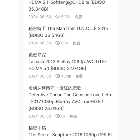
HDMA 5.1-Softfeng@CHDBits [BDISO
35.34GB]
2024-06-30
5.26k
免费
秘密特工 The Man from U.N.C.L.E 2015
[BDISO 36.54GB]
2024-06-30
8.6k
免费
觅迹寻踪
Talaash.2012.BluRay.1080p.AVC.DTS-
HD.MA.5.1 [BDISO 22.04GB]
2024-06-30
4.72k
免费
名侦探柯南21：唐红的恋歌
Detective.Conan.The.Crimson.Love.Lette
r.2017.1080p.Blu-ray.AVC.TrueHD.5.1
[BDISO 23.01GB]
2024-06-30
6k
免费
秘密手稿
The.Secret.Scripture.2016.1080p.GER.Bl