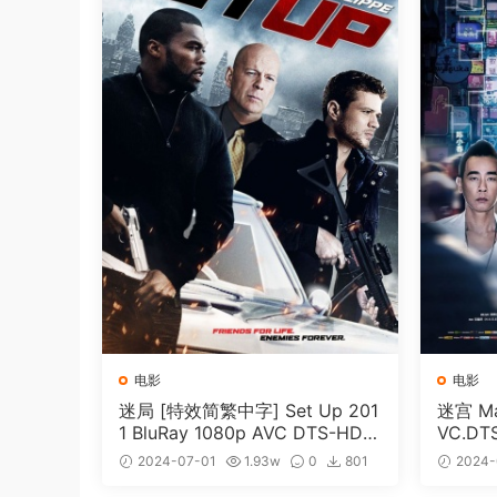
电影
电影
迷局 [特效简繁中字] Set Up 201
迷宫 Maz
1 BluRay 1080p AVC DTS-HD
VC.DT
MA5.1-shhaclm@CHDBits [BDI
me [BD
2024-07-01
1.93w
0
801
2024-
SO 23.09GB]
免费