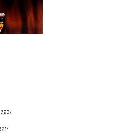
9793/
71/