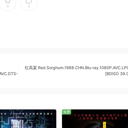
0
0
红高粱 Red.Sorghum.1988.CHN.Blu-ray.1080P.AVC.LP
.AVC.DTS-
[BDISO 39.
免费