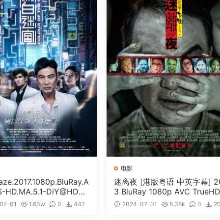
电影
e.2017.1080p.BluRay.A
迷离夜 [港版粤语 中英字幕] 2
S-HD.MA.5.1-DiY@HDHo
3 BluRay 1080p AVC TrueHD
ISO 19.7GB]
1 [BDISO 22.64GB]
07-01
1.63w
0
447
2024-07-01
8.38k
0
2
免费