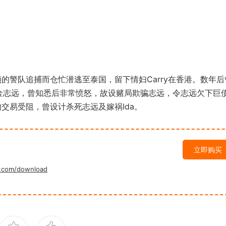
警队追捕而仓忙潜逃至泰国，留下情妇Carry在香港。数年后
司金志远，曾知悉后非常愤怒，故设赌局欺骗志远，令志远欠下巨
的交易受阻，曾设计杀死志远及嫁祸Ida。
立即购买
.com/download