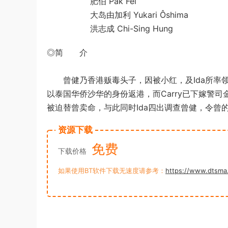
肥伯 Pak Fei
大岛由加利 Yukari Ôshima
洪志成 Chi-Sing Hung
◎简 介
曾健乃香港贩毒头子，因被小红，及Ida所率领的
以泰国华侨沙华的身份返港，而Carry已下嫁警
被迫替曾卖命，与此同时Ida四出调查曾健，令曾
资源下载
免费
下载价格
如果使用BT软件下载无速度请参考：
https://www.dtsma