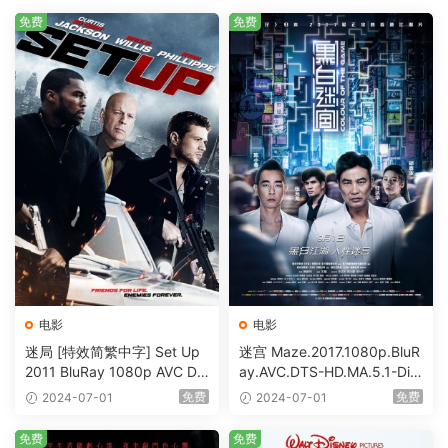
免费
免费
电影
电影
迷局 [特效简繁中字] Set Up
迷宫 Maze.2017.1080p.BluR
2011 BluRay 1080p AVC DT
ay.AVC.DTS-HD.MA.5.1-DiY
S-HD MA5.1-shhaclm@CHD
@HDHome [BDISO 19.7GB]
免费
免费
2024-07-01
2024-07-01
Bits [BDISO 23.09GB]
免费
免费