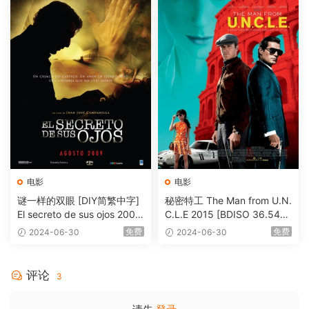
电影
电影
谜一样的双眼 [DIY简繁中字]
秘密特工 The Man from U.N.
El secreto de sus ojos 2009
C.L.E 2015 [BDISO 36.54G
1080p Blu-ray AVC DTS-HD
B]
免费
免费
2024-06-30
2024-06-30
MA 5.1-Softfeng@CHDBits
[BDISO 35.34GB]
评论
3