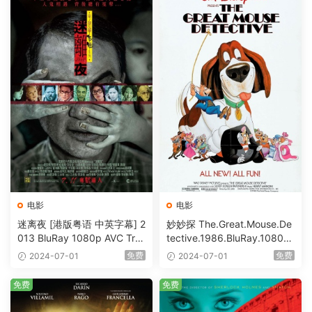
电影
电影
迷离夜 [港版粤语 中英字幕] 2
妙妙探 The.Great.Mouse.De
013 BluRay 1080p AVC Tru
tective.1986.BluRay.1080p.
eHD5.1 [BDISO 22.64GB]
AVC.DTS-HD.MA.5.1-HDHo
免费
免费
2024-07-01
2024-07-01
me [BDISO 20.67GB]
免费
免费