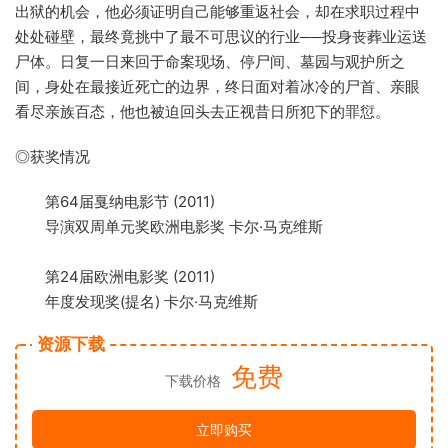
出狱的机会，他必须证明自己能够重返社会，却在求职过程中
处处碰壁，最终竟挑中了最不可思议的行业──投身丧葬业运送
尸体。日复一日来回于命案现场、停尸间、墓园与观护所之
间，身处在最接近死亡的边界，终日面对着冰冷的尸首、亲眼
看尽亲族百态，他也被迫回头去正视昔日所犯下的罪愆。
◎获奖情况
第64届戛纳电影节 (2011)
导演双周单元奖欧洲电影奖 卡尔·马克维斯
第24届欧洲电影奖 (2011)
年度发现奖(提名) 卡尔·马克维斯
资源下载
免费
下载价格
立即购买