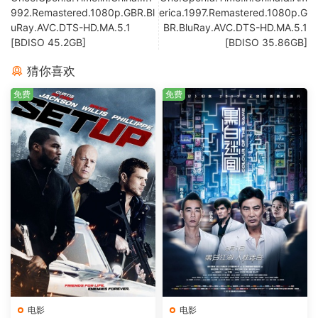
992.Remastered.1080p.GBR.Bl
erica.1997.Remastered.1080p.G
uRay.AVC.DTS-HD.MA.5.1
BR.BluRay.AVC.DTS-HD.MA.5.1
[BDISO 45.2GB]
[BDISO 35.86GB]
猜你喜欢
免费
免费
电影
电影