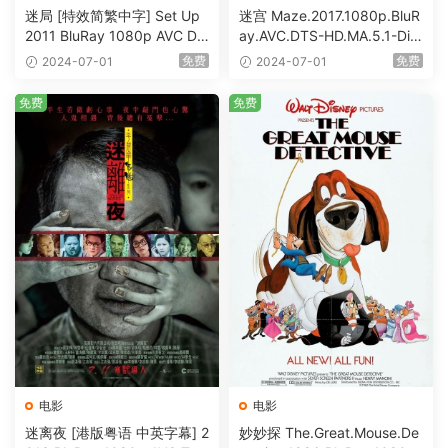
迷局 [特效简繁中字] Set Up
迷宫 Maze.2017.1080p.BluR
2011 BluRay 1080p AVC DT
ay.AVC.DTS-HD.MA.5.1-DiY
S-HD MA5.1-shhaclm@CHD
@HDHome [BDISO 19.7GB]
免费
免费
2024-07-01
2024-07-01
Bits [BDISO 23.09GB]
免费
免费
电影
电影
迷离夜 [港版粤语 中英字幕] 2
妙妙探 The.Great.Mouse.De