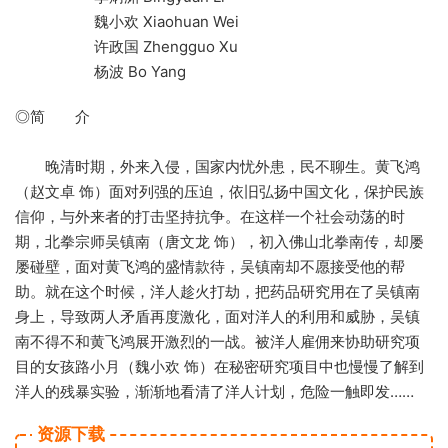
魏小欢 Xiaohuan Wei
许政国 Zhengguo Xu
杨波 Bo Yang
◎简 介
晚清时期，外来入侵，国家内忧外患，民不聊生。黄飞鸿
（赵文卓 饰）面对列强的压迫，依旧弘扬中国文化，保护民族
信仰，与外来者的打击坚持抗争。在这样一个社会动荡的时
期，北拳宗师吴镇南（唐文龙 饰），初入佛山北拳南传，却屡
屡碰壁，面对黄飞鸿的盛情款待，吴镇南却不愿接受他的帮
助。就在这个时候，洋人趁火打劫，把药品研究用在了吴镇南
身上，导致两人矛盾再度激化，面对洋人的利用和威胁，吴镇
南不得不和黄飞鸿展开激烈的一战。被洋人雇佣来协助研究项
目的女孩路小月（魏小欢 饰）在秘密研究项目中也慢慢了解到
洋人的残暴实验，渐渐地看清了洋人计划，危险一触即发……
资源下载