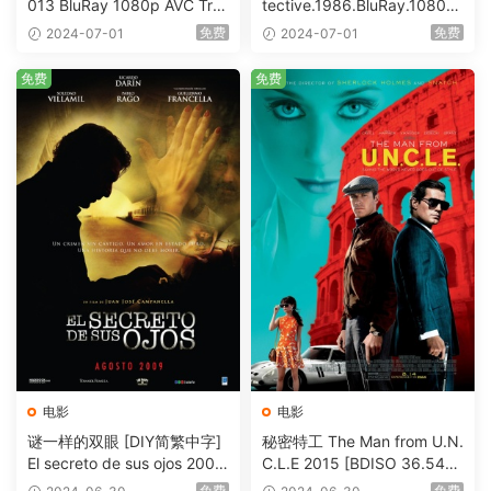
013 BluRay 1080p AVC Tru
tective.1986.BluRay.1080p.
eHD5.1 [BDISO 22.64GB]
AVC.DTS-HD.MA.5.1-HDHo
免费
免费
2024-07-01
2024-07-01
me [BDISO 20.67GB]
免费
免费
电影
电影
谜一样的双眼 [DIY简繁中字]
秘密特工 The Man from U.N.
El secreto de sus ojos 2009
C.L.E 2015 [BDISO 36.54G
1080p Blu-ray AVC DTS-HD
B]
免费
免费