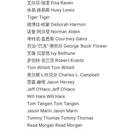
艾尔莎·瑞雯 Elsa Raven
休易·路易斯 Huey Lewis
Tiger Tiger
德博拉·哈蒙 Deborah Harmon
诺曼·阿尔登 Norman Alden
考特尼·盖恩斯 Courtney Gains
乔治·“巴克”·弗劳尔 George ‘Buck’ Flower
艾薇·贝瑟恩 Ivy Bethune
罗伯特·克兰茨 Robert Krantz
Tom Willett Tom Willett
查尔斯·L·坎贝尔 Charles L. Campbell
贾森·赫维 Jason Hervey
Jeff O’Haco Jeff O’Haco
Will Hare Will Hare
Tom Tangen Tom Tangen
Jason Marin Jason Marin
Tommy Thomas Tommy Thomas
Read Morgan Read Morgan