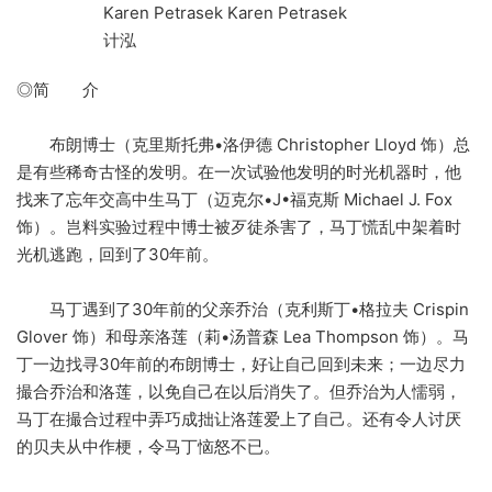
Karen Petrasek Karen Petrasek
计泓
◎简 介
布朗博士（克里斯托弗•洛伊德 Christopher Lloyd 饰）总
是有些稀奇古怪的发明。在一次试验他发明的时光机器时，他
找来了忘年交高中生马丁（迈克尔•J•福克斯 Michael J. Fox
饰）。岂料实验过程中博士被歹徒杀害了，马丁慌乱中架着时
光机逃跑，回到了30年前。
马丁遇到了30年前的父亲乔治（克利斯丁•格拉夫 Crispin
Glover 饰）和母亲洛莲（莉•汤普森 Lea Thompson 饰）。马
丁一边找寻30年前的布朗博士，好让自己回到未来；一边尽力
撮合乔治和洛莲，以免自己在以后消失了。但乔治为人懦弱，
马丁在撮合过程中弄巧成拙让洛莲爱上了自己。还有令人讨厌
的贝夫从中作梗，令马丁恼怒不已。