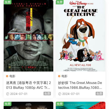
免费
免费
电影
电影
迷离夜 [港版粤语 中英字幕] 2
妙妙探 The.Great.Mouse.De
013 BluRay 1080p AVC Tru
tective.1986.BluRay.1080p.
eHD5.1 [BDISO 22.64GB]
AVC.DTS-HD.MA.5.1-HDHo
免费
免费
2024-07-01
2024-07-01
me [BDISO 20.67GB]
免费
免费