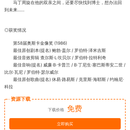
马丁周旋在他的双亲之间，还要尽快找到博士，想办法回
到未来……
◎获奖情况
第58届奥斯卡金像奖 (1986)
最佳原创剧本(提名) 鲍勃·盖尔 / 罗伯特·泽米吉斯
最佳音效剪辑 查尔斯·L·坎贝尔 / 罗伯特·拉特利奇
最佳音响(提名) 威廉·B·卡普兰 / B·丁尼生·塞巴斯蒂安二世 /
比尔·瓦尼 / 罗伯特·瑟尔威尔
最佳原创歌曲(提名) 休易·路易斯 / 克里斯·海耶斯 / 约翰尼·
科拉
资源下载
免费
下载价格
立即购买