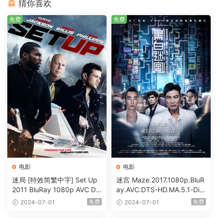
猜你喜欢
免费
免费
电影
电影
迷局 [特效简繁中字] Set Up
迷宫 Maze.2017.1080p.BluR
2011 BluRay 1080p AVC DT
ay.AVC.DTS-HD.MA.5.1-DiY
S-HD MA5.1-shhaclm@CHD
@HDHome [BDISO 19.7GB]
免费
免费
2024-07-01
2024-07-01
Bits [BDISO 23.09GB]