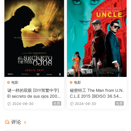
电影
电影
谜一样的双眼 [DIY简繁中字]
秘密特工 The Man from U.N.
El secreto de sus ojos 2009
C.L.E 2015 [BDISO 36.54G
1080p Blu-ray AVC DTS-HD
B]
免费
免费
2024-06-30
2024-06-30
MA 5.1-Softfeng@CHDBits
[BDISO 35.34GB]
评论
0